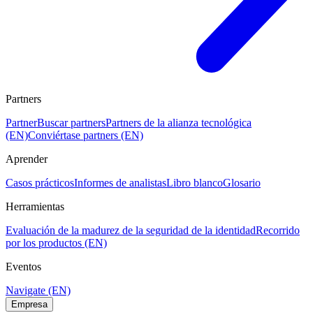
Partners
Partner
Buscar partners
Partners de la alianza tecnológica
(EN)
Conviértase partners (EN)
Aprender
Casos prácticos
Informes de analistas
Libro blanco
Glosario
Herramientas
Evaluación de la madurez de la seguridad de la identidad
Recorrido
por los productos (EN)
Eventos
Navigate (EN)
Empresa