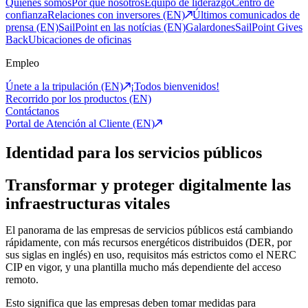
Quiénes somos
Por qué nosotros
Equipo de liderazgo
Centro de
confianza
Relaciones con inversores (EN)
Últimos comunicados de
prensa (EN)
SailPoint en las notícias (EN)
Galardones
SailPoint Gives
Back
Ubicaciones de oficinas
Empleo
Únete a la tripulación (EN)
¡Todos bienvenidos!
Recorrido por los productos (EN)
Contáctanos
Portal de Atención al Cliente (EN)
Identidad para los servicios públicos
Transformar y proteger digitalmente las
infraestructuras vitales
El panorama de las empresas de servicios públicos está cambiando
rápidamente, con más recursos energéticos distribuidos (DER, por
sus siglas en inglés) en uso, requisitos más estrictos como el NERC
CIP en vigor, y una plantilla mucho más dependiente del acceso
remoto.
Esto significa que las empresas deben tomar medidas para