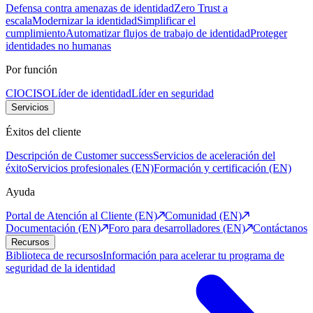
Defensa contra amenazas de identidad
Zero Trust a
escala
Modernizar la identidad
Simplificar el
cumplimiento
Automatizar flujos de trabajo de identidad
Proteger
identidades no humanas
Por función
CIO
CISO
Líder de identidad
Líder en seguridad
Servicios
Éxitos del cliente
Descripción de Customer success
Servicios de aceleración del
éxito
Servicios profesionales (EN)
Formación y certificación (EN)
Ayuda
Portal de Atención al Cliente (EN)
Comunidad (EN)
Documentación (EN)
Foro para desarrolladores (EN)
Contáctanos
Recursos
Biblioteca de recursos
Información para acelerar tu programa de
seguridad de la identidad