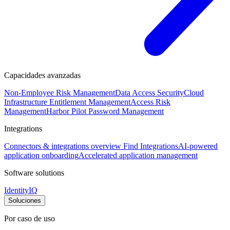
Capacidades avanzadas
Non-Employee Risk Management
Data Access Security
Cloud
Infrastructure Entitlement Management
Access Risk
Management
Harbor Pilot
Password Management
Integrations
Connectors & integrations overview
Find Integrations
AI-powered
application onboarding
Accelerated application management
Software solutions
IdentityIQ
Soluciones
Por caso de uso