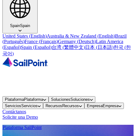
Spain
Spain
United States
(
English
)
Australia & New Zealand
(
English
)
Brazil
(
Português
)
France
(
Français
)
Germany
(
Deutsch
)
Latin America
(
Español
)
Spain
(
Español
)
台湾
(
繁體中文
)
日本
(
日本語
)
한국
(
한
국어
)
Plataforma
Plataforma
Soluciones
Soluciones
Servicios
Servicios
Recursos
Recursos
Empresa
Empresa
Contáctanos
Solicite una Demo
Plataforma SailPoint