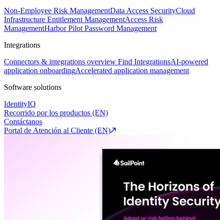
Non-Employee Risk Management
Data Access Security
Cloud
Infrastructure Entitlement Management
Access Risk
Management
Harbor Pilot
Password Management
Integrations
Connectors & integrations overview
Find Integrations
AI-powered
application onboarding
Accelerated application management
Software solutions
IdentityIQ
Recorrido por los productos (EN)
Contáctanos
Portal de Atención al Cliente (EN)