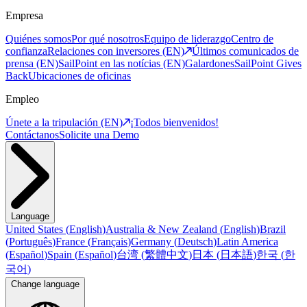
Empresa
Quiénes somos
Por qué nosotros
Equipo de liderazgo
Centro de
confianza
Relaciones con inversores (EN)
Últimos comunicados de
prensa (EN)
SailPoint en las notícias (EN)
Galardones
SailPoint Gives
Back
Ubicaciones de oficinas
Empleo
Únete a la tripulación (EN)
¡Todos bienvenidos!
Contáctanos
Solicite una Demo
Language
United States
(
English
)
Australia & New Zealand
(
English
)
Brazil
(
Português
)
France
(
Français
)
Germany
(
Deutsch
)
Latin America
(
Español
)
Spain
(
Español
)
台湾
(
繁體中文
)
日本
(
日本語
)
한국
(
한
국어
)
Change language