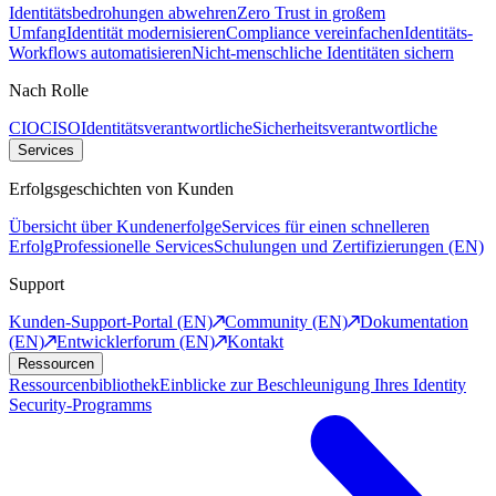
Identitätsbedrohungen abwehren
Zero Trust in großem
Umfang
Identität modernisieren
Compliance vereinfachen
Identitäts-
Workflows automatisieren
Nicht-menschliche Identitäten sichern
Nach Rolle
CIO
CISO
Identitätsverantwortliche
Sicherheitsverantwortliche
Services
Erfolgsgeschichten von Kunden
Übersicht über Kundenerfolge
Services für einen schnelleren
Erfolg
Professionelle Services
Schulungen und Zertifizierungen (EN)
Support
Kunden-Support-Portal (EN)
Community (EN)
Dokumentation
(EN)
Entwicklerforum (EN)
Kontakt
Ressourcen
Ressourcenbibliothek
Einblicke zur Beschleunigung Ihres Identity
Security-Programms