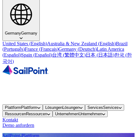
Germany
Germany
United States
(
English
)
Australia & New Zealand
(
English
)
Brazil
(
Português
)
France
(
Français
)
Germany
(
Deutsch
)
Latin America
(
Español
)
Spain
(
Español
)
台湾
(
繁體中文
)
日本
(
日本語
)
한국
(
한
국어
)
Plattform
Plattform
Lösungen
Lösungen
Services
Services
Ressourcen
Ressourcen
Unternehmen
Unternehmen
Kontakt
Demo anfordern
SailPoint-Plattform