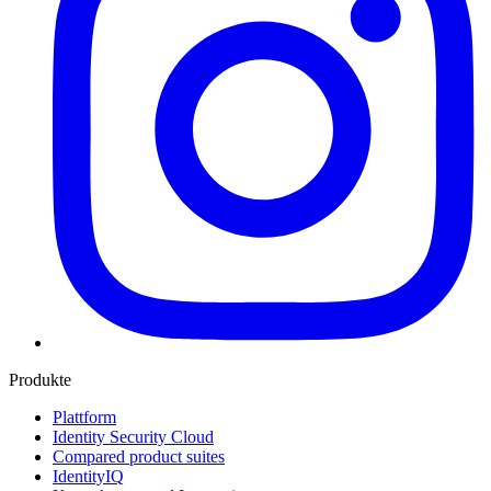
Produkte
Plattform
Identity Security Cloud
Compared product suites
IdentityIQ