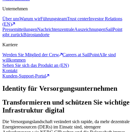
Unternehmen
Über uns
Warum wir
Führungsteam
Trust center
Investor Relations
(EN)
Pressemitteilungen
Nachrichtenzentrale
Auszeichnungen
SailPoint
gibt zurück
Bürostandorte
Karriere
Werden Sie Mitglied der Crew
Careers at SailPoint
Alle sind
willkommen
Sehen Sie sich das Produkt an (EN)
Kontakt
Kunden-Support-Portal
Identity für Versorgungsunternehmen
Transformieren und schützen Sie wichtige
Infrastruktur digital
Die Versorgungslandschaft verändert sich rapide, da mehr dezentrale
Energieressourcen (DERs) im Einsatz sind, strengere