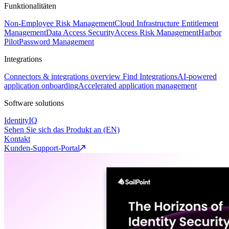
Funktionalitäten
Non-Employee Risk Management
Cloud Infrastructure Entitlement
Management
Data Access Security
Access Risk Management
Harbor
Pilot
Password Management
Integrations
Connectors & integrations overview
Find Integrations
AI-powered
application onboarding
Accelerated application management
Software solutions
IdentityIQ
Sehen Sie sich das Produkt an (EN)
Kontakt
Kunden-Support-Portal