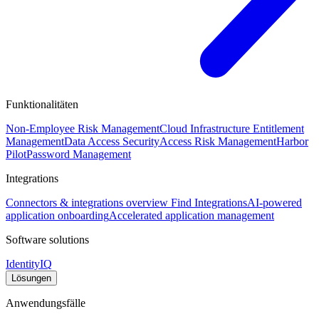
Funktionalitäten
Non-Employee Risk Management
Cloud Infrastructure Entitlement
Management
Data Access Security
Access Risk Management
Harbor
Pilot
Password Management
Integrations
Connectors & integrations overview
Find Integrations
AI-powered
application onboarding
Accelerated application management
Software solutions
IdentityIQ
Lösungen
Anwendungsfälle