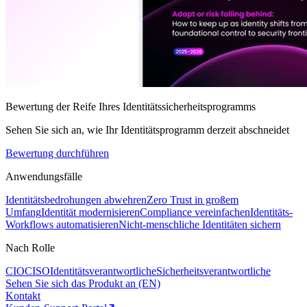
Bewertung der Reife Ihres Identitätssicherheitsprogramms
Sehen Sie sich an, wie Ihr Identitätsprogramm derzeit abschneidet
Bewertung durchführen
Anwendungsfälle
Identitätsbedrohungen abwehren
Zero Trust in großem
Umfang
Identität modernisieren
Compliance vereinfachen
Identitäts-
Workflows automatisieren
Nicht-menschliche Identitäten sichern
Nach Rolle
CIO
CISO
Identitätsverantwortliche
Sicherheitsverantwortliche
Sehen Sie sich das Produkt an (EN)
Kontakt