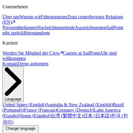
Unternehmen
Über uns
Warum wir
Führungsteam
Trust center
Investor Relations
(EN)
Pressemitteilungen
Nachrichtenzentrale
Auszeichnungen
SailPoint
gibt zurück
Bürostandorte
Karriere
Werden Sie Mitglied der Crew
Careers at SailPoint
Alle sind
willkommen
Kontakt
Demo anfordern
Language
United States
(
English
)
Australia & New Zealand
(
English
)
Brazil
(
Português
)
France
(
Français
)
Germany
(
Deutsch
)
Latin America
(
Español
)
Spain
(
Español
)
台湾
(
繁體中文
)
日本
(
日本語
)
한국
(
한
국어
)
Change language