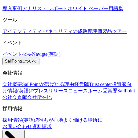
導入事例
アナリスト レポート
ホワイト ペーパー
用語集
ツール
アイデンティティ セキュリティの成熟度評価
製品ツアー
イベント
イベント概要
Navigte(英語)
SailPointについて
会社情報
会社概要
SailPointが選ばれる理由
経営陣
Trust center
投資家向
け情報(英語)
プレスリリース
ニュースルーム
受賞歴
SailPoint
の社会貢献
会社所在地
採用情報
採用情報(英語)
誰もが心地よく働ける場所に
お問い合わせ
資料請求