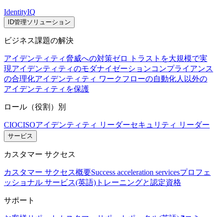
IdentityIQ
ID管理ソリューション
ビジネス課題の解決
アイデンティティ脅威への対策
ゼロ トラストを大規模で実
現
アイデンティティのモダナイゼーション
コンプライアンス
の合理化
アイデンティティ ワークフローの自動化
人以外の
アイデンティティを保護
ロール（役割）別
CIO
CISO
アイデンティティ リーダー
セキュリティ リーダー
サービス
カスタマー サクセス
カスタマー サクセス概要
Success acceleration services
プロフェ
ッショナル サービス(英語)
トレーニングと認定資格
サポート