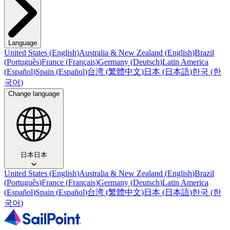
Language
United States
(
English
)
Australia & New Zealand
(
English
)
Brazil
(
Português
)
France
(
Français
)
Germany
(
Deutsch
)
Latin America
(
Español
)
Spain
(
Español
)
台湾
(
繁體中文
)
日本
(
日本語
)
한국
(
한
국어
)
Change language
日本
日本
United States
(
English
)
Australia & New Zealand
(
English
)
Brazil
(
Português
)
France
(
Français
)
Germany
(
Deutsch
)
Latin America
(
Español
)
Spain
(
Español
)
台湾
(
繁體中文
)
日本
(
日本語
)
한국
(
한
국어
)