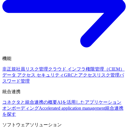
機能
非正規社員リスク管理
クラウド インフラ権限管理（CIEM）
データ アクセス セキュリティ
GRCとアクセスリスク管理
パ
スワード管理
統合連携
コネクタと統合連携の概要
AIを活用したアプリケーション
オンボーディング
Accelerated application management
統合連携
を探す
ソフトウェアソリューション