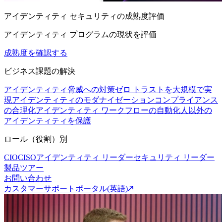
アイデンティティ セキュリティの成熟度評価
アイデンティティ プログラムの現状を評価
成熟度を確認する
ビジネス課題の解決
アイデンティティ脅威への対策
ゼロ トラストを大規模で実
現
アイデンティティのモダナイゼーション
コンプライアンス
の合理化
アイデンティティ ワークフローの自動化
人以外の
アイデンティティを保護
ロール（役割）別
CIO
CISO
アイデンティティ リーダー
セキュリティ リーダー
製品ツアー
お問い合わせ
カスタマーサポートポータル(英語)