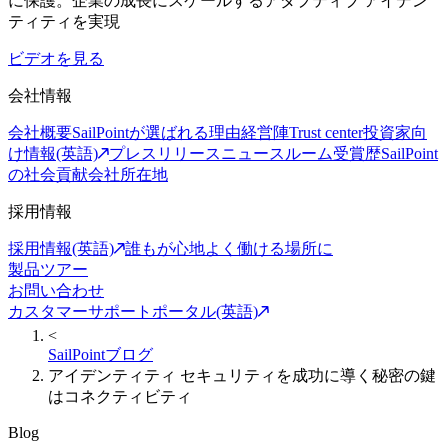
に保護。企業の成長にスケールするアダプティブ アイデン
ティティを実現
ビデオを見る
会社情報
会社概要
SailPointが選ばれる理由
経営陣
Trust center
投資家向
け情報(英語)
プレスリリース
ニュースルーム
受賞歴
SailPoint
の社会貢献
会社所在地
採用情報
採用情報(英語)
誰もが心地よく働ける場所に
製品ツアー
お問い合わせ
カスタマーサポートポータル(英語)
<
SailPointブログ
アイデンティティ セキュリティを成功に導く秘密の鍵
はコネクティビティ
Blog