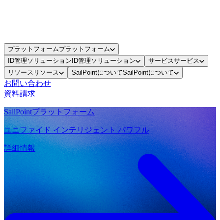
プラットフォーム
プラットフォーム
ID管理ソリューション
ID管理ソリューション
サービス
サービス
リソース
リソース
SailPointについて
SailPointについて
お問い合わせ
資料請求
SailPointプラットフォーム
ユニファイド インテリジェント パワフル
詳細情報