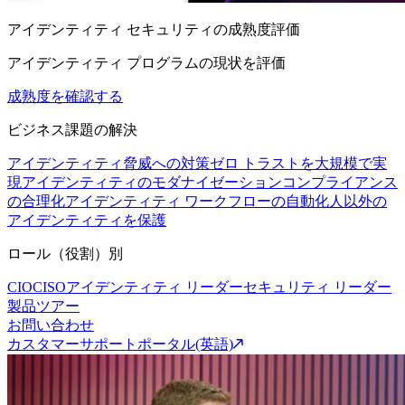
アイデンティティ セキュリティの成熟度評価
アイデンティティ プログラムの現状を評価
成熟度を確認する
ビジネス課題の解決
アイデンティティ脅威への対策
ゼロ トラストを大規模で実
現
アイデンティティのモダナイゼーション
コンプライアンス
の合理化
アイデンティティ ワークフローの自動化
人以外の
アイデンティティを保護
ロール（役割）別
CIO
CISO
アイデンティティ リーダー
セキュリティ リーダー
製品ツアー
お問い合わせ
カスタマーサポートポータル(英語)