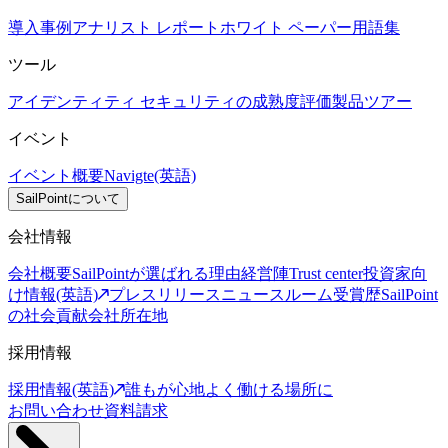
導入事例
アナリスト レポート
ホワイト ペーパー
用語集
ツール
アイデンティティ セキュリティの成熟度評価
製品ツアー
イベント
イベント概要
Navigte(英語)
SailPointについて
会社情報
会社概要
SailPointが選ばれる理由
経営陣
Trust center
投資家向
け情報(英語)
プレスリリース
ニュースルーム
受賞歴
SailPoint
の社会貢献
会社所在地
採用情報
採用情報(英語)
誰もが心地よく働ける場所に
お問い合わせ
資料請求