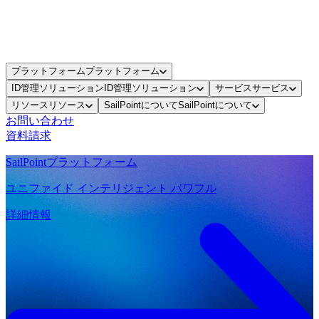
プラットフォーム
プラットフォーム
ID管理ソリューション
ID管理ソリューション
サービス
サービス
リソース
リソース
SailPointについて
SailPointについて
お問い合わせ
資料請求
SailPointプラットフォーム
ユニファイド インテリジェント パワフル
詳細情報