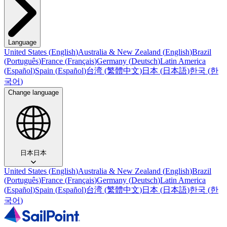
Language
United States
(
English
)
Australia & New Zealand
(
English
)
Brazil
(
Português
)
France
(
Français
)
Germany
(
Deutsch
)
Latin America
(
Español
)
Spain
(
Español
)
台湾
(
繁體中文
)
日本
(
日本語
)
한국
(
한
국어
)
Change language
日本
日本
United States
(
English
)
Australia & New Zealand
(
English
)
Brazil
(
Português
)
France
(
Français
)
Germany
(
Deutsch
)
Latin America
(
Español
)
Spain
(
Español
)
台湾
(
繁體中文
)
日本
(
日本語
)
한국
(
한
국어
)