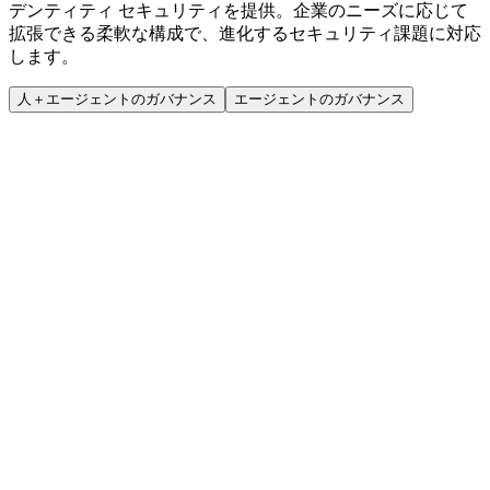
デンティティ セキュリティを提供。企業のニーズに応じて
拡張できる柔軟な構成で、進化するセキュリティ課題に対応
します。
人＋エージェントのガバナンス
エージェントのガバナンス
Standard
必須ツールでアイデンティティ セキュリティを一元化
デモを予約
主要ユース ケース
コンプライアンスの簡素化とアクセス権限の効率的な統制
従業員のライフサイクル管理の自動化
監査と準拠体制の迅速な整備
単一のビューで実務に直結する洞察を提示