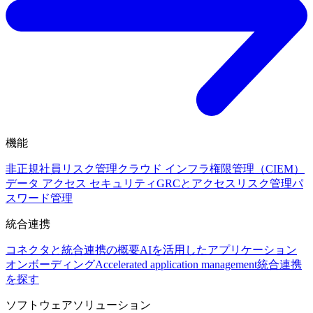
機能
非正規社員リスク管理
クラウド インフラ権限管理（CIEM）
データ アクセス セキュリティ
GRCとアクセスリスク管理
パ
スワード管理
統合連携
コネクタと統合連携の概要
AIを活用したアプリケーション
オンボーディング
Accelerated application management
統合連携
を探す
ソフトウェアソリューション