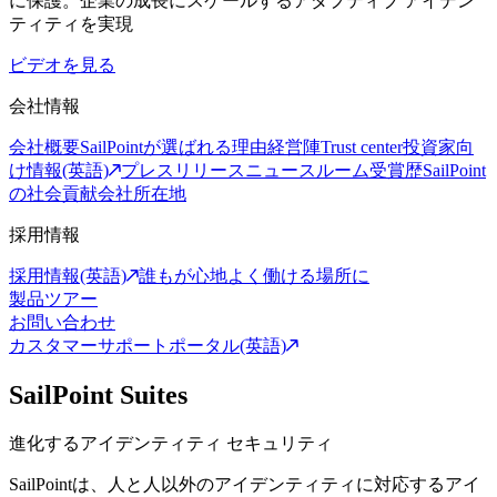
に保護。企業の成長にスケールするアダプティブ アイデン
ティティを実現
ビデオを見る
会社情報
会社概要
SailPointが選ばれる理由
経営陣
Trust center
投資家向
け情報(英語)
プレスリリース
ニュースルーム
受賞歴
SailPoint
の社会貢献
会社所在地
採用情報
採用情報(英語)
誰もが心地よく働ける場所に
製品ツアー
お問い合わせ
カスタマーサポートポータル(英語)
SailPoint Suites
進化するアイデンティティ セキュリティ
SailPointは、人と人以外のアイデンティティに対応するアイ