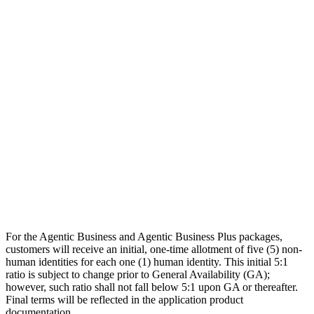
全アイデンティティを先回りで保護し、リアルタイムに対処
恒久的なアクセス権限を排除し、ゼロトラストを徹底
特権昇格のリスクを低減
定期レビューを超え、動的で安全なアイデンティティ
（ID）モデルへ
含まれる機能
Cloud Infrastructure Entitlement Management
Atlas Enterprise
利用可能なアドオン
Accelerated Application Management
パスワード管理
Non-Employee Risk Management
For the Agentic Business and Agentic Business Plus packages,
Access Risk Management
customers will receive an initial, one-time allotment of five (5) non-
human identities for each one (1) human identity. This initial 5:1
ratio is subject to change prior to General Availability (GA);
however, such ratio shall not fall below 5:1 upon GA or thereafter.
Final terms will be reflected in the application product
documentation.