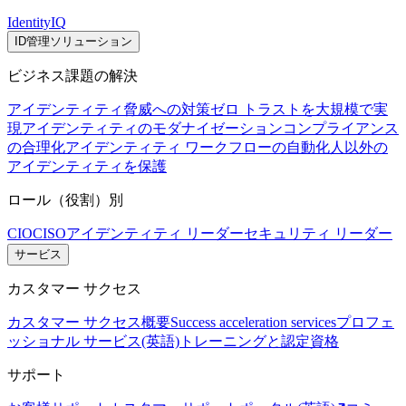
IdentityIQ
ID管理ソリューション
ビジネス課題の解決
アイデンティティ脅威への対策
ゼロ トラストを大規模で実
現
アイデンティティのモダナイゼーション
コンプライアンス
の合理化
アイデンティティ ワークフローの自動化
人以外の
アイデンティティを保護
ロール（役割）別
CIO
CISO
アイデンティティ リーダー
セキュリティ リーダー
サービス
カスタマー サクセス
カスタマー サクセス概要
Success acceleration services
プロフェ
ッショナル サービス(英語)
トレーニングと認定資格
サポート