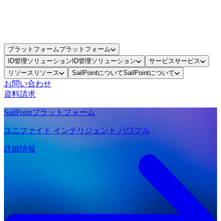
プラットフォーム
プラットフォーム
ID管理ソリューション
ID管理ソリューション
サービス
サービス
リソース
リソース
SailPointについて
SailPointについて
お問い合わせ
資料請求
SailPointプラットフォーム
ユニファイド インテリジェント パワフル
詳細情報