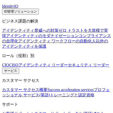
IdentityIQ
ID管理ソリューション
ビジネス課題の解決
アイデンティティ脅威への対策
ゼロ トラストを大規模で実
現
アイデンティティのモダナイゼーション
コンプライアンス
の合理化
アイデンティティ ワークフローの自動化
人以外の
アイデンティティを保護
ロール（役割）別
CIO
CISO
アイデンティティ リーダー
セキュリティ リーダー
サービス
カスタマー サクセス
カスタマー サクセス概要
Success acceleration services
プロフェ
ッショナル サービス(英語)
トレーニングと認定資格
サポート