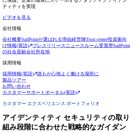
に保護。企業の成長にスケールするアダプティブ アイデン
ティティを実現
ビデオを見る
会社情報
会社概要
SailPointが選ばれる理由
経営陣
Trust center
投資家向
け情報(英語)
プレスリリース
ニュースルーム
受賞歴
SailPoint
の社会貢献
会社所在地
採用情報
採用情報(英語)
誰もが心地よく働ける場所に
製品ツアー
お問い合わせ
カスタマーサポートポータル(英語)
カスタマー エクスペリエンス ポートフォリオ
アイデンティティ セキュリティの取り
組み段階に合わせた戦略的なガイダン