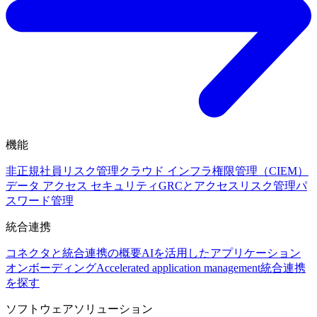
機能
非正規社員リスク管理
クラウド インフラ権限管理（CIEM）
データ アクセス セキュリティ
GRCとアクセスリスク管理
パ
スワード管理
統合連携
コネクタと統合連携の概要
AIを活用したアプリケーション
オンボーディング
Accelerated application management
統合連携
を探す
ソフトウェアソリューション