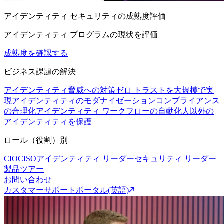
アイデンティティ セキュリティの成熟度評価
アイデンティティ プログラムの現状を評価
成熟度を確認する
ビジネス課題の解決
アイデンティティ脅威への対策
ゼロ トラストを大規模で実
現
アイデンティティのモダナイゼーション
コンプライアンス
の合理化
アイデンティティ ワークフローの自動化
人以外の
アイデンティティを保護
ロール（役割）別
CIO
CISO
アイデンティティ リーダー
セキュリティ リーダー
製品ツアー
お問い合わせ
カスタマーサポートポータル(英語)