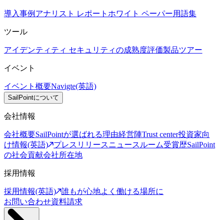
導入事例
アナリスト レポート
ホワイト ペーパー
用語集
ツール
アイデンティティ セキュリティの成熟度評価
製品ツアー
イベント
イベント概要
Navigte(英語)
SailPointについて
会社情報
会社概要
SailPointが選ばれる理由
経営陣
Trust center
投資家向
け情報(英語)
プレスリリース
ニュースルーム
受賞歴
SailPoint
の社会貢献
会社所在地
採用情報
採用情報(英語)
誰もが心地よく働ける場所に
お問い合わせ
資料請求