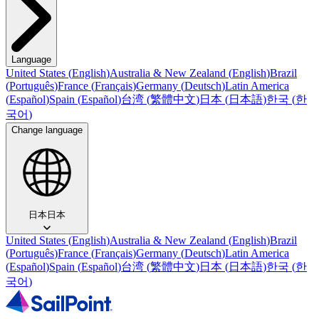
Language
United States
(
English
)
Australia & New Zealand
(
English
)
Brazil
(
Português
)
France
(
Français
)
Germany
(
Deutsch
)
Latin America
(
Español
)
Spain
(
Español
)
台湾
(
繁體中文
)
日本
(
日本語
)
한국
(
한
국어
)
Change language
日本
日本
United States
(
English
)
Australia & New Zealand
(
English
)
Brazil
(
Português
)
France
(
Français
)
Germany
(
Deutsch
)
Latin America
(
Español
)
Spain
(
Español
)
台湾
(
繁體中文
)
日本
(
日本語
)
한국
(
한
국어
)