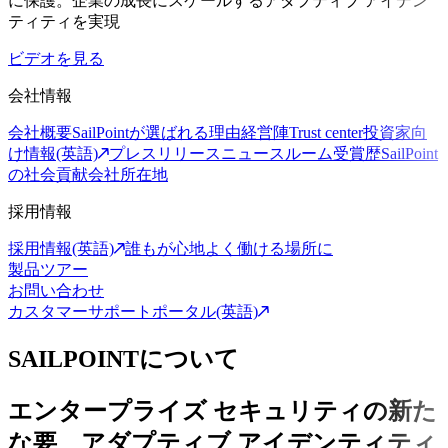
に保護。企業の成長にスケールするアダプティブ アイデン
ティティを実現
ビデオを見る
会社情報
会社概要
SailPointが選ばれる理由
経営陣
Trust center
投資家向
け情報(英語)
プレスリリース
ニュースルーム
受賞歴
SailPoint
の社会貢献
会社所在地
採用情報
採用情報(英語)
誰もが心地よく働ける場所に
製品ツアー
お問い合わせ
カスタマーサポートポータル(英語)
SAILPOINTについて
エンタープライズ セキュリティの新た
な要、アダプティブ アイデンティティ