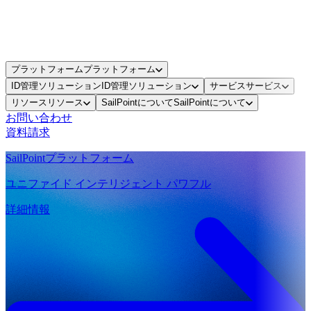
プラットフォーム
プラットフォーム
ID管理ソリューション
ID管理ソリューション
サービス
サービス
リソース
リソース
SailPointについて
SailPointについて
お問い合わせ
資料請求
SailPointプラットフォーム
ユニファイド インテリジェント パワフル
詳細情報