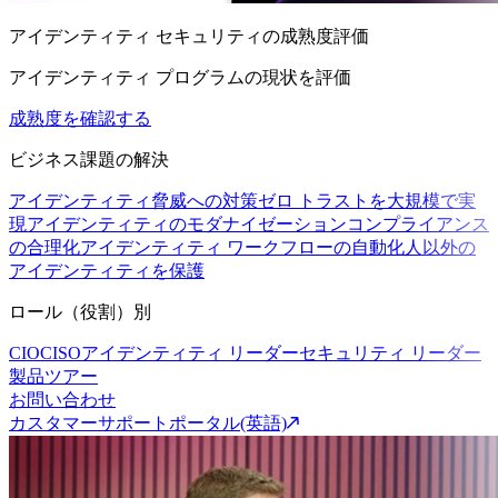
アイデンティティ セキュリティの成熟度評価
アイデンティティ プログラムの現状を評価
成熟度を確認する
ビジネス課題の解決
アイデンティティ脅威への対策
ゼロ トラストを大規模で実
現
アイデンティティのモダナイゼーション
コンプライアンス
の合理化
アイデンティティ ワークフローの自動化
人以外の
アイデンティティを保護
ロール（役割）別
CIO
CISO
アイデンティティ リーダー
セキュリティ リーダー
製品ツアー
お問い合わせ
カスタマーサポートポータル(英語)