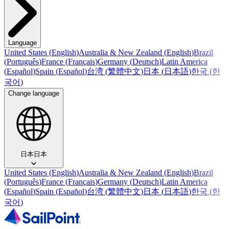
Language
United States
(
English
)
Australia & New Zealand
(
English
)
Brazil
(
Português
)
France
(
Français
)
Germany
(
Deutsch
)
Latin America
(
Español
)
Spain
(
Español
)
台湾
(
繁體中文
)
日本
(
日本語
)
한국
(
한
국어
)
Change language
日本
日本
United States
(
English
)
Australia & New Zealand
(
English
)
Brazil
(
Português
)
France
(
Français
)
Germany
(
Deutsch
)
Latin America
(
Español
)
Spain
(
Español
)
台湾
(
繁體中文
)
日本
(
日本語
)
한국
(
한
국어
)