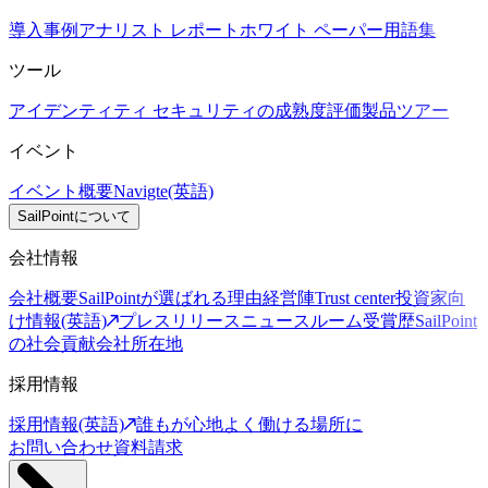
導入事例
アナリスト レポート
ホワイト ペーパー
用語集
ツール
アイデンティティ セキュリティの成熟度評価
製品ツアー
イベント
イベント概要
Navigte(英語)
SailPointについて
会社情報
会社概要
SailPointが選ばれる理由
経営陣
Trust center
投資家向
け情報(英語)
プレスリリース
ニュースルーム
受賞歴
SailPoint
の社会貢献
会社所在地
採用情報
採用情報(英語)
誰もが心地よく働ける場所に
お問い合わせ
資料請求