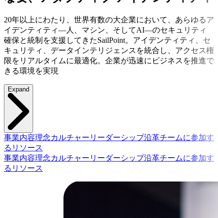
20年以上にわたり、世界有数の大企業において、あらゆるア
イデンティティ—人、マシン、そしてAI—のセキュリティ
確保と統制を支援してきたSailPoint。アイデンティティ、セ
キュリティ、データインテリジェンスを統合し、アクセス権
限をリアルタイムに最適化。企業が迅速にビジネスを推進で
きる環境を実現
Expand
事業内容
理念
カルチャー
リーダーシップ
沿革
チームに参加す
る
リソース
事業内容
理念
カルチャー
リーダーシップ
沿革
チームに参加す
る
リソース