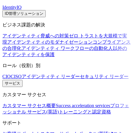
IdentityIQ
ID管理ソリューション
ビジネス課題の解決
アイデンティティ脅威への対策
ゼロ トラストを大規模で実
現
アイデンティティのモダナイゼーション
コンプライアンス
の合理化
アイデンティティ ワークフローの自動化
人以外の
アイデンティティを保護
ロール（役割）別
CIO
CISO
アイデンティティ リーダー
セキュリティ リーダー
サービス
カスタマー サクセス
カスタマー サクセス概要
Success acceleration services
プロフェ
ッショナル サービス(英語)
トレーニングと認定資格
サポート