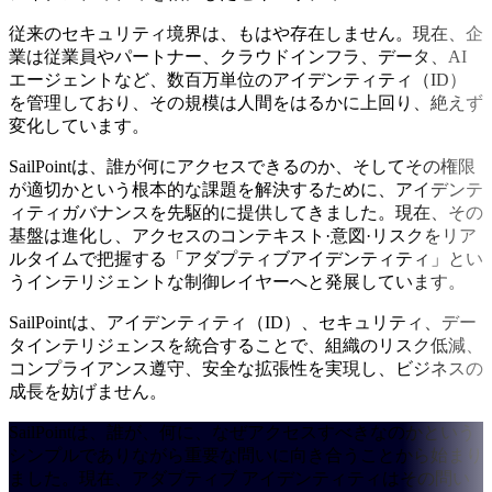
従来のセキュリティ境界は、もはや存在しません。現在、企
業は従業員やパートナー、クラウドインフラ、データ、AI
エージェントなど、数百万単位のアイデンティティ（ID）
を管理しており、その規模は人間をはるかに上回り、絶えず
変化しています。
SailPointは、誰が何にアクセスできるのか、そしてその権限
が適切かという根本的な課題を解決するために、アイデンテ
ィティガバナンスを先駆的に提供してきました。現在、その
基盤は進化し、アクセスのコンテキスト·意図·リスクをリア
ルタイムで把握する「アダプティブアイデンティティ」とい
うインテリジェントな制御レイヤーへと発展しています。
SailPointは、アイデンティティ（ID）、セキュリティ、デー
タインテリジェンスを統合することで、組織のリスク低減、
コンプライアンス遵守、安全な拡張性を実現し、ビジネスの
成長を妨げません。
SailPointは、誰が、何に、なぜアクセスすべきなのかという
シンプルでありながら重要な問いに向き合うことから始まり
ました。現在、アダプティブ アイデンティティはその問い