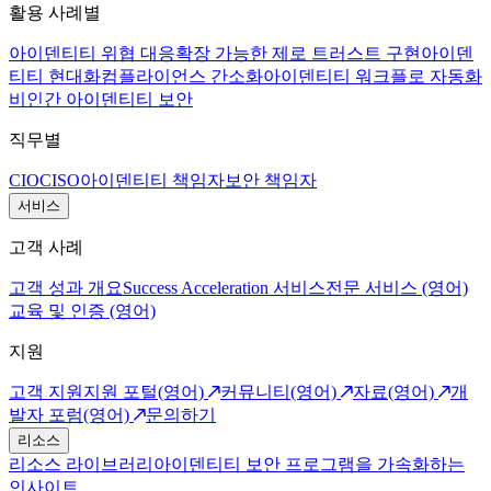
활용 사례별
아이덴티티 위협 대응
확장 가능한 제로 트러스트 구현
아이덴
티티 현대화
컴플라이언스 간소화
아이덴티티 워크플로 자동화
비인간 아이덴티티 보안
직무별
CIO
CISO
아이덴티티 책임자
보안 책임자
서비스
고객 사례
고객 성과 개요
Success Acceleration 서비스
전문 서비스 (영어)
교육 및 인증 (영어)
지원
고객 지원
지원 포털(영어)
커뮤니티(영어)
자료(영어)
개
발자 포럼(영어)
문의하기
리소스
리소스 라이브러리
아이덴티티 보안 프로그램을 가속화하는
인사이트