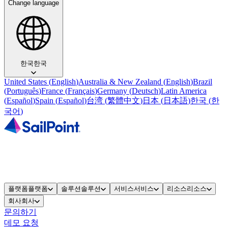
Change language
한국
한국
United States
(
English
)
Australia & New Zealand
(
English
)
Brazil
(
Português
)
France
(
Français
)
Germany
(
Deutsch
)
Latin America
(
Español
)
Spain
(
Español
)
台湾
(
繁體中文
)
日本
(
日本語
)
한국
(
한
국어
)
플랫폼
플랫폼
솔루션
솔루션
서비스
서비스
리소스
리소스
회사
회사
문의하기
데모 요청