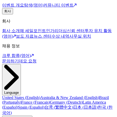
이벤트 개요
탐색(영어)
커뮤니티 이벤트
회사
회사
회사 소개
왜 세일포인트인가
리더십
신뢰 센터
투자 유치 활동
(영어)
보도 자료
뉴스 센터
수상 내역
사무실 위치
채용 정보
크루 합류(영어)
문의하기
데모 요청
Language
United States
(
English
)
Australia & New Zealand
(
English
)
Brazil
(
Português
)
France
(
Français
)
Germany
(
Deutsch
)
Latin America
(
Español
)
Spain
(
Español
)
台湾
(
繁體中文
)
日本
(
日本語
)
한국
(
한
국어
)