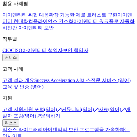
활용 사례별
아이덴티티 위협 대응
확장 가능한 제로 트러스트 구현
아이덴
티티 현대화
컴플라이언스 간소화
아이덴티티 워크플로 자동화
비인간 아이덴티티 보안
직무별
CIO
CISO
아이덴티티 책임자
보안 책임자
서비스
고객 사례
고객 성과 개요
Success Acceleration 서비스
전문 서비스 (영어)
교육 및 인증 (영어)
지원
고객 지원
지원 포털(영어)
커뮤니티(영어)
자료(영어)
개
발자 포럼(영어)
문의하기
리소스
리소스 라이브러리
아이덴티티 보안 프로그램을 가속화하는
인사이트