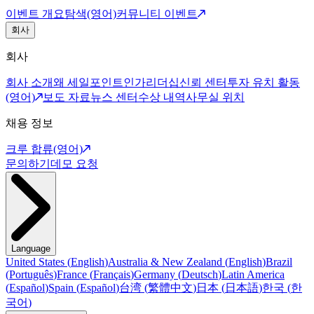
이벤트 개요
탐색(영어)
커뮤니티 이벤트
회사
회사
회사 소개
왜 세일포인트인가
리더십
신뢰 센터
투자 유치 활동
(영어)
보도 자료
뉴스 센터
수상 내역
사무실 위치
채용 정보
크루 합류(영어)
문의하기
데모 요청
Language
United States
(
English
)
Australia & New Zealand
(
English
)
Brazil
(
Português
)
France
(
Français
)
Germany
(
Deutsch
)
Latin America
(
Español
)
Spain
(
Español
)
台湾
(
繁體中文
)
日本
(
日本語
)
한국
(
한
국어
)