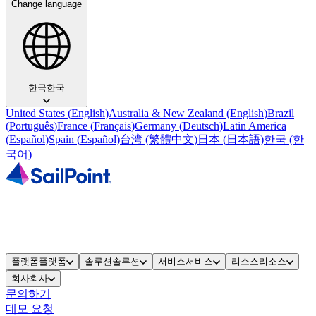
Change language
한국
한국
United States
(
English
)
Australia & New Zealand
(
English
)
Brazil
(
Português
)
France
(
Français
)
Germany
(
Deutsch
)
Latin America
(
Español
)
Spain
(
Español
)
台湾
(
繁體中文
)
日本
(
日本語
)
한국
(
한
국어
)
플랫폼
플랫폼
솔루션
솔루션
서비스
서비스
리소스
리소스
회사
회사
문의하기
데모 요청