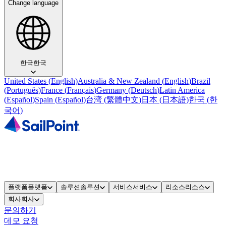
Change language
한국
한국
United States
(
English
)
Australia & New Zealand
(
English
)
Brazil
(
Português
)
France
(
Français
)
Germany
(
Deutsch
)
Latin America
(
Español
)
Spain
(
Español
)
台湾
(
繁體中文
)
日本
(
日本語
)
한국
(
한
국어
)
플랫폼
플랫폼
솔루션
솔루션
서비스
서비스
리소스
리소스
회사
회사
문의하기
데모 요청