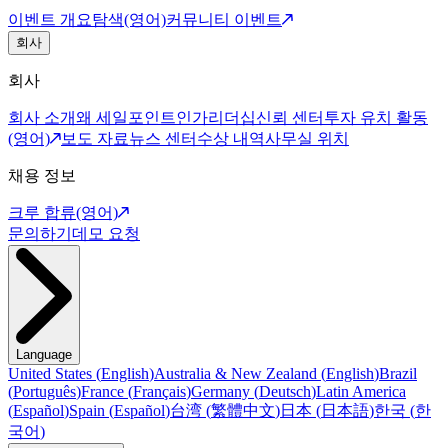
이벤트 개요
탐색(영어)
커뮤니티 이벤트
회사
회사
회사 소개
왜 세일포인트인가
리더십
신뢰 센터
투자 유치 활동
(영어)
보도 자료
뉴스 센터
수상 내역
사무실 위치
채용 정보
크루 합류(영어)
문의하기
데모 요청
Language
United States
(
English
)
Australia & New Zealand
(
English
)
Brazil
(
Português
)
France
(
Français
)
Germany
(
Deutsch
)
Latin America
(
Español
)
Spain
(
Español
)
台湾
(
繁體中文
)
日本
(
日本語
)
한국
(
한
국어
)