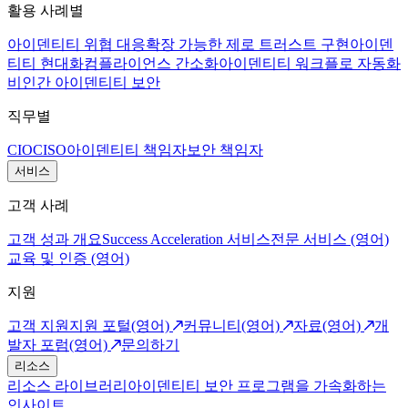
활용 사례별
아이덴티티 위협 대응
확장 가능한 제로 트러스트 구현
아이덴
티티 현대화
컴플라이언스 간소화
아이덴티티 워크플로 자동화
비인간 아이덴티티 보안
직무별
CIO
CISO
아이덴티티 책임자
보안 책임자
서비스
고객 사례
고객 성과 개요
Success Acceleration 서비스
전문 서비스 (영어)
교육 및 인증 (영어)
지원
고객 지원
지원 포털(영어)
커뮤니티(영어)
자료(영어)
개
발자 포럼(영어)
문의하기
리소스
리소스 라이브러리
아이덴티티 보안 프로그램을 가속화하는
인사이트