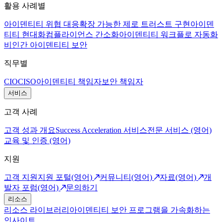
활용 사례별
아이덴티티 위협 대응
확장 가능한 제로 트러스트 구현
아이덴
티티 현대화
컴플라이언스 간소화
아이덴티티 워크플로 자동화
비인간 아이덴티티 보안
직무별
CIO
CISO
아이덴티티 책임자
보안 책임자
서비스
고객 사례
고객 성과 개요
Success Acceleration 서비스
전문 서비스 (영어)
교육 및 인증 (영어)
지원
고객 지원
지원 포털(영어)
커뮤니티(영어)
자료(영어)
개
발자 포럼(영어)
문의하기
리소스
리소스 라이브러리
아이덴티티 보안 프로그램을 가속화하는
인사이트