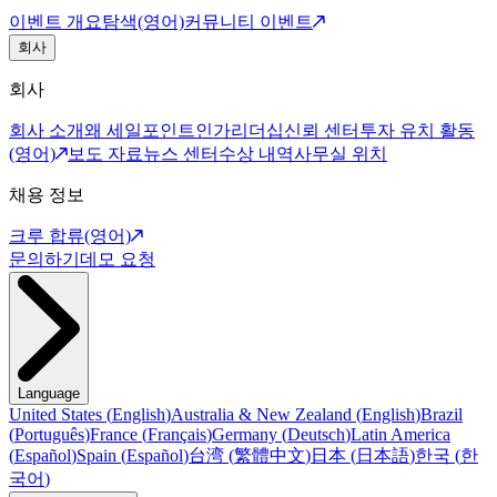
이벤트 개요
탐색(영어)
커뮤니티 이벤트
회사
회사
회사 소개
왜 세일포인트인가
리더십
신뢰 센터
투자 유치 활동
(영어)
보도 자료
뉴스 센터
수상 내역
사무실 위치
채용 정보
크루 합류(영어)
문의하기
데모 요청
Language
United States
(
English
)
Australia & New Zealand
(
English
)
Brazil
(
Português
)
France
(
Français
)
Germany
(
Deutsch
)
Latin America
(
Español
)
Spain
(
Español
)
台湾
(
繁體中文
)
日本
(
日本語
)
한국
(
한
국어
)