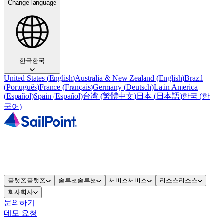
Change language
한국
한국
United States
(
English
)
Australia & New Zealand
(
English
)
Brazil
(
Português
)
France
(
Français
)
Germany
(
Deutsch
)
Latin America
(
Español
)
Spain
(
Español
)
台湾
(
繁體中文
)
日本
(
日本語
)
한국
(
한
국어
)
플랫폼
플랫폼
솔루션
솔루션
서비스
서비스
리소스
리소스
회사
회사
문의하기
데모 요청