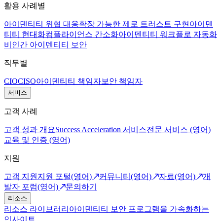
활용 사례별
아이덴티티 위협 대응
확장 가능한 제로 트러스트 구현
아이덴
티티 현대화
컴플라이언스 간소화
아이덴티티 워크플로 자동화
비인간 아이덴티티 보안
직무별
CIO
CISO
아이덴티티 책임자
보안 책임자
서비스
고객 사례
고객 성과 개요
Success Acceleration 서비스
전문 서비스 (영어)
교육 및 인증 (영어)
지원
고객 지원
지원 포털(영어)
커뮤니티(영어)
자료(영어)
개
발자 포럼(영어)
문의하기
리소스
리소스 라이브러리
아이덴티티 보안 프로그램을 가속화하는
인사이트