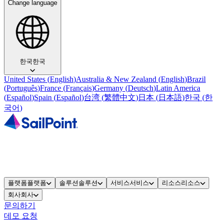
Change language
한국
한국
United States
(
English
)
Australia & New Zealand
(
English
)
Brazil
(
Português
)
France
(
Français
)
Germany
(
Deutsch
)
Latin America
(
Español
)
Spain
(
Español
)
台湾
(
繁體中文
)
日本
(
日本語
)
한국
(
한
국어
)
플랫폼
플랫폼
솔루션
솔루션
서비스
서비스
리소스
리소스
회사
회사
문의하기
데모 요청