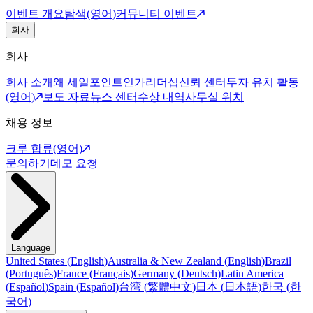
이벤트 개요
탐색(영어)
커뮤니티 이벤트
회사
회사
회사 소개
왜 세일포인트인가
리더십
신뢰 센터
투자 유치 활동
(영어)
보도 자료
뉴스 센터
수상 내역
사무실 위치
채용 정보
크루 합류(영어)
문의하기
데모 요청
Language
United States
(
English
)
Australia & New Zealand
(
English
)
Brazil
(
Português
)
France
(
Français
)
Germany
(
Deutsch
)
Latin America
(
Español
)
Spain
(
Español
)
台湾
(
繁體中文
)
日本
(
日本語
)
한국
(
한
국어
)