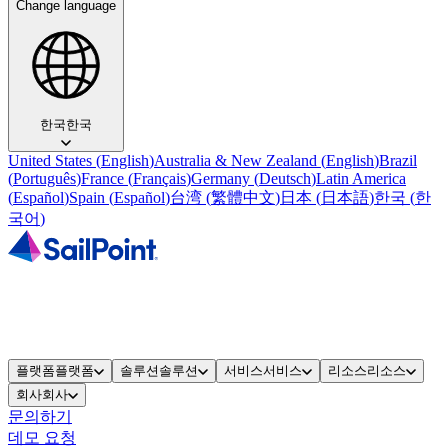
Change language
한국
한국
United States
(
English
)
Australia & New Zealand
(
English
)
Brazil
(
Português
)
France
(
Français
)
Germany
(
Deutsch
)
Latin America
(
Español
)
Spain
(
Español
)
台湾
(
繁體中文
)
日本
(
日本語
)
한국
(
한
국어
)
플랫폼
플랫폼
솔루션
솔루션
서비스
서비스
리소스
리소스
회사
회사
문의하기
데모 요청