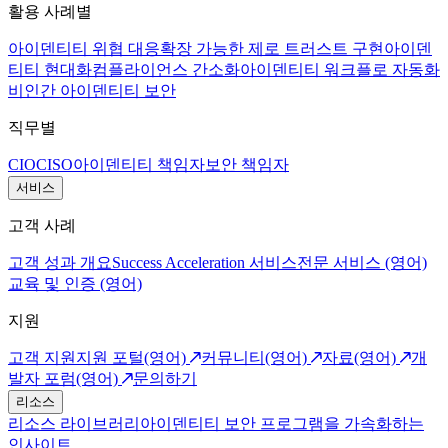
활용 사례별
아이덴티티 위협 대응
확장 가능한 제로 트러스트 구현
아이덴
티티 현대화
컴플라이언스 간소화
아이덴티티 워크플로 자동화
비인간 아이덴티티 보안
직무별
CIO
CISO
아이덴티티 책임자
보안 책임자
서비스
고객 사례
고객 성과 개요
Success Acceleration 서비스
전문 서비스 (영어)
교육 및 인증 (영어)
지원
고객 지원
지원 포털(영어)
커뮤니티(영어)
자료(영어)
개
발자 포럼(영어)
문의하기
리소스
리소스 라이브러리
아이덴티티 보안 프로그램을 가속화하는
인사이트