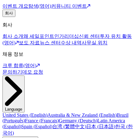
이벤트 개요
탐색(영어)
커뮤니티 이벤트
회사
회사
회사 소개
왜 세일포인트인가
리더십
신뢰 센터
투자 유치 활동
(영어)
보도 자료
뉴스 센터
수상 내역
사무실 위치
채용 정보
크루 합류(영어)
문의하기
데모 요청
Language
United States
(
English
)
Australia & New Zealand
(
English
)
Brazil
(
Português
)
France
(
Français
)
Germany
(
Deutsch
)
Latin America
(
Español
)
Spain
(
Español
)
台湾
(
繁體中文
)
日本
(
日本語
)
한국
(
한
국어
)