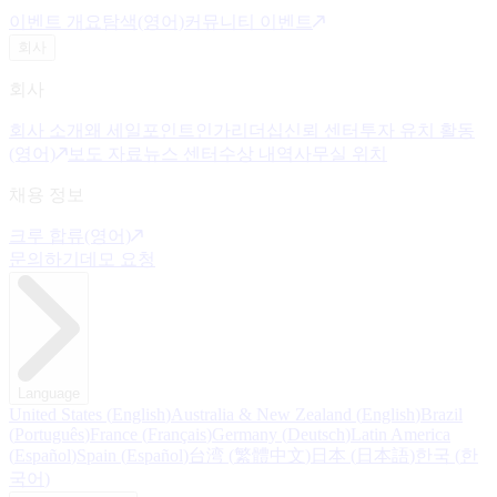
이벤트 개요
탐색(영어)
커뮤니티 이벤트
회사
회사
회사 소개
왜 세일포인트인가
리더십
신뢰 센터
투자 유치 활동
(영어)
보도 자료
뉴스 센터
수상 내역
사무실 위치
채용 정보
크루 합류(영어)
문의하기
데모 요청
Language
United States
(
English
)
Australia & New Zealand
(
English
)
Brazil
(
Português
)
France
(
Français
)
Germany
(
Deutsch
)
Latin America
(
Español
)
Spain
(
Español
)
台湾
(
繁體中文
)
日本
(
日本語
)
한국
(
한
국어
)