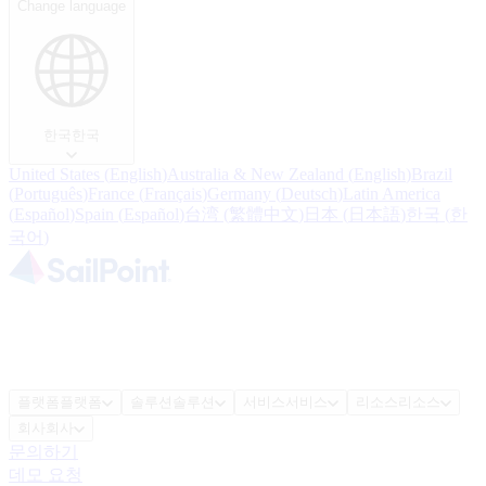
Change language
한국
한국
United States
(
English
)
Australia & New Zealand
(
English
)
Brazil
(
Português
)
France
(
Français
)
Germany
(
Deutsch
)
Latin America
(
Español
)
Spain
(
Español
)
台湾
(
繁體中文
)
日本
(
日本語
)
한국
(
한
국어
)
플랫폼
플랫폼
솔루션
솔루션
서비스
서비스
리소스
리소스
회사
회사
문의하기
데모 요청