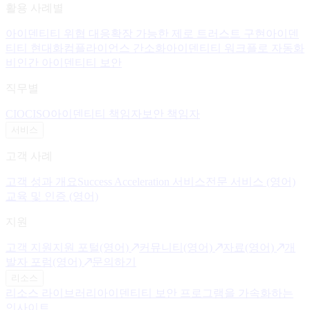
활용 사례별
아이덴티티 위협 대응
확장 가능한 제로 트러스트 구현
아이덴
티티 현대화
컴플라이언스 간소화
아이덴티티 워크플로 자동화
비인간 아이덴티티 보안
직무별
CIO
CISO
아이덴티티 책임자
보안 책임자
서비스
고객 사례
고객 성과 개요
Success Acceleration 서비스
전문 서비스 (영어)
교육 및 인증 (영어)
지원
고객 지원
지원 포털(영어)
커뮤니티(영어)
자료(영어)
개
발자 포럼(영어)
문의하기
리소스
리소스 라이브러리
아이덴티티 보안 프로그램을 가속화하는
인사이트