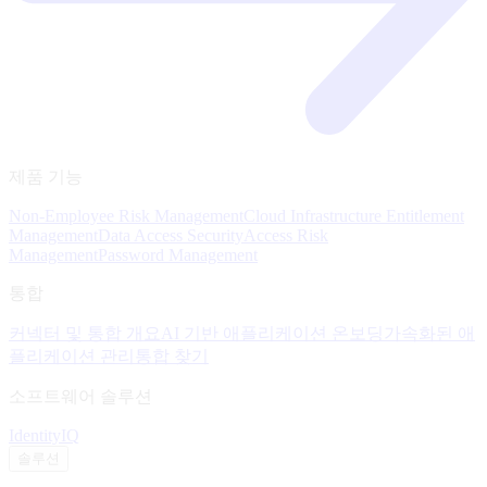
제품 기능
Non-Employee Risk Management
Cloud Infrastructure Entitlement
Management
Data Access Security
Access Risk
Management
Password Management
통합
커넥터 및 통합 개요
AI 기반 애플리케이션 온보딩
가속화된 애
플리케이션 관리
통합 찾기
소프트웨어 솔루션
IdentityIQ
솔루션