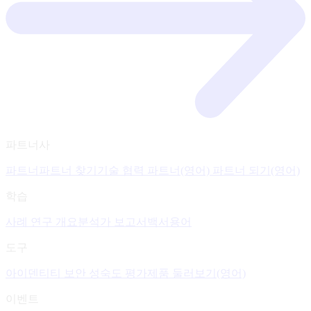
파트너사
파트너
파트너 찾기
기술 협력 파트너(영어)
파트너 되기(영어)
학습
사례 연구 개요
분석가 보고서
백서
용어
도구
아이덴티티 보안 성숙도 평가
제품 둘러보기(영어)
이벤트