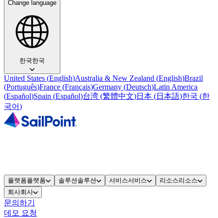
Change language
한국
한국
United States
(
English
)
Australia & New Zealand
(
English
)
Brazil
(
Português
)
France
(
Français
)
Germany
(
Deutsch
)
Latin America
(
Español
)
Spain
(
Español
)
台湾
(
繁體中文
)
日本
(
日本語
)
한국
(
한
국어
)
플랫폼
플랫폼
솔루션
솔루션
서비스
서비스
리소스
리소스
회사
회사
문의하기
데모 요청