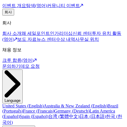
이벤트 개요
탐색(영어)
커뮤니티 이벤트
회사
회사
회사 소개
왜 세일포인트인가
리더십
신뢰 센터
투자 유치 활동
(영어)
보도 자료
뉴스 센터
수상 내역
사무실 위치
채용 정보
크루 합류(영어)
문의하기
데모 요청
Language
United States
(
English
)
Australia & New Zealand
(
English
)
Brazil
(
Português
)
France
(
Français
)
Germany
(
Deutsch
)
Latin America
(
Español
)
Spain
(
Español
)
台湾
(
繁體中文
)
日本
(
日本語
)
한국
(
한
국어
)