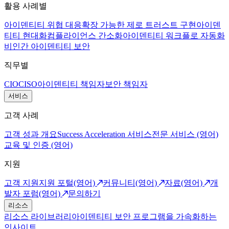
활용 사례별
아이덴티티 위협 대응
확장 가능한 제로 트러스트 구현
아이덴
티티 현대화
컴플라이언스 간소화
아이덴티티 워크플로 자동화
비인간 아이덴티티 보안
직무별
CIO
CISO
아이덴티티 책임자
보안 책임자
서비스
고객 사례
고객 성과 개요
Success Acceleration 서비스
전문 서비스 (영어)
교육 및 인증 (영어)
지원
고객 지원
지원 포털(영어)
커뮤니티(영어)
자료(영어)
개
발자 포럼(영어)
문의하기
리소스
리소스 라이브러리
아이덴티티 보안 프로그램을 가속화하는
인사이트