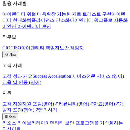
활용 사례별
아이덴티티 위협 대응
확장 가능한 제로 트러스트 구현
아이덴
티티 현대화
컴플라이언스 간소화
아이덴티티 워크플로 자동화
비인간 아이덴티티 보안
직무별
CIO
CISO
아이덴티티 책임자
보안 책임자
서비스
고객 사례
고객 성과 개요
Success Acceleration 서비스
전문 서비스 (영어)
교육 및 인증 (영어)
지원
고객 지원
지원 포털(영어)
커뮤니티(영어)
자료(영어)
개
발자 포럼(영어)
문의하기
리소스
리소스 라이브러리
아이덴티티 보안 프로그램을 가속화하는
인사이트