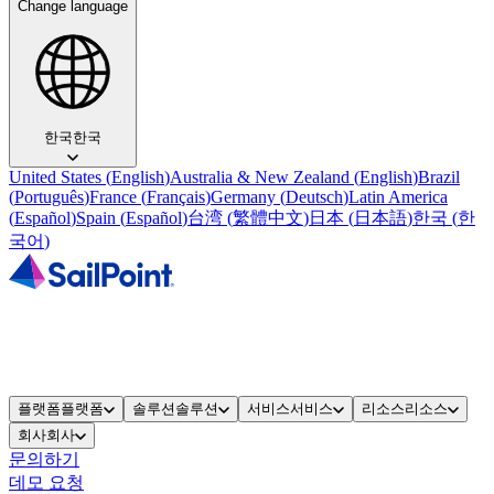
Change language
한국
한국
United States
(
English
)
Australia & New Zealand
(
English
)
Brazil
(
Português
)
France
(
Français
)
Germany
(
Deutsch
)
Latin America
(
Español
)
Spain
(
Español
)
台湾
(
繁體中文
)
日本
(
日本語
)
한국
(
한
국어
)
플랫폼
플랫폼
솔루션
솔루션
서비스
서비스
리소스
리소스
회사
회사
문의하기
데모 요청