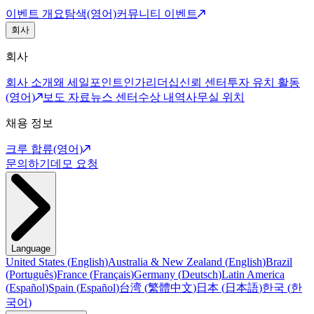
이벤트 개요
탐색(영어)
커뮤니티 이벤트
회사
회사
회사 소개
왜 세일포인트인가
리더십
신뢰 센터
투자 유치 활동
(영어)
보도 자료
뉴스 센터
수상 내역
사무실 위치
채용 정보
크루 합류(영어)
문의하기
데모 요청
Language
United States
(
English
)
Australia & New Zealand
(
English
)
Brazil
(
Português
)
France
(
Français
)
Germany
(
Deutsch
)
Latin America
(
Español
)
Spain
(
Español
)
台湾
(
繁體中文
)
日本
(
日本語
)
한국
(
한
국어
)