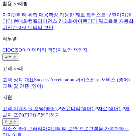
활용 사례별
아이덴티티 위협 대응
확장 가능한 제로 트러스트 구현
아이덴
티티 현대화
컴플라이언스 간소화
아이덴티티 워크플로 자동화
비인간 아이덴티티 보안
직무별
CIO
CISO
아이덴티티 책임자
보안 책임자
서비스
고객 사례
고객 성과 개요
Success Acceleration 서비스
전문 서비스 (영어)
교육 및 인증 (영어)
지원
고객 지원
지원 포털(영어)
커뮤니티(영어)
자료(영어)
개
발자 포럼(영어)
문의하기
리소스
리소스 라이브러리
아이덴티티 보안 프로그램을 가속화하는
인사이트