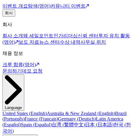
이벤트 개요
탐색(영어)
커뮤니티 이벤트
회사
회사
회사 소개
왜 세일포인트인가
리더십
신뢰 센터
투자 유치 활동
(영어)
보도 자료
뉴스 센터
수상 내역
사무실 위치
채용 정보
크루 합류(영어)
문의하기
데모 요청
Language
United States
(
English
)
Australia & New Zealand
(
English
)
Brazil
(
Português
)
France
(
Français
)
Germany
(
Deutsch
)
Latin America
(
Español
)
Spain
(
Español
)
台湾
(
繁體中文
)
日本
(
日本語
)
한국
(
한
국어
)