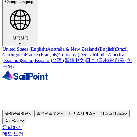
Change language
한국
한국
United States
(
English
)
Australia & New Zealand
(
English
)
Brazil
(
Português
)
France
(
Français
)
Germany
(
Deutsch
)
Latin America
(
Español
)
Spain
(
Español
)
台湾
(
繁體中文
)
日本
(
日本語
)
한국
(
한
국어
)
플랫폼
플랫폼
솔루션
솔루션
서비스
서비스
리소스
리소스
회사
회사
문의하기
데모 요청