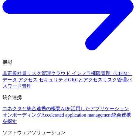
機能
非正規社員リスク管理
クラウド インフラ権限管理（CIEM）
データ アクセス セキュリティ
GRCとアクセスリスク管理
パ
スワード管理
統合連携
コネクタと統合連携の概要
AIを活用したアプリケーション
オンボーディング
Accelerated application management
統合連携
を探す
ソフトウェアソリューション