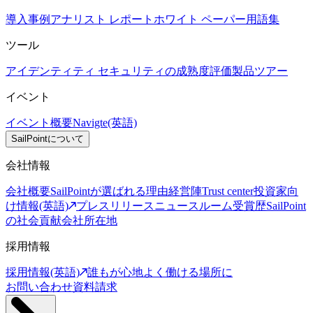
導入事例
アナリスト レポート
ホワイト ペーパー
用語集
ツール
アイデンティティ セキュリティの成熟度評価
製品ツアー
イベント
イベント概要
Navigte(英語)
SailPointについて
会社情報
会社概要
SailPointが選ばれる理由
経営陣
Trust center
投資家向
け情報(英語)
プレスリリース
ニュースルーム
受賞歴
SailPoint
の社会貢献
会社所在地
採用情報
採用情報(英語)
誰もが心地よく働ける場所に
お問い合わせ
資料請求