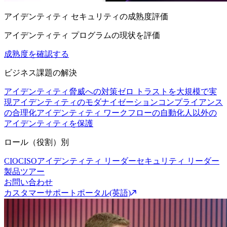
アイデンティティ セキュリティの成熟度評価
アイデンティティ プログラムの現状を評価
成熟度を確認する
ビジネス課題の解決
アイデンティティ脅威への対策
ゼロ トラストを大規模で実
現
アイデンティティのモダナイゼーション
コンプライアンス
の合理化
アイデンティティ ワークフローの自動化
人以外の
アイデンティティを保護
ロール（役割）別
CIO
CISO
アイデンティティ リーダー
セキュリティ リーダー
製品ツアー
お問い合わせ
カスタマーサポートポータル(英語)