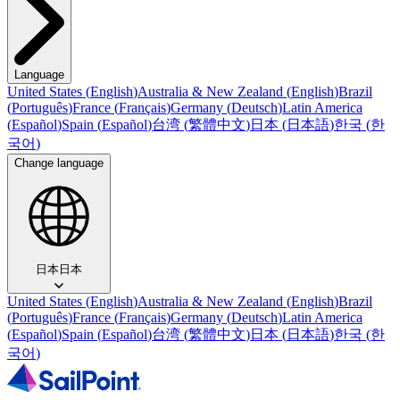
Language
United States
(
English
)
Australia & New Zealand
(
English
)
Brazil
(
Português
)
France
(
Français
)
Germany
(
Deutsch
)
Latin America
(
Español
)
Spain
(
Español
)
台湾
(
繁體中文
)
日本
(
日本語
)
한국
(
한
국어
)
Change language
日本
日本
United States
(
English
)
Australia & New Zealand
(
English
)
Brazil
(
Português
)
France
(
Français
)
Germany
(
Deutsch
)
Latin America
(
Español
)
Spain
(
Español
)
台湾
(
繁體中文
)
日本
(
日本語
)
한국
(
한
국어
)