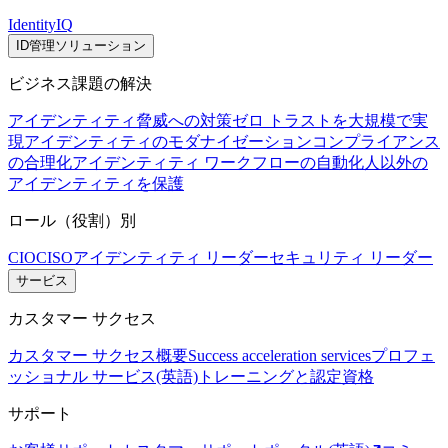
IdentityIQ
ID管理ソリューション
ビジネス課題の解決
アイデンティティ脅威への対策
ゼロ トラストを大規模で実
現
アイデンティティのモダナイゼーション
コンプライアンス
の合理化
アイデンティティ ワークフローの自動化
人以外の
アイデンティティを保護
ロール（役割）別
CIO
CISO
アイデンティティ リーダー
セキュリティ リーダー
サービス
カスタマー サクセス
カスタマー サクセス概要
Success acceleration services
プロフェ
ッショナル サービス(英語)
トレーニングと認定資格
サポート