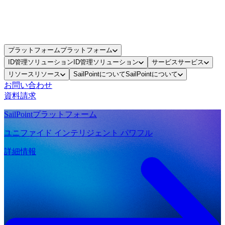
プラットフォーム
プラットフォーム
ID管理ソリューション
ID管理ソリューション
サービス
サービス
リソース
リソース
SailPointについて
SailPointについて
お問い合わせ
資料請求
SailPointプラットフォーム
ユニファイド インテリジェント パワフル
詳細情報