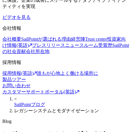
に保護。企業の成長にスケールするアダプティブ アイデン
ティティを実現
ビデオを見る
会社情報
会社概要
SailPointが選ばれる理由
経営陣
Trust center
投資家向
け情報(英語)
プレスリリース
ニュースルーム
受賞歴
SailPoint
の社会貢献
会社所在地
採用情報
採用情報(英語)
誰もが心地よく働ける場所に
製品ツアー
お問い合わせ
カスタマーサポートポータル(英語)
<
SailPointブログ
レガシーシステムとモダナイゼーション
Blog