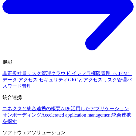
機能
非正規社員リスク管理
クラウド インフラ権限管理（CIEM）
データ アクセス セキュリティ
GRCとアクセスリスク管理
パ
スワード管理
統合連携
コネクタと統合連携の概要
AIを活用したアプリケーション
オンボーディング
Accelerated application management
統合連携
を探す
ソフトウェアソリューション