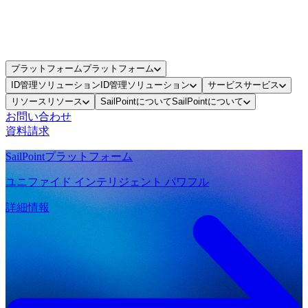
プラットフォーム
プラットフォーム
ID管理ソリューション
ID管理ソリューション
サービス
サービス
リソース
リソース
SailPointについて
SailPointについて
お問い合わせ
資料請求
SailPointプラットフォーム
ユニファイド インテリジェント パワフル
詳細情報