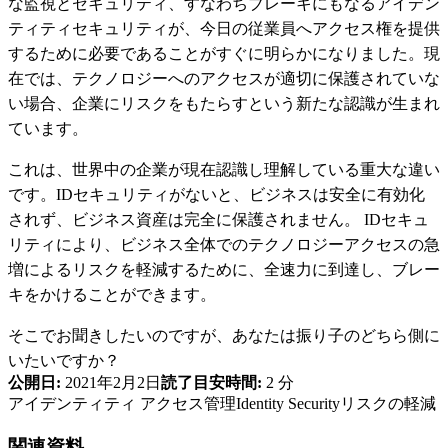
な監視とセキュリティ、すなわちブレーキにもなるアイデン
ティティセキュリティが、今日の従業員へアクセス権を提供
するために必要であることがすぐに明らかになりました。現
在では、テクノロジーへのアクセスが適切に保護されていな
い場合、企業にリスクをもたらすという新たな認識が生まれ
ています。
これは、世界中の企業が現在認識し理解している重大な違い
です。IDセキュリティがないと、ビジネスは安全に有効化
されず、ビジネス資産は完全に保護されません。 IDセキュ
リティにより、ビジネス全体でのテクノロジーアクセスの急
増によるリスクを軽減するために、全速力に到達し、ブレー
キをかけることができます。
そこでお聞きしたいのですが、あなたは振り子のどちら側に
いたいですか？
公開日:
2021年2月2日
読了目安時間:
2 分
アイデンティティ アクセス管理
Identity Security
リスクの軽減
関連資料