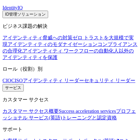
IdentityIQ
ID管理ソリューション
ビジネス課題の解決
アイデンティティ脅威への対策
ゼロ トラストを大規模で実
現
アイデンティティのモダナイゼーション
コンプライアンス
の合理化
アイデンティティ ワークフローの自動化
人以外の
アイデンティティを保護
ロール（役割）別
CIO
CISO
アイデンティティ リーダー
セキュリティ リーダー
サービス
カスタマー サクセス
カスタマー サクセス概要
Success acceleration services
プロフェ
ッショナル サービス(英語)
トレーニングと認定資格
サポート