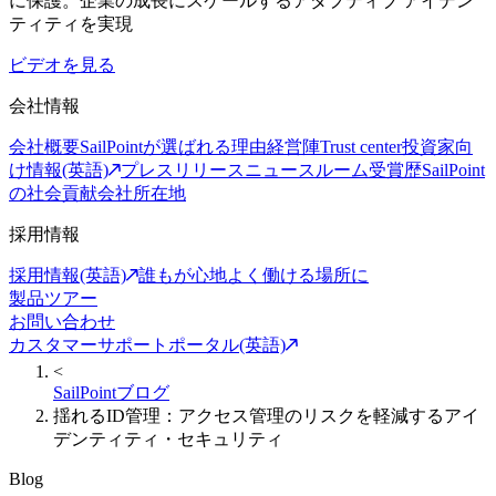
に保護。企業の成長にスケールするアダプティブ アイデン
ティティを実現
ビデオを見る
会社情報
会社概要
SailPointが選ばれる理由
経営陣
Trust center
投資家向
け情報(英語)
プレスリリース
ニュースルーム
受賞歴
SailPoint
の社会貢献
会社所在地
採用情報
採用情報(英語)
誰もが心地よく働ける場所に
製品ツアー
お問い合わせ
カスタマーサポートポータル(英語)
<
SailPointブログ
揺れるID管理：アクセス管理のリスクを軽減するアイ
デンティティ・セキュリティ
Blog