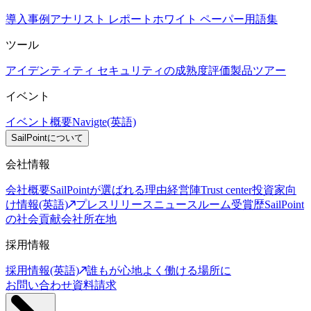
導入事例
アナリスト レポート
ホワイト ペーパー
用語集
ツール
アイデンティティ セキュリティの成熟度評価
製品ツアー
イベント
イベント概要
Navigte(英語)
SailPointについて
会社情報
会社概要
SailPointが選ばれる理由
経営陣
Trust center
投資家向
け情報(英語)
プレスリリース
ニュースルーム
受賞歴
SailPoint
の社会貢献
会社所在地
採用情報
採用情報(英語)
誰もが心地よく働ける場所に
お問い合わせ
資料請求