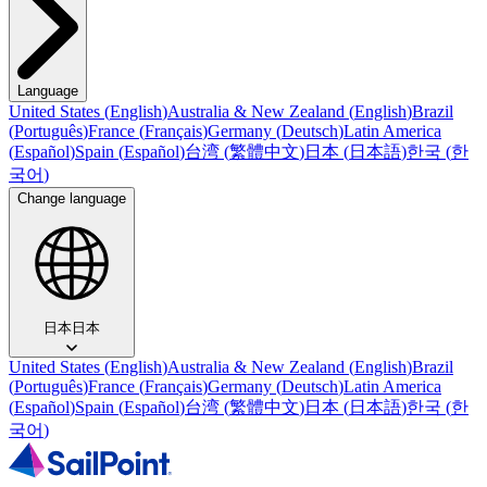
Language
United States
(
English
)
Australia & New Zealand
(
English
)
Brazil
(
Português
)
France
(
Français
)
Germany
(
Deutsch
)
Latin America
(
Español
)
Spain
(
Español
)
台湾
(
繁體中文
)
日本
(
日本語
)
한국
(
한
국어
)
Change language
日本
日本
United States
(
English
)
Australia & New Zealand
(
English
)
Brazil
(
Português
)
France
(
Français
)
Germany
(
Deutsch
)
Latin America
(
Español
)
Spain
(
Español
)
台湾
(
繁體中文
)
日本
(
日本語
)
한국
(
한
국어
)