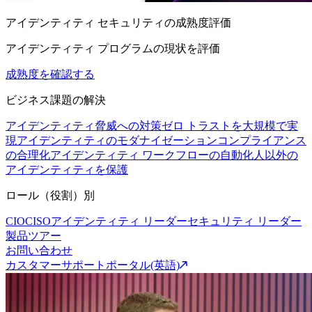
アイデンティティ セキュリティの成熟度評価
アイデンティティ プログラムの現状を評価
成熟度を確認する
ビジネス課題の解決
アイデンティティ脅威への対策
ゼロ トラストを大規模で実
現
アイデンティティのモダナイゼーション
コンプライアンス
の合理化
アイデンティティ ワークフローの自動化
人以外の
アイデンティティを保護
ロール（役割）別
CIO
CISO
アイデンティティ リーダー
セキュリティ リーダー
製品ツアー
お問い合わせ
カスタマーサポートポータル(英語)