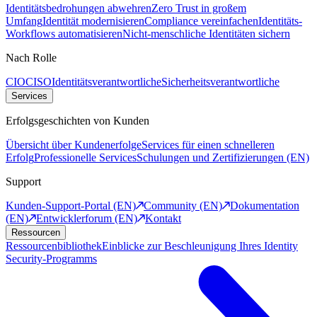
Identitätsbedrohungen abwehren
Zero Trust in großem
Umfang
Identität modernisieren
Compliance vereinfachen
Identitäts-
Workflows automatisieren
Nicht-menschliche Identitäten sichern
Nach Rolle
CIO
CISO
Identitätsverantwortliche
Sicherheitsverantwortliche
Services
Erfolgsgeschichten von Kunden
Übersicht über Kundenerfolge
Services für einen schnelleren
Erfolg
Professionelle Services
Schulungen und Zertifizierungen (EN)
Support
Kunden-Support-Portal (EN)
Community (EN)
Dokumentation
(EN)
Entwicklerforum (EN)
Kontakt
Ressourcen
Ressourcenbibliothek
Einblicke zur Beschleunigung Ihres Identity
Security-Programms