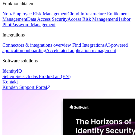
Funktionalitäten
Non-Employee Risk Management
Cloud Infrastructure Entitlement
Management
Data Access Security
Access Risk Management
Harbor
Pilot
Password Management
Integrations
Connectors & integrations overview
Find Integrations
AI-powered
application onboarding
Accelerated application management
Software solutions
IdentityIQ
Sehen Sie sich das Produkt an (EN)
Kontakt
Kunden-Support-Portal