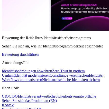
Bewertung der Reife Ihres Identitätssicherheitsprogramms
Sehen Sie sich an, wie Ihr Identitätsprogramm derzeit abschneidet
Bewertung durchführen
Anwendungsfälle
Identitätsbedrohungen abwehren
Zero Trust in großem
Umfang
Identität modernisieren
Compliance vereinfachen
Identitäts-
Workflows automatisieren
Nicht-menschliche Identitäten sichern
Nach Rolle
CIO
CISO
Identitätsverantwortliche
Sicherheitsverantwortliche
Sehen Sie sich das Produkt an (EN)
Kontakt