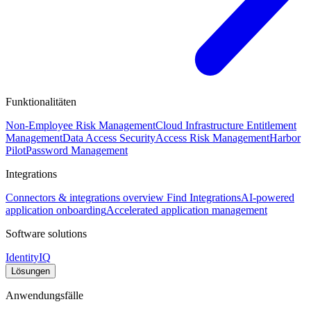
Funktionalitäten
Non-Employee Risk Management
Cloud Infrastructure Entitlement
Management
Data Access Security
Access Risk Management
Harbor
Pilot
Password Management
Integrations
Connectors & integrations overview
Find Integrations
AI-powered
application onboarding
Accelerated application management
Software solutions
IdentityIQ
Lösungen
Anwendungsfälle