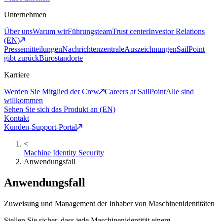
Unternehmen
Über uns
Warum wir
Führungsteam
Trust center
Investor Relations
(EN)
Pressemitteilungen
Nachrichtenzentrale
Auszeichnungen
SailPoint
gibt zurück
Bürostandorte
Karriere
Werden Sie Mitglied der Crew
Careers at SailPoint
Alle sind
willkommen
Sehen Sie sich das Produkt an (EN)
Kontakt
Kunden-Support-Portal
<
Machine Identity Security
Anwendungsfall
Anwendungsfall
Zuweisung und Management der Inhaber von Maschinenidentitäten
Stellen Sie sicher, dass jede Maschinenidentität einem