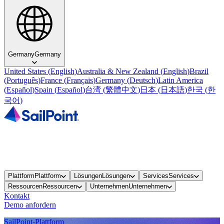
Germany
Germany
United States
(
English
)
Australia & New Zealand
(
English
)
Brazil
(
Português
)
France
(
Français
)
Germany
(
Deutsch
)
Latin America
(
Español
)
Spain
(
Español
)
台湾
(
繁體中文
)
日本
(
日本語
)
한국
(
한
국어
)
Plattform
Plattform
Lösungen
Lösungen
Services
Services
Ressourcen
Ressourcen
Unternehmen
Unternehmen
Kontakt
Demo anfordern
SailPoint-Plattform