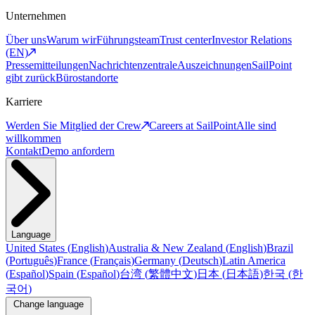
Unternehmen
Über uns
Warum wir
Führungsteam
Trust center
Investor Relations
(EN)
Pressemitteilungen
Nachrichtenzentrale
Auszeichnungen
SailPoint
gibt zurück
Bürostandorte
Karriere
Werden Sie Mitglied der Crew
Careers at SailPoint
Alle sind
willkommen
Kontakt
Demo anfordern
Language
United States
(
English
)
Australia & New Zealand
(
English
)
Brazil
(
Português
)
France
(
Français
)
Germany
(
Deutsch
)
Latin America
(
Español
)
Spain
(
Español
)
台湾
(
繁體中文
)
日本
(
日本語
)
한국
(
한
국어
)
Change language