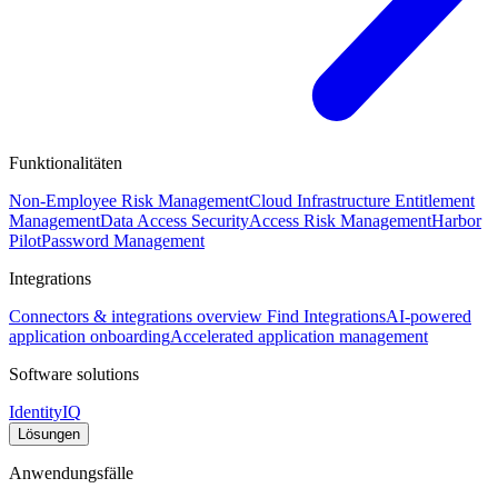
Funktionalitäten
Non-Employee Risk Management
Cloud Infrastructure Entitlement
Management
Data Access Security
Access Risk Management
Harbor
Pilot
Password Management
Integrations
Connectors & integrations overview
Find Integrations
AI-powered
application onboarding
Accelerated application management
Software solutions
IdentityIQ
Lösungen
Anwendungsfälle