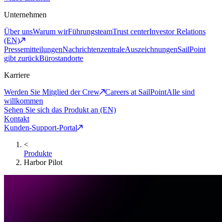
Unternehmen
Über uns
Warum wir
Führungsteam
Trust center
Investor Relations
(EN)
Pressemitteilungen
Nachrichtenzentrale
Auszeichnungen
SailPoint
gibt zurück
Bürostandorte
Karriere
Werden Sie Mitglied der Crew
Careers at SailPoint
Alle sind
willkommen
Sehen Sie sich das Produkt an (EN)
Kontakt
Kunden-Support-Portal
<
Produkte
Harbor Pilot