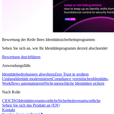
Bewertung der Reife Ihres Identitätssicherheitsprogramms
Sehen Sie sich an, wie Ihr Identitätsprogramm derzeit abschneidet
Bewertung durchführen
Anwendungsfälle
Identitätsbedrohungen abwehren
Zero Trust in großem
Umfang
Identität modernisieren
Compliance vereinfachen
Identitäts-
Workflows automatisieren
Nicht-menschliche Identitäten sichern
Nach Rolle
CIO
CISO
Identitätsverantwortliche
Sicherheitsverantwortliche
Sehen Sie sich das Produkt an (EN)
Kontakt