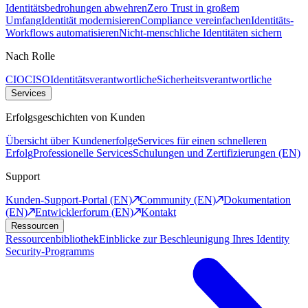
Identitätsbedrohungen abwehren
Zero Trust in großem
Umfang
Identität modernisieren
Compliance vereinfachen
Identitäts-
Workflows automatisieren
Nicht-menschliche Identitäten sichern
Nach Rolle
CIO
CISO
Identitätsverantwortliche
Sicherheitsverantwortliche
Services
Erfolgsgeschichten von Kunden
Übersicht über Kundenerfolge
Services für einen schnelleren
Erfolg
Professionelle Services
Schulungen und Zertifizierungen (EN)
Support
Kunden-Support-Portal (EN)
Community (EN)
Dokumentation
(EN)
Entwicklerforum (EN)
Kontakt
Ressourcen
Ressourcenbibliothek
Einblicke zur Beschleunigung Ihres Identity
Security-Programms