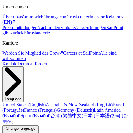
Unternehmen
Über uns
Warum wir
Führungsteam
Trust center
Investor Relations
(EN)
Pressemitteilungen
Nachrichtenzentrale
Auszeichnungen
SailPoint
gibt zurück
Bürostandorte
Karriere
Werden Sie Mitglied der Crew
Careers at SailPoint
Alle sind
willkommen
Kontakt
Demo anfordern
Language
United States
(
English
)
Australia & New Zealand
(
English
)
Brazil
(
Português
)
France
(
Français
)
Germany
(
Deutsch
)
Latin America
(
Español
)
Spain
(
Español
)
台湾
(
繁體中文
)
日本
(
日本語
)
한국
(
한
국어
)
Change language