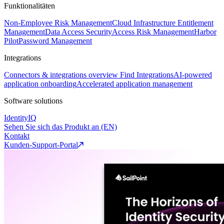
Funktionalitäten
Non-Employee Risk Management
Cloud Infrastructure Entitlement
Management
Data Access Security
Access Risk Management
Harbor
Pilot
Password Management
Integrations
Connectors & integrations overview
Find Integrations
AI-powered
application onboarding
Accelerated application management
Software solutions
IdentityIQ
Sehen Sie sich das Produkt an (EN)
Kontakt
Kunden-Support-Portal