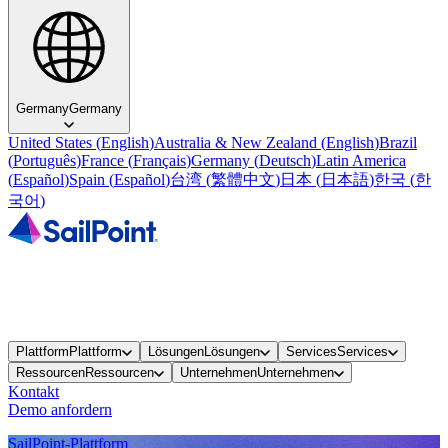
Germany
Germany
United States
(
English
)
Australia & New Zealand
(
English
)
Brazil
(
Português
)
France
(
Français
)
Germany
(
Deutsch
)
Latin America
(
Español
)
Spain
(
Español
)
台湾
(
繁體中文
)
日本
(
日本語
)
한국
(
한
국어
)
Plattform
Plattform
Lösungen
Lösungen
Services
Services
Ressourcen
Ressourcen
Unternehmen
Unternehmen
Kontakt
Demo anfordern
SailPoint-Plattform