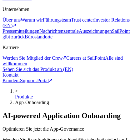
Unternehmen
Über uns
Warum wir
Führungsteam
Trust center
Investor Relations
(EN)
Pressemitteilungen
Nachrichtenzentrale
Auszeichnungen
SailPoint
gibt zurück
Bürostandorte
Karriere
Werden Sie Mitglied der Crew
Careers at SailPoint
Alle sind
willkommen
Sehen Sie sich das Produkt an (EN)
Kontakt
Kunden-Support-Portal
<
Produkte
App-Onboarding
AI-powered Application Onboarding
Optimieren Sie jetzt die App-Governance
Wenden Sie Kernfunktionen der Identitätssicherheit einfach auf