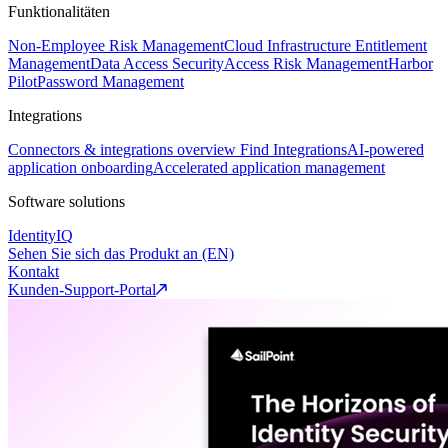
Funktionalitäten
Non-Employee Risk Management
Cloud Infrastructure Entitlement
Management
Data Access Security
Access Risk Management
Harbor
Pilot
Password Management
Integrations
Connectors & integrations overview
Find Integrations
AI-powered
application onboarding
Accelerated application management
Software solutions
IdentityIQ
Sehen Sie sich das Produkt an (EN)
Kontakt
Kunden-Support-Portal