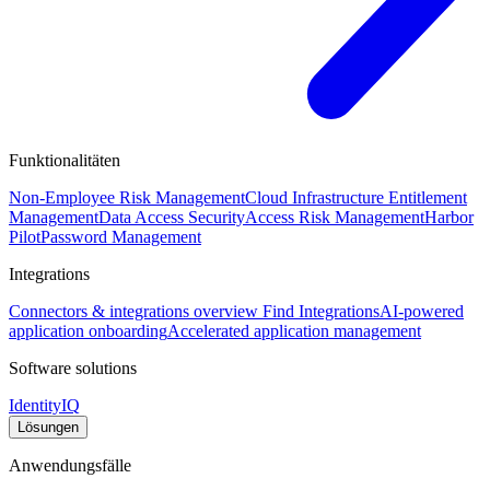
Funktionalitäten
Non-Employee Risk Management
Cloud Infrastructure Entitlement
Management
Data Access Security
Access Risk Management
Harbor
Pilot
Password Management
Integrations
Connectors & integrations overview
Find Integrations
AI-powered
application onboarding
Accelerated application management
Software solutions
IdentityIQ
Lösungen
Anwendungsfälle