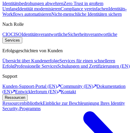
Identitätsbedrohungen abwehren
Zero Trust in großem
Umfang
Identität modernisieren
Compliance vereinfachen
Identitäts-
Workflows automatisieren
Nicht-menschliche Identitäten sichern
Nach Rolle
CIO
CISO
Identitätsverantwortliche
Sicherheitsverantwortliche
Services
Erfolgsgeschichten von Kunden
Übersicht über Kundenerfolge
Services für einen schnelleren
Erfolg
Professionelle Services
Schulungen und Zertifizierungen (EN)
Support
Kunden-Support-Portal (EN)
Community (EN)
Dokumentation
(EN)
Entwicklerforum (EN)
Kontakt
Ressourcen
Ressourcenbibliothek
Einblicke zur Beschleunigung Ihres Identity
Security-Programms