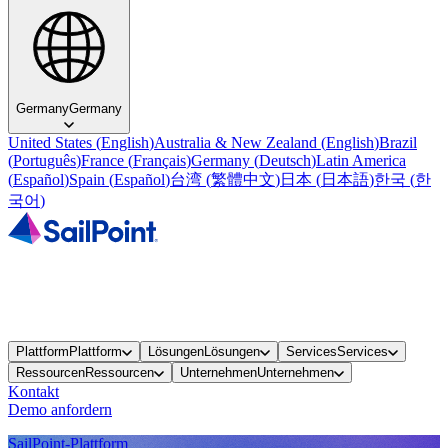
Germany
Germany
United States
(
English
)
Australia & New Zealand
(
English
)
Brazil
(
Português
)
France
(
Français
)
Germany
(
Deutsch
)
Latin America
(
Español
)
Spain
(
Español
)
台湾
(
繁體中文
)
日本
(
日本語
)
한국
(
한
국어
)
Plattform
Plattform
Lösungen
Lösungen
Services
Services
Ressourcen
Ressourcen
Unternehmen
Unternehmen
Kontakt
Demo anfordern
SailPoint-Plattform