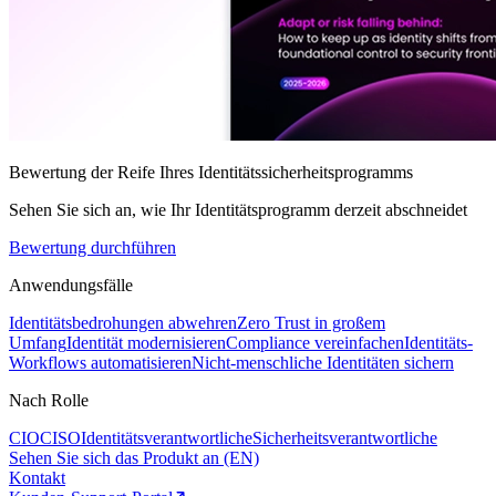
Bewertung der Reife Ihres Identitätssicherheitsprogramms
Sehen Sie sich an, wie Ihr Identitätsprogramm derzeit abschneidet
Bewertung durchführen
Anwendungsfälle
Identitätsbedrohungen abwehren
Zero Trust in großem
Umfang
Identität modernisieren
Compliance vereinfachen
Identitäts-
Workflows automatisieren
Nicht-menschliche Identitäten sichern
Nach Rolle
CIO
CISO
Identitätsverantwortliche
Sicherheitsverantwortliche
Sehen Sie sich das Produkt an (EN)
Kontakt