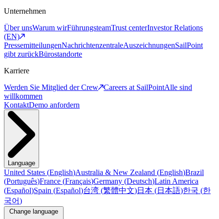
Unternehmen
Über uns
Warum wir
Führungsteam
Trust center
Investor Relations
(EN)
Pressemitteilungen
Nachrichtenzentrale
Auszeichnungen
SailPoint
gibt zurück
Bürostandorte
Karriere
Werden Sie Mitglied der Crew
Careers at SailPoint
Alle sind
willkommen
Kontakt
Demo anfordern
Language
United States
(
English
)
Australia & New Zealand
(
English
)
Brazil
(
Português
)
France
(
Français
)
Germany
(
Deutsch
)
Latin America
(
Español
)
Spain
(
Español
)
台湾
(
繁體中文
)
日本
(
日本語
)
한국
(
한
국어
)
Change language