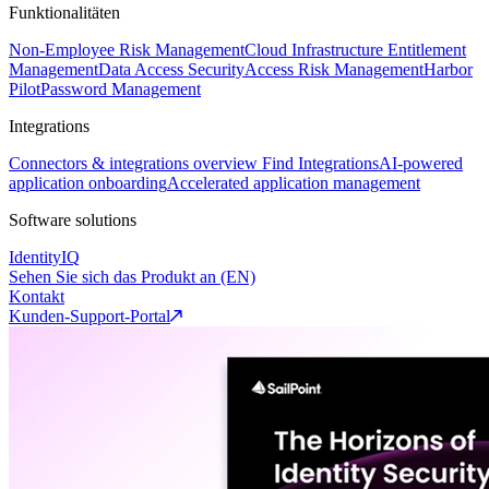
Funktionalitäten
Non-Employee Risk Management
Cloud Infrastructure Entitlement
Management
Data Access Security
Access Risk Management
Harbor
Pilot
Password Management
Integrations
Connectors & integrations overview
Find Integrations
AI-powered
application onboarding
Accelerated application management
Software solutions
IdentityIQ
Sehen Sie sich das Produkt an (EN)
Kontakt
Kunden-Support-Portal