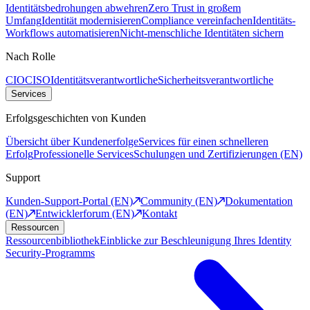
Identitätsbedrohungen abwehren
Zero Trust in großem
Umfang
Identität modernisieren
Compliance vereinfachen
Identitäts-
Workflows automatisieren
Nicht-menschliche Identitäten sichern
Nach Rolle
CIO
CISO
Identitätsverantwortliche
Sicherheitsverantwortliche
Services
Erfolgsgeschichten von Kunden
Übersicht über Kundenerfolge
Services für einen schnelleren
Erfolg
Professionelle Services
Schulungen und Zertifizierungen (EN)
Support
Kunden-Support-Portal (EN)
Community (EN)
Dokumentation
(EN)
Entwicklerforum (EN)
Kontakt
Ressourcen
Ressourcenbibliothek
Einblicke zur Beschleunigung Ihres Identity
Security-Programms