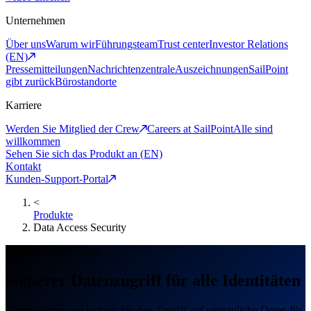
Unternehmen
Über uns
Warum wir
Führungsteam
Trust center
Investor Relations
(EN)
Pressemitteilungen
Nachrichtenzentrale
Auszeichnungen
SailPoint
gibt zurück
Bürostandorte
Karriere
Werden Sie Mitglied der Crew
Careers at SailPoint
Alle sind
willkommen
Sehen Sie sich das Produkt an (EN)
Kontakt
Kunden-Support-Portal
<
Produkte
Data Access Security
Data Access Security
Sicherer Datenzugriff für alle Identitäten
Kontrollieren und sichern Sie den Zugriff auf vertrauliche Daten für