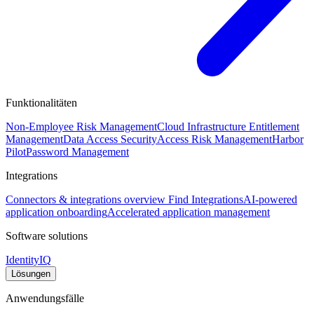
Funktionalitäten
Non-Employee Risk Management
Cloud Infrastructure Entitlement
Management
Data Access Security
Access Risk Management
Harbor
Pilot
Password Management
Integrations
Connectors & integrations overview
Find Integrations
AI-powered
application onboarding
Accelerated application management
Software solutions
IdentityIQ
Lösungen
Anwendungsfälle