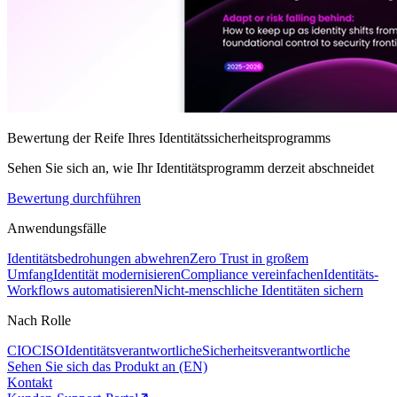
Bewertung der Reife Ihres Identitätssicherheitsprogramms
Sehen Sie sich an, wie Ihr Identitätsprogramm derzeit abschneidet
Bewertung durchführen
Anwendungsfälle
Identitätsbedrohungen abwehren
Zero Trust in großem
Umfang
Identität modernisieren
Compliance vereinfachen
Identitäts-
Workflows automatisieren
Nicht-menschliche Identitäten sichern
Nach Rolle
CIO
CISO
Identitätsverantwortliche
Sicherheitsverantwortliche
Sehen Sie sich das Produkt an (EN)
Kontakt