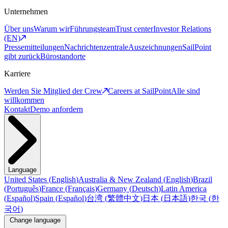
Unternehmen
Über uns
Warum wir
Führungsteam
Trust center
Investor Relations
(EN)
Pressemitteilungen
Nachrichtenzentrale
Auszeichnungen
SailPoint
gibt zurück
Bürostandorte
Karriere
Werden Sie Mitglied der Crew
Careers at SailPoint
Alle sind
willkommen
Kontakt
Demo anfordern
Language
United States
(
English
)
Australia & New Zealand
(
English
)
Brazil
(
Português
)
France
(
Français
)
Germany
(
Deutsch
)
Latin America
(
Español
)
Spain
(
Español
)
台湾
(
繁體中文
)
日本
(
日本語
)
한국
(
한
국어
)
Change language