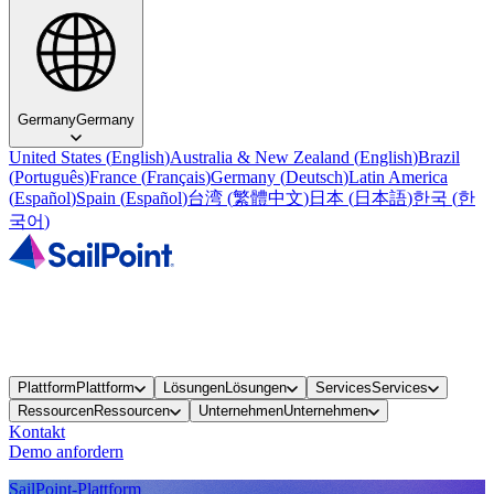
Germany
Germany
United States
(
English
)
Australia & New Zealand
(
English
)
Brazil
(
Português
)
France
(
Français
)
Germany
(
Deutsch
)
Latin America
(
Español
)
Spain
(
Español
)
台湾
(
繁體中文
)
日本
(
日本語
)
한국
(
한
국어
)
Plattform
Plattform
Lösungen
Lösungen
Services
Services
Ressourcen
Ressourcen
Unternehmen
Unternehmen
Kontakt
Demo anfordern
SailPoint-Plattform