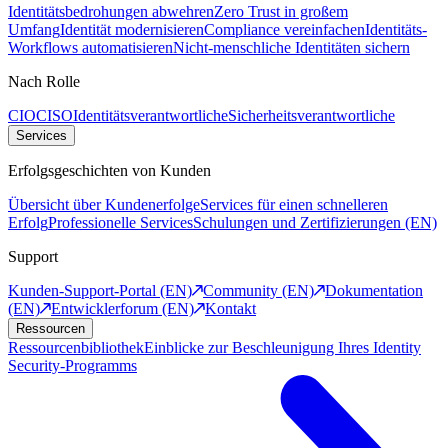
Identitätsbedrohungen abwehren
Zero Trust in großem
Umfang
Identität modernisieren
Compliance vereinfachen
Identitäts-
Workflows automatisieren
Nicht-menschliche Identitäten sichern
Nach Rolle
CIO
CISO
Identitätsverantwortliche
Sicherheitsverantwortliche
Services
Erfolgsgeschichten von Kunden
Übersicht über Kundenerfolge
Services für einen schnelleren
Erfolg
Professionelle Services
Schulungen und Zertifizierungen (EN)
Support
Kunden-Support-Portal (EN)
Community (EN)
Dokumentation
(EN)
Entwicklerforum (EN)
Kontakt
Ressourcen
Ressourcenbibliothek
Einblicke zur Beschleunigung Ihres Identity
Security-Programms