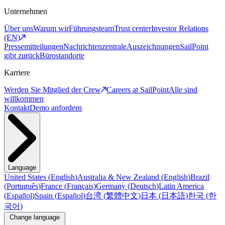
Unternehmen
Über uns
Warum wir
Führungsteam
Trust center
Investor Relations
(EN)
Pressemitteilungen
Nachrichtenzentrale
Auszeichnungen
SailPoint
gibt zurück
Bürostandorte
Karriere
Werden Sie Mitglied der Crew
Careers at SailPoint
Alle sind
willkommen
Kontakt
Demo anfordern
Language
United States
(
English
)
Australia & New Zealand
(
English
)
Brazil
(
Português
)
France
(
Français
)
Germany
(
Deutsch
)
Latin America
(
Español
)
Spain
(
Español
)
台湾
(
繁體中文
)
日本
(
日本語
)
한국
(
한
국어
)
Change language