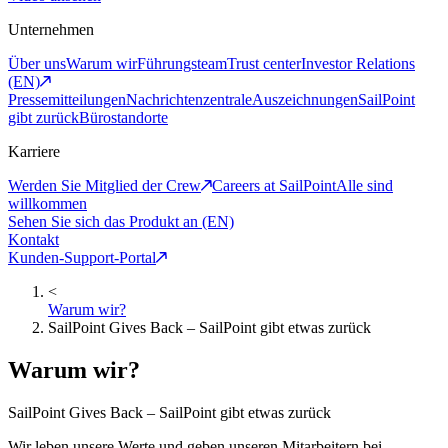
Unternehmen
Über uns
Warum wir
Führungsteam
Trust center
Investor Relations
(EN)
Pressemitteilungen
Nachrichtenzentrale
Auszeichnungen
SailPoint
gibt zurück
Bürostandorte
Karriere
Werden Sie Mitglied der Crew
Careers at SailPoint
Alle sind
willkommen
Sehen Sie sich das Produkt an (EN)
Kontakt
Kunden-Support-Portal
<
Warum wir?
SailPoint Gives Back – SailPoint gibt etwas zurück
Warum wir?
SailPoint Gives Back – SailPoint gibt etwas zurück
Wir leben unsere Werte und geben unseren Mitarbeitern bei