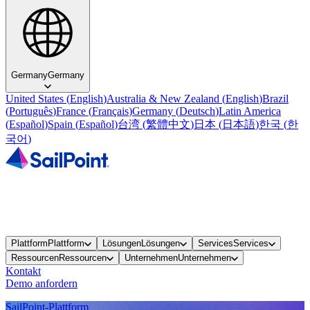
Germany
Germany
United States
(
English
)
Australia & New Zealand
(
English
)
Brazil
(
Português
)
France
(
Français
)
Germany
(
Deutsch
)
Latin America
(
Español
)
Spain
(
Español
)
台湾
(
繁體中文
)
日本
(
日本語
)
한국
(
한
국어
)
Plattform
Plattform
Lösungen
Lösungen
Services
Services
Ressourcen
Ressourcen
Unternehmen
Unternehmen
Kontakt
Demo anfordern
SailPoint-Plattform