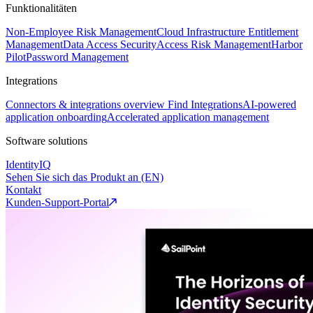
Funktionalitäten
Non-Employee Risk Management
Cloud Infrastructure Entitlement
Management
Data Access Security
Access Risk Management
Harbor
Pilot
Password Management
Integrations
Connectors & integrations overview
Find Integrations
AI-powered
application onboarding
Accelerated application management
Software solutions
IdentityIQ
Sehen Sie sich das Produkt an (EN)
Kontakt
Kunden-Support-Portal