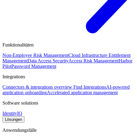
Funktionalitäten
Non-Employee Risk Management
Cloud Infrastructure Entitlement
Management
Data Access Security
Access Risk Management
Harbor
Pilot
Password Management
Integrations
Connectors & integrations overview
Find Integrations
AI-powered
application onboarding
Accelerated application management
Software solutions
IdentityIQ
Lösungen
Anwendungsfälle