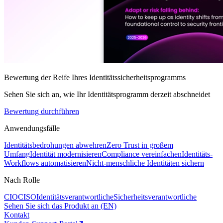
Bewertung der Reife Ihres Identitätssicherheitsprogramms
Sehen Sie sich an, wie Ihr Identitätsprogramm derzeit abschneidet
Bewertung durchführen
Anwendungsfälle
Identitätsbedrohungen abwehren
Zero Trust in großem
Umfang
Identität modernisieren
Compliance vereinfachen
Identitäts-
Workflows automatisieren
Nicht-menschliche Identitäten sichern
Nach Rolle
CIO
CISO
Identitätsverantwortliche
Sicherheitsverantwortliche
Sehen Sie sich das Produkt an (EN)
Kontakt