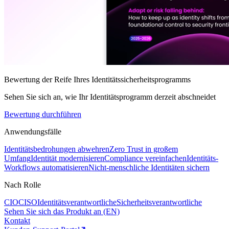
Bewertung der Reife Ihres Identitätssicherheitsprogramms
Sehen Sie sich an, wie Ihr Identitätsprogramm derzeit abschneidet
Bewertung durchführen
Anwendungsfälle
Identitätsbedrohungen abwehren
Zero Trust in großem
Umfang
Identität modernisieren
Compliance vereinfachen
Identitäts-
Workflows automatisieren
Nicht-menschliche Identitäten sichern
Nach Rolle
CIO
CISO
Identitätsverantwortliche
Sicherheitsverantwortliche
Sehen Sie sich das Produkt an (EN)
Kontakt