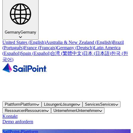
Germany
Germany
United States
(
English
)
Australia & New Zealand
(
English
)
Brazil
(
Português
)
France
(
Français
)
Germany
(
Deutsch
)
Latin America
(
Español
)
Spain
(
Español
)
台湾
(
繁體中文
)
日本
(
日本語
)
한국
(
한
국어
)
Plattform
Plattform
Lösungen
Lösungen
Services
Services
Ressourcen
Ressourcen
Unternehmen
Unternehmen
Kontakt
Demo anfordern
SailPoint-Plattform