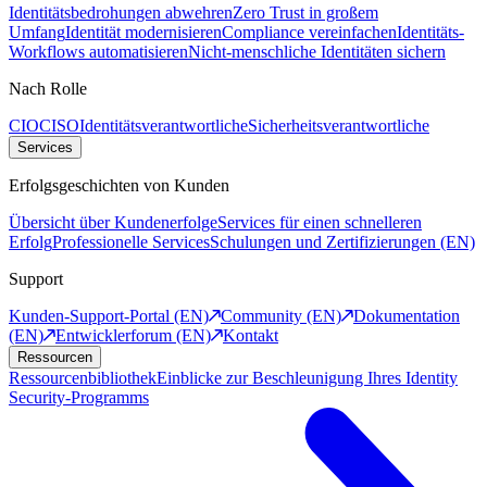
Identitätsbedrohungen abwehren
Zero Trust in großem
Umfang
Identität modernisieren
Compliance vereinfachen
Identitäts-
Workflows automatisieren
Nicht-menschliche Identitäten sichern
Nach Rolle
CIO
CISO
Identitätsverantwortliche
Sicherheitsverantwortliche
Services
Erfolgsgeschichten von Kunden
Übersicht über Kundenerfolge
Services für einen schnelleren
Erfolg
Professionelle Services
Schulungen und Zertifizierungen (EN)
Support
Kunden-Support-Portal (EN)
Community (EN)
Dokumentation
(EN)
Entwicklerforum (EN)
Kontakt
Ressourcen
Ressourcenbibliothek
Einblicke zur Beschleunigung Ihres Identity
Security-Programms