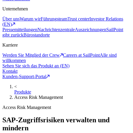
Unternehmen
Über uns
Warum wir
Führungsteam
Trust center
Investor Relations
(EN)
Pressemitteilungen
Nachrichtenzentrale
Auszeichnungen
SailPoint
gibt zurück
Bürostandorte
Karriere
Werden Sie Mitglied der Crew
Careers at SailPoint
Alle sind
willkommen
Sehen Sie sich das Produkt an (EN)
Kontakt
Kunden-Support-Portal
<
Produkte
Access Risk Management
Access Risk Management
SAP-Zugriffsrisiken verwalten und
mindern