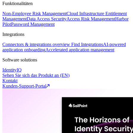
Funktionalitäten
Non-Employee Risk Management
Cloud Infrastructure Entitlement
Management
Data Access Security
Access Risk Management
Harbor
Pilot
Password Management
Integrations
Connectors & integrations overview
Find Integrations
AI-powered
application onboarding
Accelerated application management
Software solutions
IdentityIQ
Sehen Sie sich das Produkt an (EN)
Kontakt
Kunden-Support-Portal