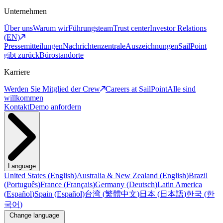
Unternehmen
Über uns
Warum wir
Führungsteam
Trust center
Investor Relations
(EN)
Pressemitteilungen
Nachrichtenzentrale
Auszeichnungen
SailPoint
gibt zurück
Bürostandorte
Karriere
Werden Sie Mitglied der Crew
Careers at SailPoint
Alle sind
willkommen
Kontakt
Demo anfordern
Language
United States
(
English
)
Australia & New Zealand
(
English
)
Brazil
(
Português
)
France
(
Français
)
Germany
(
Deutsch
)
Latin America
(
Español
)
Spain
(
Español
)
台湾
(
繁體中文
)
日本
(
日本語
)
한국
(
한
국어
)
Change language