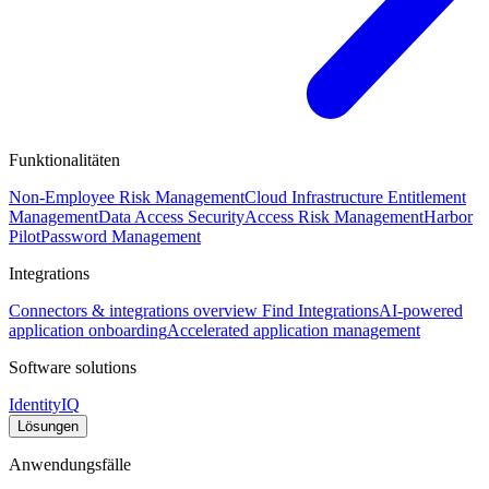
Funktionalitäten
Non-Employee Risk Management
Cloud Infrastructure Entitlement
Management
Data Access Security
Access Risk Management
Harbor
Pilot
Password Management
Integrations
Connectors & integrations overview
Find Integrations
AI-powered
application onboarding
Accelerated application management
Software solutions
IdentityIQ
Lösungen
Anwendungsfälle