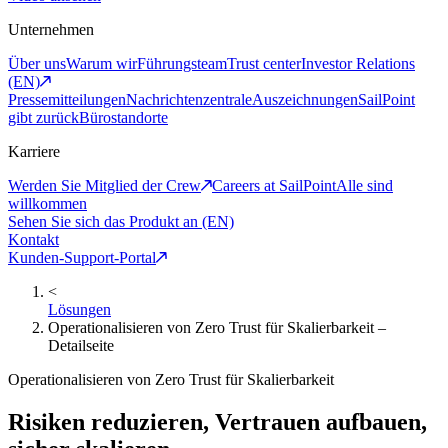
Unternehmen
Über uns
Warum wir
Führungsteam
Trust center
Investor Relations
(EN)
Pressemitteilungen
Nachrichtenzentrale
Auszeichnungen
SailPoint
gibt zurück
Bürostandorte
Karriere
Werden Sie Mitglied der Crew
Careers at SailPoint
Alle sind
willkommen
Sehen Sie sich das Produkt an (EN)
Kontakt
Kunden-Support-Portal
<
Lösungen
Operationalisieren von Zero Trust für Skalierbarkeit –
Detailseite
Operationalisieren von Zero Trust für Skalierbarkeit
Risiken reduzieren, Vertrauen aufbauen,