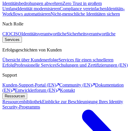
Identitätsbedrohungen abwehren
Zero Trust in großem
Umfang
Identität modernisieren
Compliance vereinfachen
Identitäts-
Workflows automatisieren
Nicht-menschliche Identitäten sichern
Nach Rolle
CIO
CISO
Identitätsverantwortliche
Sicherheitsverantwortliche
Services
Erfolgsgeschichten von Kunden
Übersicht über Kundenerfolge
Services für einen schnelleren
Erfolg
Professionelle Services
Schulungen und Zertifizierungen (EN)
Support
Kunden-Support-Portal (EN)
Community (EN)
Dokumentation
(EN)
Entwicklerforum (EN)
Kontakt
Ressourcen
Ressourcenbibliothek
Einblicke zur Beschleunigung Ihres Identity
Security-Programms