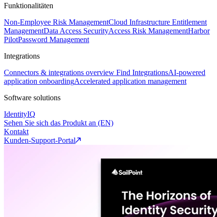
Funktionalitäten
Non-Employee Risk Management
Cloud Infrastructure Entitlement
Management
Data Access Security
Access Risk Management
Harbor
Pilot
Password Management
Integrations
Connectors & integrations overview
Find Integrations
AI-powered
application onboarding
Accelerated application management
Software solutions
IdentityIQ
Sehen Sie sich das Produkt an (EN)
Kontakt
Kunden-Support-Portal