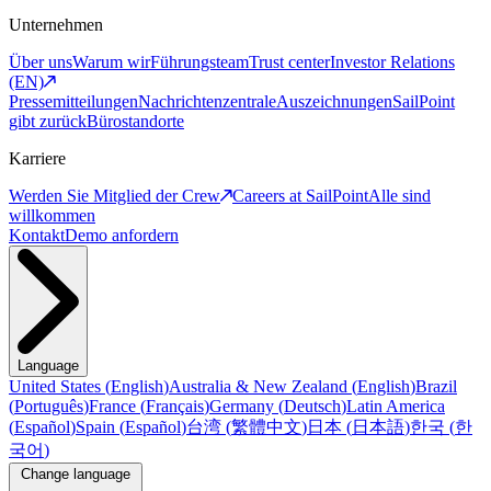
Unternehmen
Über uns
Warum wir
Führungsteam
Trust center
Investor Relations
(EN)
Pressemitteilungen
Nachrichtenzentrale
Auszeichnungen
SailPoint
gibt zurück
Bürostandorte
Karriere
Werden Sie Mitglied der Crew
Careers at SailPoint
Alle sind
willkommen
Kontakt
Demo anfordern
Language
United States
(
English
)
Australia & New Zealand
(
English
)
Brazil
(
Português
)
France
(
Français
)
Germany
(
Deutsch
)
Latin America
(
Español
)
Spain
(
Español
)
台湾
(
繁體中文
)
日本
(
日本語
)
한국
(
한
국어
)
Change language