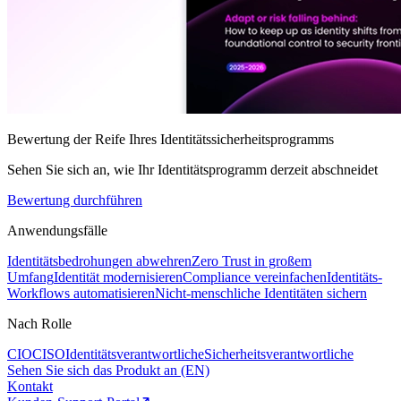
Bewertung der Reife Ihres Identitätssicherheitsprogramms
Sehen Sie sich an, wie Ihr Identitätsprogramm derzeit abschneidet
Bewertung durchführen
Anwendungsfälle
Identitätsbedrohungen abwehren
Zero Trust in großem
Umfang
Identität modernisieren
Compliance vereinfachen
Identitäts-
Workflows automatisieren
Nicht-menschliche Identitäten sichern
Nach Rolle
CIO
CISO
Identitätsverantwortliche
Sicherheitsverantwortliche
Sehen Sie sich das Produkt an (EN)
Kontakt