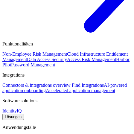
Funktionalitäten
Non-Employee Risk Management
Cloud Infrastructure Entitlement
Management
Data Access Security
Access Risk Management
Harbor
Pilot
Password Management
Integrations
Connectors & integrations overview
Find Integrations
AI-powered
application onboarding
Accelerated application management
Software solutions
IdentityIQ
Lösungen
Anwendungsfälle