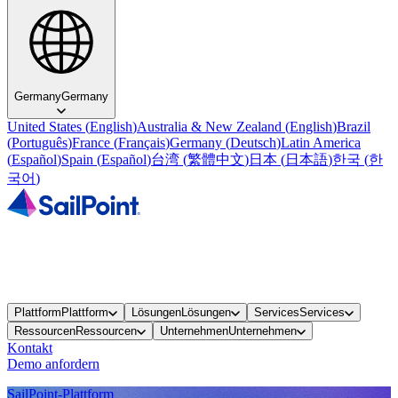
Germany
Germany
United States
(
English
)
Australia & New Zealand
(
English
)
Brazil
(
Português
)
France
(
Français
)
Germany
(
Deutsch
)
Latin America
(
Español
)
Spain
(
Español
)
台湾
(
繁體中文
)
日本
(
日本語
)
한국
(
한
국어
)
Plattform
Plattform
Lösungen
Lösungen
Services
Services
Ressourcen
Ressourcen
Unternehmen
Unternehmen
Kontakt
Demo anfordern
SailPoint-Plattform