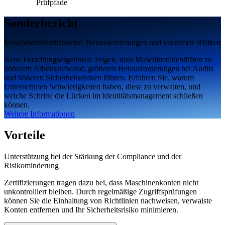
Prüfpfade
Sonderbericht
Maschinenidentitätskrise: Herausforderungen und versteckte Risiken
Neue Forschungsergebnisse zeigen, dass Maschinenidentitäten zu
höherem Arbeitsaufwand, größeren Herausforderungen bei Audits
und höheren Sicherheitsrisiken führen. Erfahren Sie, warum
Unternehmen Schwierigkeiten haben, diese zu verwalten, und
welche Schritte die Lücken im Identitätsmanagement schließen
können.
Weitere Informationen
Vorteile
Unterstützung bei der Stärkung der Compliance und der
Risikominderung
Zertifizierungen tragen dazu bei, dass Maschinenkonten nicht
unkontrolliert bleiben. Durch regelmäßige Zugriffsprüfungen
können Sie die Einhaltung von Richtlinien nachweisen, verwaiste
Konten entfernen und Ihr Sicherheitsrisiko minimieren.