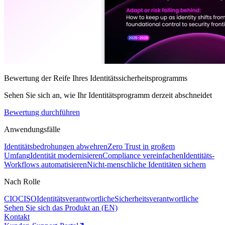
Bewertung der Reife Ihres Identitätssicherheitsprogramms
Sehen Sie sich an, wie Ihr Identitätsprogramm derzeit abschneidet
Bewertung durchführen
Anwendungsfälle
Identitätsbedrohungen abwehren
Zero Trust in großem
Umfang
Identität modernisieren
Compliance vereinfachen
Identitäts-
Workflows automatisieren
Nicht-menschliche Identitäten sichern
Nach Rolle
CIO
CISO
Identitätsverantwortliche
Sicherheitsverantwortliche
Sehen Sie sich das Produkt an (EN)
Kontakt