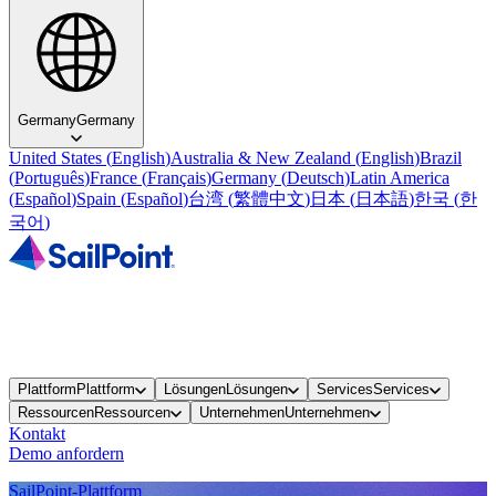
Germany
Germany
United States
(
English
)
Australia & New Zealand
(
English
)
Brazil
(
Português
)
France
(
Français
)
Germany
(
Deutsch
)
Latin America
(
Español
)
Spain
(
Español
)
台湾
(
繁體中文
)
日本
(
日本語
)
한국
(
한
국어
)
Plattform
Plattform
Lösungen
Lösungen
Services
Services
Ressourcen
Ressourcen
Unternehmen
Unternehmen
Kontakt
Demo anfordern
SailPoint-Plattform