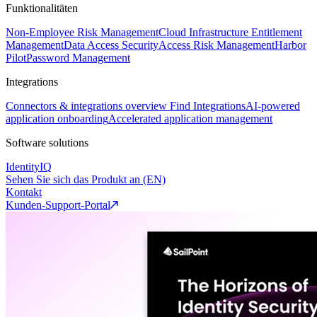
Funktionalitäten
Non-Employee Risk Management
Cloud Infrastructure Entitlement
Management
Data Access Security
Access Risk Management
Harbor
Pilot
Password Management
Integrations
Connectors & integrations overview
Find Integrations
AI-powered
application onboarding
Accelerated application management
Software solutions
IdentityIQ
Sehen Sie sich das Produkt an (EN)
Kontakt
Kunden-Support-Portal