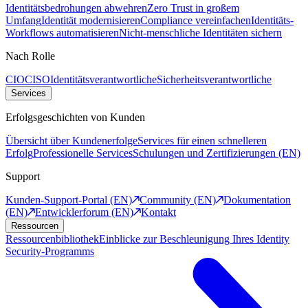
Identitätsbedrohungen abwehren
Zero Trust in großem
Umfang
Identität modernisieren
Compliance vereinfachen
Identitäts-
Workflows automatisieren
Nicht-menschliche Identitäten sichern
Nach Rolle
CIO
CISO
Identitätsverantwortliche
Sicherheitsverantwortliche
Services
Erfolgsgeschichten von Kunden
Übersicht über Kundenerfolge
Services für einen schnelleren
Erfolg
Professionelle Services
Schulungen und Zertifizierungen (EN)
Support
Kunden-Support-Portal (EN)
Community (EN)
Dokumentation
(EN)
Entwicklerforum (EN)
Kontakt
Ressourcen
Ressourcenbibliothek
Einblicke zur Beschleunigung Ihres Identity
Security-Programms