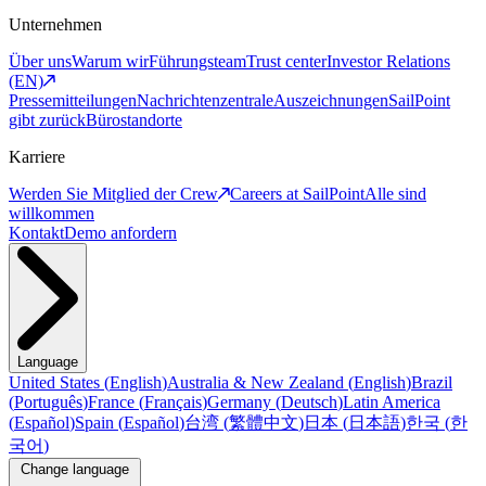
Unternehmen
Über uns
Warum wir
Führungsteam
Trust center
Investor Relations
(EN)
Pressemitteilungen
Nachrichtenzentrale
Auszeichnungen
SailPoint
gibt zurück
Bürostandorte
Karriere
Werden Sie Mitglied der Crew
Careers at SailPoint
Alle sind
willkommen
Kontakt
Demo anfordern
Language
United States
(
English
)
Australia & New Zealand
(
English
)
Brazil
(
Português
)
France
(
Français
)
Germany
(
Deutsch
)
Latin America
(
Español
)
Spain
(
Español
)
台湾
(
繁體中文
)
日本
(
日本語
)
한국
(
한
국어
)
Change language