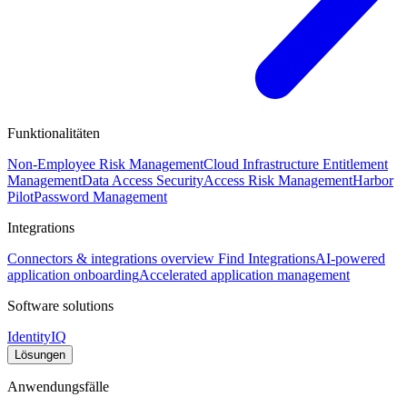
Funktionalitäten
Non-Employee Risk Management
Cloud Infrastructure Entitlement
Management
Data Access Security
Access Risk Management
Harbor
Pilot
Password Management
Integrations
Connectors & integrations overview
Find Integrations
AI-powered
application onboarding
Accelerated application management
Software solutions
IdentityIQ
Lösungen
Anwendungsfälle