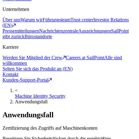
Unternehmen
Über uns
Warum wir
Führungsteam
Trust center
Investor Relations
(EN)
Pressemitteilungen
Nachrichtenzentrale
Auszeichnungen
SailPoint
gibt zurück
Bürostandorte
Karriere
Werden Sie Mitglied der Crew
Careers at SailPoint
Alle sind
willkommen
Sehen Sie sich das Produkt an (EN)
Kontakt
Kunden-Support-Portal
<
Machine Identity Security
Anwendungsfall
Anwendungsfall
Zertifizierung des Zugriffs auf Maschinenkonten
Beseitigen Sie Sicherheitslücken durch die regelmäßige