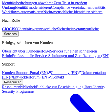
Identitätsbedrohungen abwehren
Zero Trust in großem
Umfang
Identität modernisieren
Compliance vereinfachen
Identitäts-
Workflows automatisieren
Nicht-menschliche Identitäten sichern
Nach Rolle
CIO
CISO
Identitätsverantwortliche
Sicherheitsverantwortliche
Services
Erfolgsgeschichten von Kunden
Übersicht über Kundenerfolge
Services für einen schnelleren
Erfolg
Professionelle Services
Schulungen und Zertifizierungen (EN)
Support
Kunden-Support-Portal (EN)
Community (EN)
Dokumentation
(EN)
Entwicklerforum (EN)
Kontakt
Ressourcen
Ressourcenbibliothek
Einblicke zur Beschleunigung Ihres Identity
Security-Programms