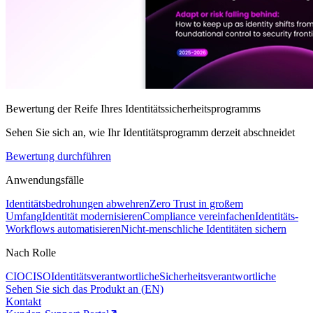
Bewertung der Reife Ihres Identitätssicherheitsprogramms
Sehen Sie sich an, wie Ihr Identitätsprogramm derzeit abschneidet
Bewertung durchführen
Anwendungsfälle
Identitätsbedrohungen abwehren
Zero Trust in großem
Umfang
Identität modernisieren
Compliance vereinfachen
Identitäts-
Workflows automatisieren
Nicht-menschliche Identitäten sichern
Nach Rolle
CIO
CISO
Identitätsverantwortliche
Sicherheitsverantwortliche
Sehen Sie sich das Produkt an (EN)
Kontakt