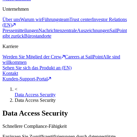
Unternehmen
Über uns
Warum wir
Führungsteam
Trust center
Investor Relations
(EN)
Pressemitteilungen
Nachrichtenzentrale
Auszeichnungen
SailPoint
gibt zurück
Bürostandorte
Karriere
Werden Sie Mitglied der Crew
Careers at SailPoint
Alle sind
willkommen
Sehen Sie sich das Produkt an (EN)
Kontakt
Kunden-Support-Portal
<
Data Access Security
Data Access Security
Data Access Security
Schnellere Compliance-Fähigkeit
Ergänzen Sie Zugriffszertifizierungen durch datengestützte