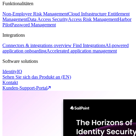
Funktionalitäten
Non-Employee Risk Management
Cloud Infrastructure Entitlement
Management
Data Access Security
Access Risk Management
Harbor
Pilot
Password Management
Integrations
Connectors & integrations overview
Find Integrations
AI-powered
application onboarding
Accelerated application management
Software solutions
IdentityIQ
Sehen Sie sich das Produkt an (EN)
Kontakt
Kunden-Support-Portal