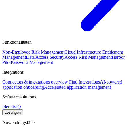
Funktionalitäten
Non-Employee Risk Management
Cloud Infrastructure Entitlement
Management
Data Access Security
Access Risk Management
Harbor
Pilot
Password Management
Integrations
Connectors & integrations overview
Find Integrations
AI-powered
application onboarding
Accelerated application management
Software solutions
IdentityIQ
Lösungen
Anwendungsfälle