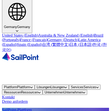
Germany
Germany
United States
(
English
)
Australia & New Zealand
(
English
)
Brazil
(
Português
)
France
(
Français
)
Germany
(
Deutsch
)
Latin America
(
Español
)
Spain
(
Español
)
台湾
(
繁體中文
)
日本
(
日本語
)
한국
(
한
국어
)
Plattform
Plattform
Lösungen
Lösungen
Services
Services
Ressourcen
Ressourcen
Unternehmen
Unternehmen
Kontakt
Demo anfordern
SailPoint-Plattform