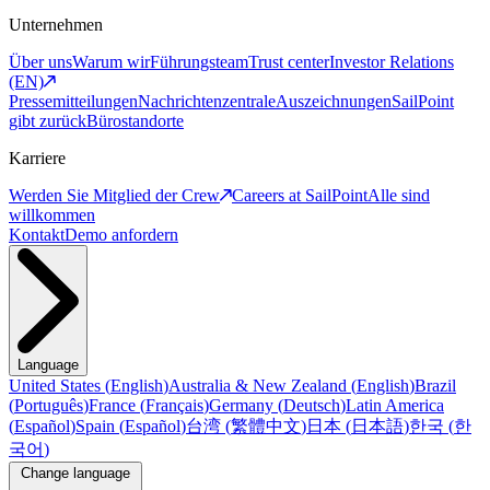
Unternehmen
Über uns
Warum wir
Führungsteam
Trust center
Investor Relations
(EN)
Pressemitteilungen
Nachrichtenzentrale
Auszeichnungen
SailPoint
gibt zurück
Bürostandorte
Karriere
Werden Sie Mitglied der Crew
Careers at SailPoint
Alle sind
willkommen
Kontakt
Demo anfordern
Language
United States
(
English
)
Australia & New Zealand
(
English
)
Brazil
(
Português
)
France
(
Français
)
Germany
(
Deutsch
)
Latin America
(
Español
)
Spain
(
Español
)
台湾
(
繁體中文
)
日本
(
日本語
)
한국
(
한
국어
)
Change language