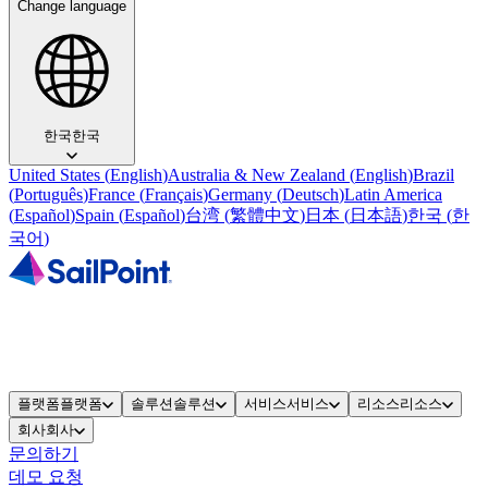
Change language
한국
한국
United States
(
English
)
Australia & New Zealand
(
English
)
Brazil
(
Português
)
France
(
Français
)
Germany
(
Deutsch
)
Latin America
(
Español
)
Spain
(
Español
)
台湾
(
繁體中文
)
日本
(
日本語
)
한국
(
한
국어
)
플랫폼
플랫폼
솔루션
솔루션
서비스
서비스
리소스
리소스
회사
회사
문의하기
데모 요청