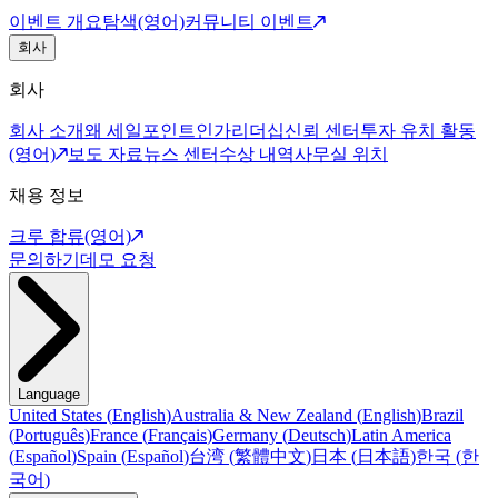
이벤트 개요
탐색(영어)
커뮤니티 이벤트
회사
회사
회사 소개
왜 세일포인트인가
리더십
신뢰 센터
투자 유치 활동
(영어)
보도 자료
뉴스 센터
수상 내역
사무실 위치
채용 정보
크루 합류(영어)
문의하기
데모 요청
Language
United States
(
English
)
Australia & New Zealand
(
English
)
Brazil
(
Português
)
France
(
Français
)
Germany
(
Deutsch
)
Latin America
(
Español
)
Spain
(
Español
)
台湾
(
繁體中文
)
日本
(
日本語
)
한국
(
한
국어
)