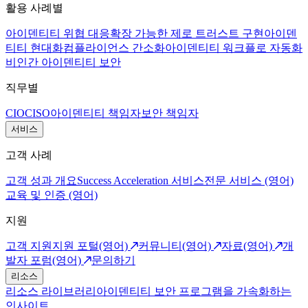
활용 사례별
아이덴티티 위협 대응
확장 가능한 제로 트러스트 구현
아이덴
티티 현대화
컴플라이언스 간소화
아이덴티티 워크플로 자동화
비인간 아이덴티티 보안
직무별
CIO
CISO
아이덴티티 책임자
보안 책임자
서비스
고객 사례
고객 성과 개요
Success Acceleration 서비스
전문 서비스 (영어)
교육 및 인증 (영어)
지원
고객 지원
지원 포털(영어)
커뮤니티(영어)
자료(영어)
개
발자 포럼(영어)
문의하기
리소스
리소스 라이브러리
아이덴티티 보안 프로그램을 가속화하는
인사이트