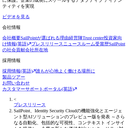
に保護。企業の成長にスケールするアダプティブ アイデン
ティティを実現
ビデオを見る
会社情報
会社概要
SailPointが選ばれる理由
経営陣
Trust center
投資家向
け情報(英語)
プレスリリース
ニュースルーム
受賞歴
SailPoint
の社会貢献
会社所在地
採用情報
採用情報(英語)
誰もが心地よく働ける場所に
製品ツアー
お問い合わせ
カスタマーサポートポータル(英語)
<
プレスリリース
SailPoint、Identity Security Cloudの機能強化とエージェ
ント型AIソリューションのプレビュー版を発表 ～さら
なる自動化、包括的な可視性、コンテキスト インサイ