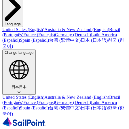
Language
United States
(
English
)
Australia & New Zealand
(
English
)
Brazil
(
Português
)
France
(
Français
)
Germany
(
Deutsch
)
Latin America
(
Español
)
Spain
(
Español
)
台湾
(
繁體中文
)
日本
(
日本語
)
한국
(
한
국어
)
Change language
日本
日本
United States
(
English
)
Australia & New Zealand
(
English
)
Brazil
(
Português
)
France
(
Français
)
Germany
(
Deutsch
)
Latin America
(
Español
)
Spain
(
Español
)
台湾
(
繁體中文
)
日本
(
日本語
)
한국
(
한
국어
)