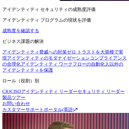
アイデンティティ セキュリティの成熟度評価
アイデンティティ プログラムの現状を評価
成熟度を確認する
ビジネス課題の解決
アイデンティティ脅威への対策
ゼロ トラストを大規模で実
現
アイデンティティのモダナイゼーション
コンプライアンス
の合理化
アイデンティティ ワークフローの自動化
人以外の
アイデンティティを保護
ロール（役割）別
CIO
CISO
アイデンティティ リーダー
セキュリティ リーダー
製品ツアー
お問い合わせ
カスタマーサポートポータル(英語)