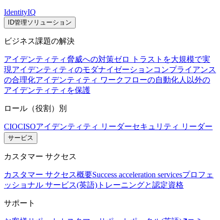
IdentityIQ
ID管理ソリューション
ビジネス課題の解決
アイデンティティ脅威への対策
ゼロ トラストを大規模で実
現
アイデンティティのモダナイゼーション
コンプライアンス
の合理化
アイデンティティ ワークフローの自動化
人以外の
アイデンティティを保護
ロール（役割）別
CIO
CISO
アイデンティティ リーダー
セキュリティ リーダー
サービス
カスタマー サクセス
カスタマー サクセス概要
Success acceleration services
プロフェ
ッショナル サービス(英語)
トレーニングと認定資格
サポート