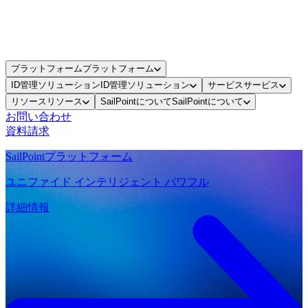
プラットフォーム
プラットフォーム
ID管理ソリューション
ID管理ソリューション
サービス
サービス
リソース
リソース
SailPointについて
SailPointについて
お問い合わせ
資料請求
SailPointプラットフォーム
ユニファイド インテリジェント パワフル
詳細情報