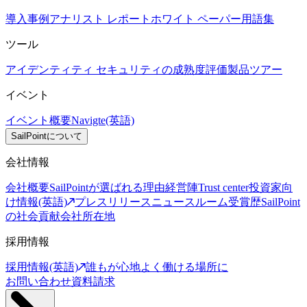
導入事例
アナリスト レポート
ホワイト ペーパー
用語集
ツール
アイデンティティ セキュリティの成熟度評価
製品ツアー
イベント
イベント概要
Navigte(英語)
SailPointについて
会社情報
会社概要
SailPointが選ばれる理由
経営陣
Trust center
投資家向
け情報(英語)
プレスリリース
ニュースルーム
受賞歴
SailPoint
の社会貢献
会社所在地
採用情報
採用情報(英語)
誰もが心地よく働ける場所に
お問い合わせ
資料請求