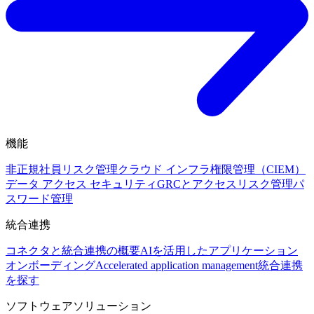
機能
非正規社員リスク管理
クラウド インフラ権限管理（CIEM）
データ アクセス セキュリティ
GRCとアクセスリスク管理
パ
スワード管理
統合連携
コネクタと統合連携の概要
AIを活用したアプリケーション
オンボーディング
Accelerated application management
統合連携
を探す
ソフトウェアソリューション