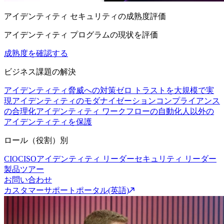
アイデンティティ セキュリティの成熟度評価
アイデンティティ プログラムの現状を評価
成熟度を確認する
ビジネス課題の解決
アイデンティティ脅威への対策
ゼロ トラストを大規模で実
現
アイデンティティのモダナイゼーション
コンプライアンス
の合理化
アイデンティティ ワークフローの自動化
人以外の
アイデンティティを保護
ロール（役割）別
CIO
CISO
アイデンティティ リーダー
セキュリティ リーダー
製品ツアー
お問い合わせ
カスタマーサポートポータル(英語)