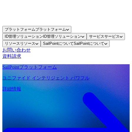
プラットフォーム
プラットフォーム
ID管理ソリューション
ID管理ソリューション
サービス
サービス
リソース
リソース
SailPointについて
SailPointについて
お問い合わせ
資料請求
SailPointプラットフォーム
ユニファイド インテリジェント パワフル
詳細情報