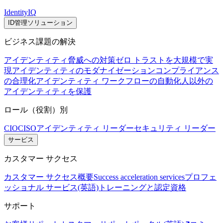
IdentityIQ
ID管理ソリューション
ビジネス課題の解決
アイデンティティ脅威への対策
ゼロ トラストを大規模で実
現
アイデンティティのモダナイゼーション
コンプライアンス
の合理化
アイデンティティ ワークフローの自動化
人以外の
アイデンティティを保護
ロール（役割）別
CIO
CISO
アイデンティティ リーダー
セキュリティ リーダー
サービス
カスタマー サクセス
カスタマー サクセス概要
Success acceleration services
プロフェ
ッショナル サービス(英語)
トレーニングと認定資格
サポート