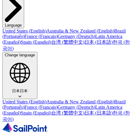
Language
United States
(
English
)
Australia & New Zealand
(
English
)
Brazil
(
Português
)
France
(
Français
)
Germany
(
Deutsch
)
Latin America
(
Español
)
Spain
(
Español
)
台湾
(
繁體中文
)
日本
(
日本語
)
한국
(
한
국어
)
Change language
日本
日本
United States
(
English
)
Australia & New Zealand
(
English
)
Brazil
(
Português
)
France
(
Français
)
Germany
(
Deutsch
)
Latin America
(
Español
)
Spain
(
Español
)
台湾
(
繁體中文
)
日本
(
日本語
)
한국
(
한
국어
)