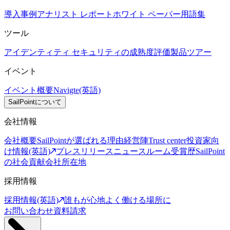
導入事例
アナリスト レポート
ホワイト ペーパー
用語集
ツール
アイデンティティ セキュリティの成熟度評価
製品ツアー
イベント
イベント概要
Navigte(英語)
SailPointについて
会社情報
会社概要
SailPointが選ばれる理由
経営陣
Trust center
投資家向
け情報(英語)
プレスリリース
ニュースルーム
受賞歴
SailPoint
の社会貢献
会社所在地
採用情報
採用情報(英語)
誰もが心地よく働ける場所に
お問い合わせ
資料請求