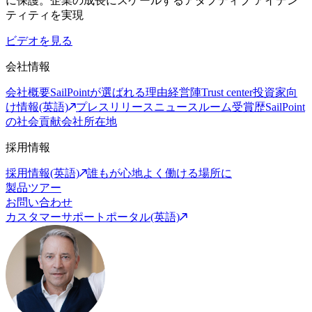
に保護。企業の成長にスケールするアダプティブ アイデン
ティティを実現
ビデオを見る
会社情報
会社概要
SailPointが選ばれる理由
経営陣
Trust center
投資家向
け情報(英語)
プレスリリース
ニュースルーム
受賞歴
SailPoint
の社会貢献
会社所在地
採用情報
採用情報(英語)
誰もが心地よく働ける場所に
製品ツアー
お問い合わせ
カスタマーサポートポータル(英語)