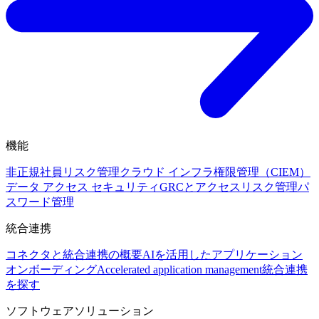
機能
非正規社員リスク管理
クラウド インフラ権限管理（CIEM）
データ アクセス セキュリティ
GRCとアクセスリスク管理
パ
スワード管理
統合連携
コネクタと統合連携の概要
AIを活用したアプリケーション
オンボーディング
Accelerated application management
統合連携
を探す
ソフトウェアソリューション