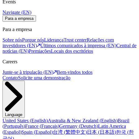
Events
Navigate (EN)
Para a empresa
Para a empresa
Sobre nós
Porque nós
Liderança
Trust center
Relações com
investidores (EN)
Últimos comunicados à imprensa (EN)
Central de
notícias (EN)
Premiações
Locais dos escritórios
Careers
Junte-se à tripulação (EN)
Bem-vindos todos
Contato
Solicite uma demonstração
Language
United States
(
English
)
Australia & New Zealand
(
English
)
Brazil
(
Português
)
France
(
Français
)
Germany
(
Deutsch
)
Latin America
(
Español
)
Spain
(
Español
)
台湾
(
繁體中文
)
日本
(
日本語
)
한국
(
한
국어
)