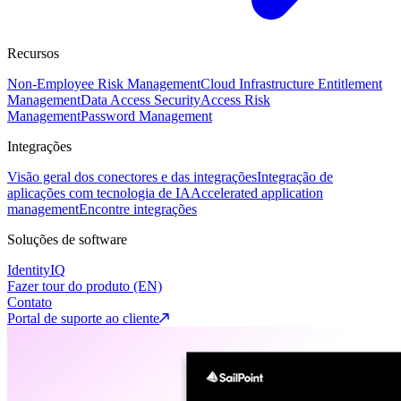
Recursos
Non-Employee Risk Management
Cloud Infrastructure Entitlement
Management
Data Access Security
Access Risk
Management
Password Management
Integrações
Visão geral dos conectores e das integrações
Integração de
aplicações com tecnologia de IA
Accelerated application
management
Encontre integrações
Soluções de software
IdentityIQ
Fazer tour do produto (EN)
Contato
Portal de suporte ao cliente