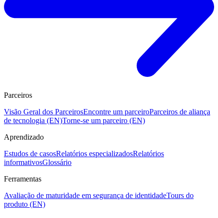
Parceiros
Visão Geral dos Parceiros
Encontre um parceiro
Parceiros de aliança
de tecnologia (EN)
Torne-se um parceiro (EN)
Aprendizado
Estudos de casos
Relatórios especializados
Relatórios
informativos
Glossário
Ferramentas
Avaliação de maturidade em segurança de identidade
Tours do
produto (EN)