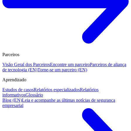
Parceiros
Visão Geral dos Parceiros
Encontre um parceiro
Parceiros de aliança
de tecnologia (EN)
Torne-se um parceiro (EN)
Aprendizado
Estudos de casos
Relatórios especializados
Relatórios
informativos
Glossário
Blog (EN)
Leia e acompanhe as últimas notícias de segurança
empresarial