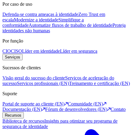
Por caso de uso
Defenda-se contra ameaças à identidade
Zero Trust em
escala
Modernize a identidade
Simplifique a
conformidade
Automatize fluxos de trabalho de identidade
Proteja
identidades não humanas
Por função
CIO
CISO
Líder em identidade
Líder em segurança
Serviços
Sucessos de clientes
Visão geral do sucesso do cliente
Serviços de aceleração do
sucesso
Serviços profissionais (EN)
Treinamento e certificação (EN)
Suporte
Portal de suporte ao cliente (EN)
Comunidade (EN)
Documentação (EN)
Fórum de desenvolvedores (EN)
Contato
Recursos
Biblioteca de recursos
Insights para otimizar seu programa de
segurança de identidade