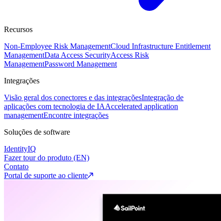
Recursos
Non-Employee Risk Management
Cloud Infrastructure Entitlement
Management
Data Access Security
Access Risk
Management
Password Management
Integrações
Visão geral dos conectores e das integrações
Integração de
aplicações com tecnologia de IA
Accelerated application
management
Encontre integrações
Soluções de software
IdentityIQ
Fazer tour do produto (EN)
Contato
Portal de suporte ao cliente