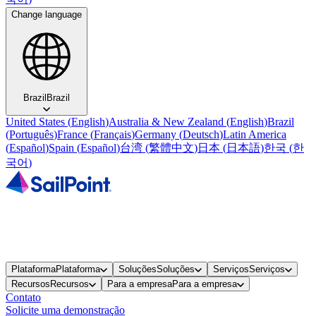
Change language
Brazil
Brazil
United States
(
English
)
Australia & New Zealand
(
English
)
Brazil
(
Português
)
France
(
Français
)
Germany
(
Deutsch
)
Latin America
(
Español
)
Spain
(
Español
)
台湾
(
繁體中文
)
日本
(
日本語
)
한국
(
한
국어
)
Plataforma
Plataforma
Soluções
Soluções
Serviços
Serviços
Recursos
Recursos
Para a empresa
Para a empresa
Contato
Solicite uma demonstração