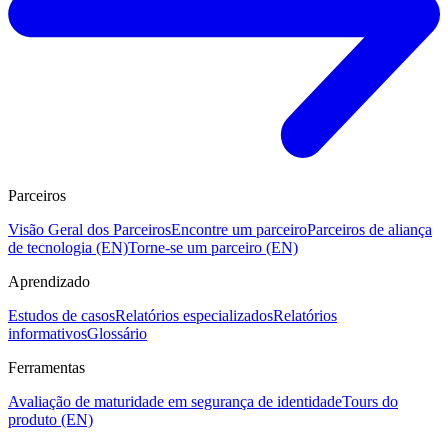
Parceiros
Visão Geral dos Parceiros
Encontre um parceiro
Parceiros de aliança
de tecnologia (EN)
Torne-se um parceiro (EN)
Aprendizado
Estudos de casos
Relatórios especializados
Relatórios
informativos
Glossário
Ferramentas
Avaliação de maturidade em segurança de identidade
Tours do
produto (EN)