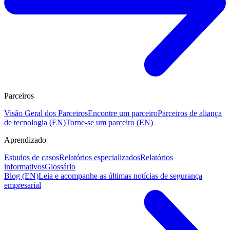
Parceiros
Visão Geral dos Parceiros
Encontre um parceiro
Parceiros de aliança
de tecnologia (EN)
Torne-se um parceiro (EN)
Aprendizado
Estudos de casos
Relatórios especializados
Relatórios
informativos
Glossário
Blog (EN)
Leia e acompanhe as últimas notícias de segurança
empresarial