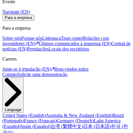
Events
Navigate (EN)
Para a empresa
Para a empresa
Sobre nós
Porque nós
Liderança
Trust center
Relações com
investidores (EN)
Últimos comunicados à imprensa (EN)
Central de
notícias (EN)
Premiações
Locais dos escritórios
Careers
Junte-se à tripulação (EN)
Bem-vindos todos
Contato
Solicite uma demonstração
Language
United States
(
English
)
Australia & New Zealand
(
English
)
Brazil
(
Português
)
France
(
Français
)
Germany
(
Deutsch
)
Latin America
(
Español
)
Spain
(
Español
)
台湾
(
繁體中文
)
日本
(
日本語
)
한국
(
한
국어
)