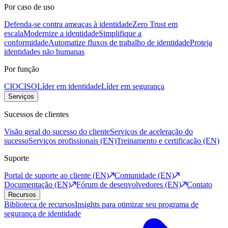
Por caso de uso
Defenda-se contra ameaças à identidade
Zero Trust em
escala
Modernize a identidade
Simplifique a
conformidade
Automatize fluxos de trabalho de identidade
Proteja
identidades não humanas
Por função
CIO
CISO
Líder em identidade
Líder em segurança
Serviços
Sucessos de clientes
Visão geral do sucesso do cliente
Serviços de aceleração do
sucesso
Serviços profissionais (EN)
Treinamento e certificação (EN)
Suporte
Portal de suporte ao cliente (EN)
Comunidade (EN)
Documentação (EN)
Fórum de desenvolvedores (EN)
Contato
Recursos
Biblioteca de recursos
Insights para otimizar seu programa de
segurança de identidade