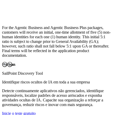
Add-ons disponíveis
Accelerated Application Management
Password Management
Non-Employee Risk Management
For the Agentic Business and Agentic Business Plus packages,
Access Risk Management
customers will receive an initial, one-time allotment of five (5) non-
human identities for each one (1) human identity. This initial 5:1
ratio is subject to change prior to General Availability (GA);
however, such ratio shall not fall below 5:1 upon GA or thereafter.
Final terms will be reflected in the application product
documentation.
Previous
Next
SailPoint Discovery Tool
Identifique riscos ocultos de IA em toda a sua empresa
Detecte continuamente aplicativos não gerenciados, identifique
responsáveis, localize padrões de acesso arriscados e exponha
atividades ocultas de IA. Capacite sua organização a reforçar a
governança, reduzir riscos e inovar com mais segurança.
Inicie o teste gratuito