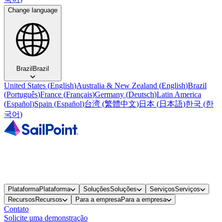
Change language
Brazil
Brazil
United States
(
English
)
Australia & New Zealand
(
English
)
Brazil
(
Português
)
France
(
Français
)
Germany
(
Deutsch
)
Latin America
(
Español
)
Spain
(
Español
)
台湾
(
繁體中文
)
日本
(
日本語
)
한국
(
한
국어
)
Plataforma
Plataforma
Soluções
Soluções
Serviços
Serviços
Recursos
Recursos
Para a empresa
Para a empresa
Contato
Solicite uma demonstração