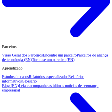
Parceiros
Visão Geral dos Parceiros
Encontre um parceiro
Parceiros de aliança
de tecnologia (EN)
Torne-se um parceiro (EN)
Aprendizado
Estudos de casos
Relatórios especializados
Relatórios
informativos
Glossário
Blog (EN)
Leia e acompanhe as últimas notícias de segurança
empresarial