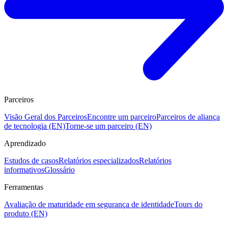
Parceiros
Visão Geral dos Parceiros
Encontre um parceiro
Parceiros de aliança
de tecnologia (EN)
Torne-se um parceiro (EN)
Aprendizado
Estudos de casos
Relatórios especializados
Relatórios
informativos
Glossário
Ferramentas
Avaliação de maturidade em segurança de identidade
Tours do
produto (EN)