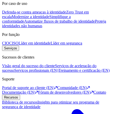
Por caso de uso
Defenda-se contra ameaças à identidade
Zero Trust em
escala
Modernize a identidade
Simplifique a
conformidade
Automatize fluxos de trabalho de identidade
Proteja
identidades não humanas
Por função
CIO
CISO
Líder em identidade
Líder em segurança
Serviços
Sucessos de clientes
Visão geral do sucesso do cliente
Serviços de aceleração do
sucesso
Serviços profissionais (EN)
Treinamento e certificação (EN)
Suporte
Portal de suporte ao cliente (EN)
Comunidade (EN)
Documentação (EN)
Fórum de desenvolvedores (EN)
Contato
Recursos
Biblioteca de recursos
Insights para otimizar seu programa de
segurança de identidade