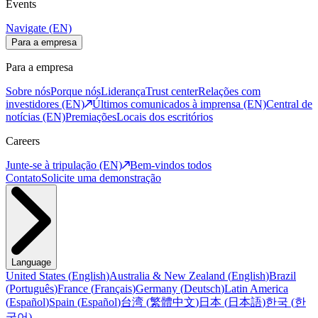
Events
Navigate (EN)
Para a empresa
Para a empresa
Sobre nós
Porque nós
Liderança
Trust center
Relações com
investidores (EN)
Últimos comunicados à imprensa (EN)
Central de
notícias (EN)
Premiações
Locais dos escritórios
Careers
Junte-se à tripulação (EN)
Bem-vindos todos
Contato
Solicite uma demonstração
Language
United States
(
English
)
Australia & New Zealand
(
English
)
Brazil
(
Português
)
France
(
Français
)
Germany
(
Deutsch
)
Latin America
(
Español
)
Spain
(
Español
)
台湾
(
繁體中文
)
日本
(
日本語
)
한국
(
한
국어
)