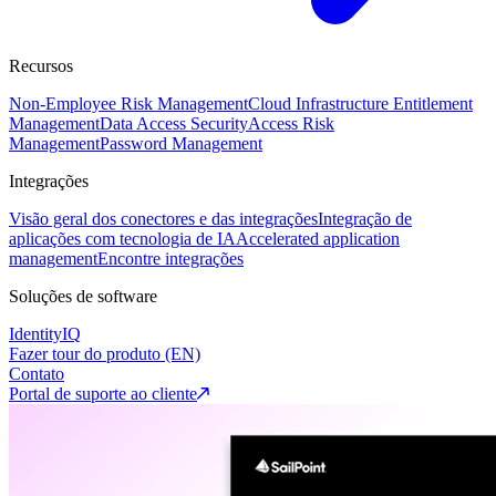
Recursos
Non-Employee Risk Management
Cloud Infrastructure Entitlement
Management
Data Access Security
Access Risk
Management
Password Management
Integrações
Visão geral dos conectores e das integrações
Integração de
aplicações com tecnologia de IA
Accelerated application
management
Encontre integrações
Soluções de software
IdentityIQ
Fazer tour do produto (EN)
Contato
Portal de suporte ao cliente