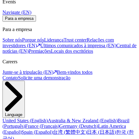
Events
Navigate (EN)
Para a empresa
Para a empresa
Sobre nós
Porque nós
Liderança
Trust center
Relações com
investidores (EN)
Últimos comunicados à imprensa (EN)
Central de
notícias (EN)
Premiações
Locais dos escritórios
Careers
Junte-se à tripulação (EN)
Bem-vindos todos
Contato
Solicite uma demonstração
Language
United States
(
English
)
Australia & New Zealand
(
English
)
Brazil
(
Português
)
France
(
Français
)
Germany
(
Deutsch
)
Latin America
(
Español
)
Spain
(
Español
)
台湾
(
繁體中文
)
日本
(
日本語
)
한국
(
한
국어
)