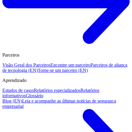
Parceiros
Visão Geral dos Parceiros
Encontre um parceiro
Parceiros de aliança
de tecnologia (EN)
Torne-se um parceiro (EN)
Aprendizado
Estudos de casos
Relatórios especializados
Relatórios
informativos
Glossário
Blog (EN)
Leia e acompanhe as últimas notícias de segurança
empresarial