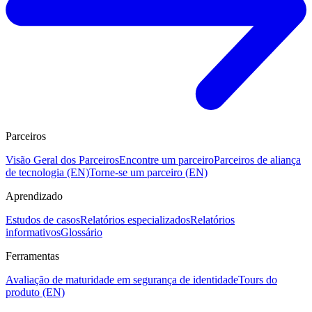
Parceiros
Visão Geral dos Parceiros
Encontre um parceiro
Parceiros de aliança
de tecnologia (EN)
Torne-se um parceiro (EN)
Aprendizado
Estudos de casos
Relatórios especializados
Relatórios
informativos
Glossário
Ferramentas
Avaliação de maturidade em segurança de identidade
Tours do
produto (EN)