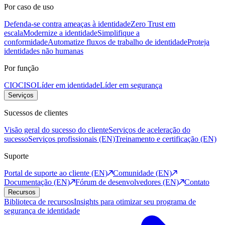
Por caso de uso
Defenda-se contra ameaças à identidade
Zero Trust em
escala
Modernize a identidade
Simplifique a
conformidade
Automatize fluxos de trabalho de identidade
Proteja
identidades não humanas
Por função
CIO
CISO
Líder em identidade
Líder em segurança
Serviços
Sucessos de clientes
Visão geral do sucesso do cliente
Serviços de aceleração do
sucesso
Serviços profissionais (EN)
Treinamento e certificação (EN)
Suporte
Portal de suporte ao cliente (EN)
Comunidade (EN)
Documentação (EN)
Fórum de desenvolvedores (EN)
Contato
Recursos
Biblioteca de recursos
Insights para otimizar seu programa de
segurança de identidade