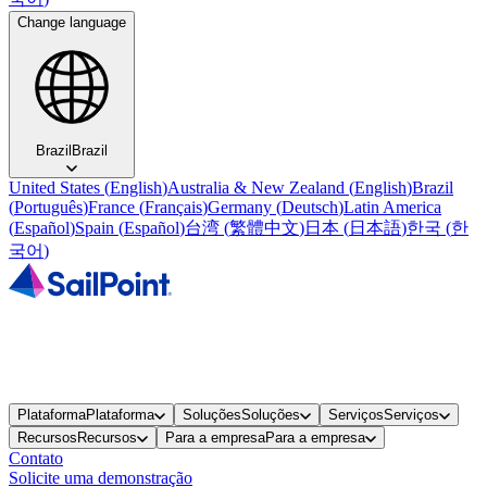
Change language
Brazil
Brazil
United States
(
English
)
Australia & New Zealand
(
English
)
Brazil
(
Português
)
France
(
Français
)
Germany
(
Deutsch
)
Latin America
(
Español
)
Spain
(
Español
)
台湾
(
繁體中文
)
日本
(
日本語
)
한국
(
한
국어
)
Plataforma
Plataforma
Soluções
Soluções
Serviços
Serviços
Recursos
Recursos
Para a empresa
Para a empresa
Contato
Solicite uma demonstração