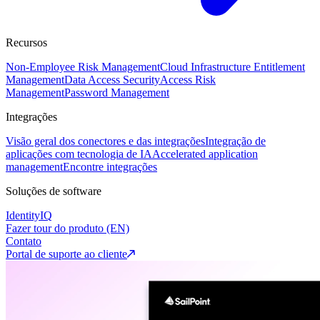
Recursos
Non-Employee Risk Management
Cloud Infrastructure Entitlement
Management
Data Access Security
Access Risk
Management
Password Management
Integrações
Visão geral dos conectores e das integrações
Integração de
aplicações com tecnologia de IA
Accelerated application
management
Encontre integrações
Soluções de software
IdentityIQ
Fazer tour do produto (EN)
Contato
Portal de suporte ao cliente