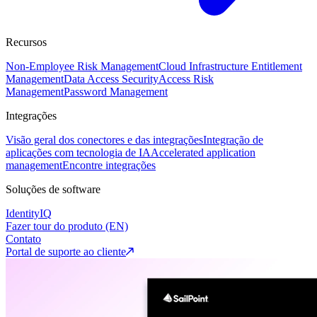
Recursos
Non-Employee Risk Management
Cloud Infrastructure Entitlement
Management
Data Access Security
Access Risk
Management
Password Management
Integrações
Visão geral dos conectores e das integrações
Integração de
aplicações com tecnologia de IA
Accelerated application
management
Encontre integrações
Soluções de software
IdentityIQ
Fazer tour do produto (EN)
Contato
Portal de suporte ao cliente