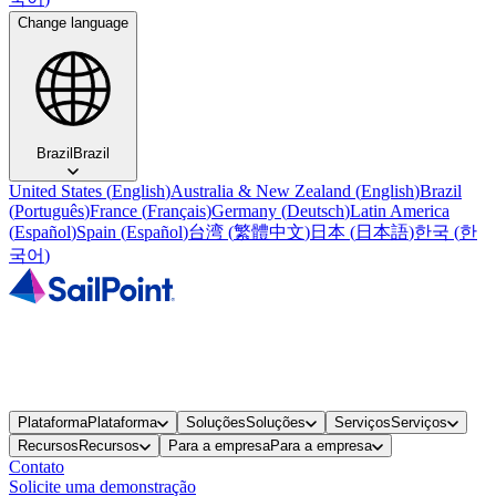
Change language
Brazil
Brazil
United States
(
English
)
Australia & New Zealand
(
English
)
Brazil
(
Português
)
France
(
Français
)
Germany
(
Deutsch
)
Latin America
(
Español
)
Spain
(
Español
)
台湾
(
繁體中文
)
日本
(
日本語
)
한국
(
한
국어
)
Plataforma
Plataforma
Soluções
Soluções
Serviços
Serviços
Recursos
Recursos
Para a empresa
Para a empresa
Contato
Solicite uma demonstração