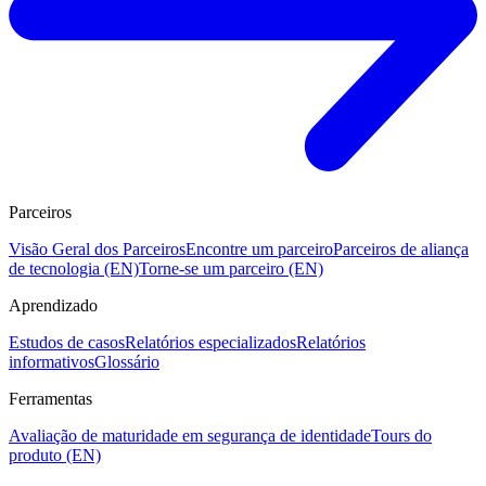
Parceiros
Visão Geral dos Parceiros
Encontre um parceiro
Parceiros de aliança
de tecnologia (EN)
Torne-se um parceiro (EN)
Aprendizado
Estudos de casos
Relatórios especializados
Relatórios
informativos
Glossário
Ferramentas
Avaliação de maturidade em segurança de identidade
Tours do
produto (EN)