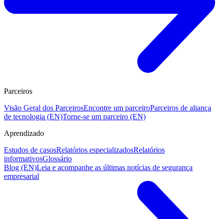
Parceiros
Visão Geral dos Parceiros
Encontre um parceiro
Parceiros de aliança
de tecnologia (EN)
Torne-se um parceiro (EN)
Aprendizado
Estudos de casos
Relatórios especializados
Relatórios
informativos
Glossário
Blog (EN)
Leia e acompanhe as últimas notícias de segurança
empresarial