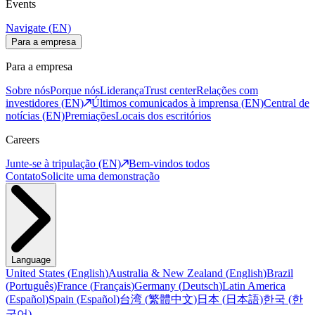
Events
Navigate (EN)
Para a empresa
Para a empresa
Sobre nós
Porque nós
Liderança
Trust center
Relações com
investidores (EN)
Últimos comunicados à imprensa (EN)
Central de
notícias (EN)
Premiações
Locais dos escritórios
Careers
Junte-se à tripulação (EN)
Bem-vindos todos
Contato
Solicite uma demonstração
Language
United States
(
English
)
Australia & New Zealand
(
English
)
Brazil
(
Português
)
France
(
Français
)
Germany
(
Deutsch
)
Latin America
(
Español
)
Spain
(
Español
)
台湾
(
繁體中文
)
日本
(
日本語
)
한국
(
한
국어
)