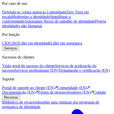
Por caso de uso
Defenda-se contra ameaças à identidade
Zero Trust em
escala
Modernize a identidade
Simplifique a
conformidade
Automatize fluxos de trabalho de identidade
Proteja
identidades não humanas
Por função
CIO
CISO
Líder em identidade
Líder em segurança
Serviços
Sucessos de clientes
Visão geral do sucesso do cliente
Serviços de aceleração do
sucesso
Serviços profissionais (EN)
Treinamento e certificação (EN)
Suporte
Portal de suporte ao cliente (EN)
Comunidade (EN)
Documentação (EN)
Fórum de desenvolvedores (EN)
Contato
Recursos
Biblioteca de recursos
Insights para otimizar seu programa de
segurança de identidade