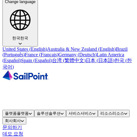
Change language
한국
한국
United States
(
English
)
Australia & New Zealand
(
English
)
Brazil
(
Português
)
France
(
Français
)
Germany
(
Deutsch
)
Latin America
(
Español
)
Spain
(
Español
)
台湾
(
繁體中文
)
日本
(
日本語
)
한국
(
한
국어
)
플랫폼
플랫폼
솔루션
솔루션
서비스
서비스
리소스
리소스
회사
회사
문의하기
데모 요청