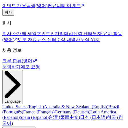
이벤트 개요
탐색(영어)
커뮤니티 이벤트
회사
회사
회사 소개
왜 세일포인트인가
리더십
신뢰 센터
투자 유치 활동
(영어)
보도 자료
뉴스 센터
수상 내역
사무실 위치
채용 정보
크루 합류(영어)
문의하기
데모 요청
Language
United States
(
English
)
Australia & New Zealand
(
English
)
Brazil
(
Português
)
France
(
Français
)
Germany
(
Deutsch
)
Latin America
(
Español
)
Spain
(
Español
)
台湾
(
繁體中文
)
日本
(
日本語
)
한국
(
한
국어
)