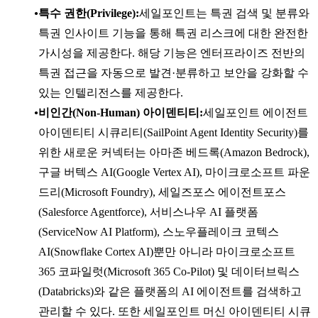
특수 권한(Privilege):
세일포인트는 특권 검색 및 분류와
특권 인사이트 기능을 통해 특권 리스크에 대한 완전한
가시성을 제공한다. 해당 기능은 엔터프라이즈 전반의
특권 접근을 자동으로 발견·분류하고 보안을 강화할 수
있는 인텔리전스를 제공한다.
비인간(Non-Human) 아이덴티티:
세일포인트 에이전트
아이덴티티 시큐리티(SailPoint Agent Identity Security)를
위한 새로운 커넥터는 아마존 베드록(Amazon Bedrock),
구글 버텍스 AI(Google Vertex AI), 마이크로소프트 파운
드리(Microsoft Foundry), 세일즈포스 에이전트포스
(Salesforce Agentforce), 서비스나우 AI 플랫폼
(ServiceNow AI Platform), 스노우플레이크 코텍스
AI(Snowflake Cortex AI)뿐만 아니라 마이크로소프트
365 코파일럿(Microsoft 365 Co-Pilot) 및 데이터브릭스
(Databricks)와 같은 플랫폼의 AI 에이전트를 검색하고
관리할 수 있다. 또한 세일포인트 머신 아이덴티티 시큐