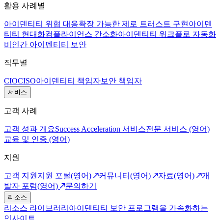
활용 사례별
아이덴티티 위협 대응
확장 가능한 제로 트러스트 구현
아이덴
티티 현대화
컴플라이언스 간소화
아이덴티티 워크플로 자동화
비인간 아이덴티티 보안
직무별
CIO
CISO
아이덴티티 책임자
보안 책임자
서비스
고객 사례
고객 성과 개요
Success Acceleration 서비스
전문 서비스 (영어)
교육 및 인증 (영어)
지원
고객 지원
지원 포털(영어)
커뮤니티(영어)
자료(영어)
개
발자 포럼(영어)
문의하기
리소스
리소스 라이브러리
아이덴티티 보안 프로그램을 가속화하는
인사이트