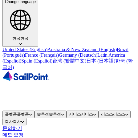
Change language
한국
한국
United States
(
English
)
Australia & New Zealand
(
English
)
Brazil
(
Português
)
France
(
Français
)
Germany
(
Deutsch
)
Latin America
(
Español
)
Spain
(
Español
)
台湾
(
繁體中文
)
日本
(
日本語
)
한국
(
한
국어
)
플랫폼
플랫폼
솔루션
솔루션
서비스
서비스
리소스
리소스
회사
회사
문의하기
데모 요청