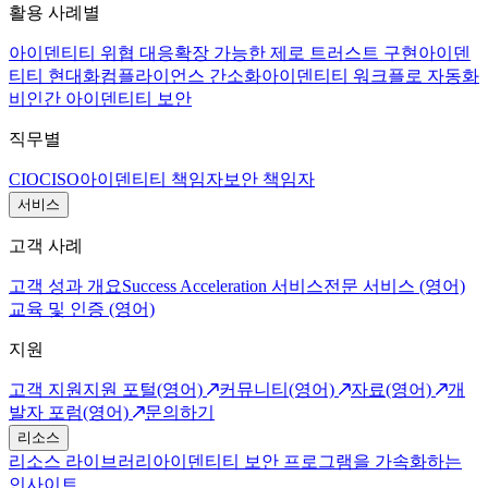
활용 사례별
아이덴티티 위협 대응
확장 가능한 제로 트러스트 구현
아이덴
티티 현대화
컴플라이언스 간소화
아이덴티티 워크플로 자동화
비인간 아이덴티티 보안
직무별
CIO
CISO
아이덴티티 책임자
보안 책임자
서비스
고객 사례
고객 성과 개요
Success Acceleration 서비스
전문 서비스 (영어)
교육 및 인증 (영어)
지원
고객 지원
지원 포털(영어)
커뮤니티(영어)
자료(영어)
개
발자 포럼(영어)
문의하기
리소스
리소스 라이브러리
아이덴티티 보안 프로그램을 가속화하는
인사이트