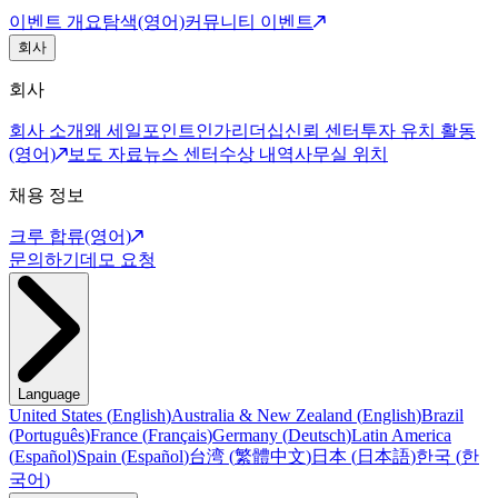
이벤트 개요
탐색(영어)
커뮤니티 이벤트
회사
회사
회사 소개
왜 세일포인트인가
리더십
신뢰 센터
투자 유치 활동
(영어)
보도 자료
뉴스 센터
수상 내역
사무실 위치
채용 정보
크루 합류(영어)
문의하기
데모 요청
Language
United States
(
English
)
Australia & New Zealand
(
English
)
Brazil
(
Português
)
France
(
Français
)
Germany
(
Deutsch
)
Latin America
(
Español
)
Spain
(
Español
)
台湾
(
繁體中文
)
日本
(
日本語
)
한국
(
한
국어
)