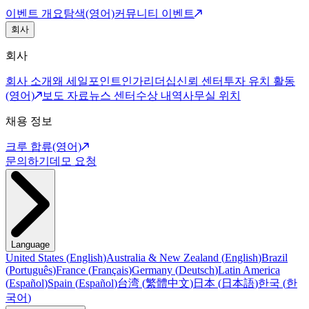
이벤트 개요
탐색(영어)
커뮤니티 이벤트
회사
회사
회사 소개
왜 세일포인트인가
리더십
신뢰 센터
투자 유치 활동
(영어)
보도 자료
뉴스 센터
수상 내역
사무실 위치
채용 정보
크루 합류(영어)
문의하기
데모 요청
Language
United States
(
English
)
Australia & New Zealand
(
English
)
Brazil
(
Português
)
France
(
Français
)
Germany
(
Deutsch
)
Latin America
(
Español
)
Spain
(
Español
)
台湾
(
繁體中文
)
日本
(
日本語
)
한국
(
한
국어
)