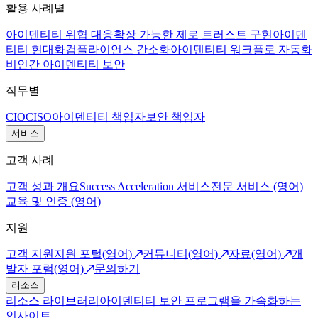
활용 사례별
아이덴티티 위협 대응
확장 가능한 제로 트러스트 구현
아이덴
티티 현대화
컴플라이언스 간소화
아이덴티티 워크플로 자동화
비인간 아이덴티티 보안
직무별
CIO
CISO
아이덴티티 책임자
보안 책임자
서비스
고객 사례
고객 성과 개요
Success Acceleration 서비스
전문 서비스 (영어)
교육 및 인증 (영어)
지원
고객 지원
지원 포털(영어)
커뮤니티(영어)
자료(영어)
개
발자 포럼(영어)
문의하기
리소스
리소스 라이브러리
아이덴티티 보안 프로그램을 가속화하는
인사이트