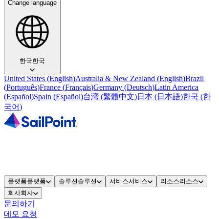
Change language
한국
한국
United States
(
English
)
Australia & New Zealand
(
English
)
Brazil
(
Português
)
France
(
Français
)
Germany
(
Deutsch
)
Latin America
(
Español
)
Spain
(
Español
)
台湾
(
繁體中文
)
日本
(
日本語
)
한국
(
한
국어
)
플랫폼
플랫폼
솔루션
솔루션
서비스
서비스
리소스
리소스
회사
회사
문의하기
데모 요청