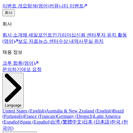
이벤트 개요
탐색(영어)
커뮤니티 이벤트
회사
회사
회사 소개
왜 세일포인트인가
리더십
신뢰 센터
투자 유치 활동
(영어)
보도 자료
뉴스 센터
수상 내역
사무실 위치
채용 정보
크루 합류(영어)
문의하기
데모 요청
Language
United States
(
English
)
Australia & New Zealand
(
English
)
Brazil
(
Português
)
France
(
Français
)
Germany
(
Deutsch
)
Latin America
(
Español
)
Spain
(
Español
)
台湾
(
繁體中文
)
日本
(
日本語
)
한국
(
한
국어
)