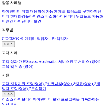
활용 사례별
아이덴티티 위협 대응
확장 가능한 제로 트러스트 구현
아이덴
티티 현대화
컴플라이언스 간소화
아이덴티티 워크플로 자동화
비인간 아이덴티티 보안
직무별
CIO
CISO
아이덴티티 책임자
보안 책임자
서비스
고객 사례
고객 성과 개요
Success Acceleration 서비스
전문 서비스 (영어)
교육 및 인증 (영어)
지원
고객 지원
지원 포털(영어)
커뮤니티(영어)
자료(영어)
개
발자 포럼(영어)
문의하기
리소스
리소스 라이브러리
아이덴티티 보안 프로그램을 가속화하는
인사이트