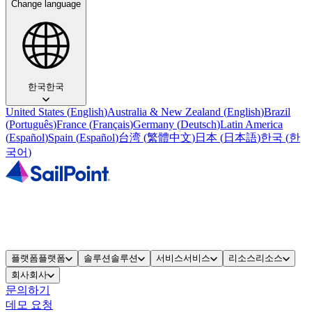
Change language
한국
한국
United States
(
English
)
Australia & New Zealand
(
English
)
Brazil
(
Português
)
France
(
Français
)
Germany
(
Deutsch
)
Latin America
(
Español
)
Spain
(
Español
)
台湾
(
繁體中文
)
日本
(
日本語
)
한국
(
한
국어
)
플랫폼
플랫폼
솔루션
솔루션
서비스
서비스
리소스
리소스
회사
회사
문의하기
데모 요청