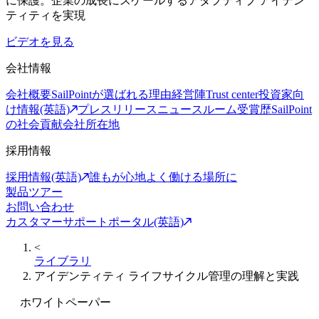
に保護。企業の成長にスケールするアダプティブ アイデン
ティティを実現
ビデオを見る
会社情報
会社概要
SailPointが選ばれる理由
経営陣
Trust center
投資家向
け情報(英語)
プレスリリース
ニュースルーム
受賞歴
SailPoint
の社会貢献
会社所在地
採用情報
採用情報(英語)
誰もが心地よく働ける場所に
製品ツアー
お問い合わせ
カスタマーサポートポータル(英語)
<
ライブラリ
アイデンティティ ライフサイクル管理の理解と実践
ホワイトペーパー