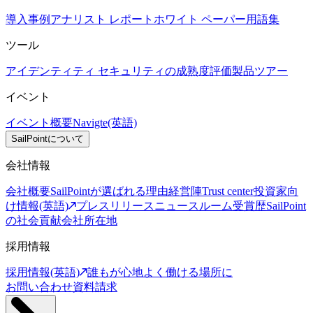
導入事例
アナリスト レポート
ホワイト ペーパー
用語集
ツール
アイデンティティ セキュリティの成熟度評価
製品ツアー
イベント
イベント概要
Navigte(英語)
SailPointについて
会社情報
会社概要
SailPointが選ばれる理由
経営陣
Trust center
投資家向
け情報(英語)
プレスリリース
ニュースルーム
受賞歴
SailPoint
の社会貢献
会社所在地
採用情報
採用情報(英語)
誰もが心地よく働ける場所に
お問い合わせ
資料請求