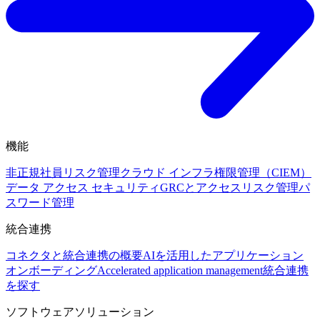
機能
非正規社員リスク管理
クラウド インフラ権限管理（CIEM）
データ アクセス セキュリティ
GRCとアクセスリスク管理
パ
スワード管理
統合連携
コネクタと統合連携の概要
AIを活用したアプリケーション
オンボーディング
Accelerated application management
統合連携
を探す
ソフトウェアソリューション