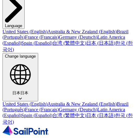
Language
United States
(
English
)
Australia & New Zealand
(
English
)
Brazil
(
Português
)
France
(
Français
)
Germany
(
Deutsch
)
Latin America
(
Español
)
Spain
(
Español
)
台湾
(
繁體中文
)
日本
(
日本語
)
한국
(
한
국어
)
Change language
日本
日本
United States
(
English
)
Australia & New Zealand
(
English
)
Brazil
(
Português
)
France
(
Français
)
Germany
(
Deutsch
)
Latin America
(
Español
)
Spain
(
Español
)
台湾
(
繁體中文
)
日本
(
日本語
)
한국
(
한
국어
)