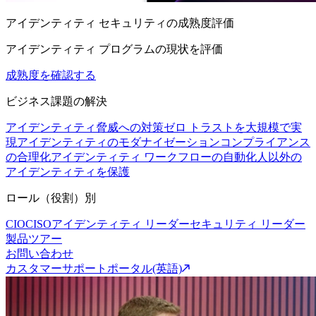
アイデンティティ セキュリティの成熟度評価
アイデンティティ プログラムの現状を評価
成熟度を確認する
ビジネス課題の解決
アイデンティティ脅威への対策
ゼロ トラストを大規模で実
現
アイデンティティのモダナイゼーション
コンプライアンス
の合理化
アイデンティティ ワークフローの自動化
人以外の
アイデンティティを保護
ロール（役割）別
CIO
CISO
アイデンティティ リーダー
セキュリティ リーダー
製品ツアー
お問い合わせ
カスタマーサポートポータル(英語)