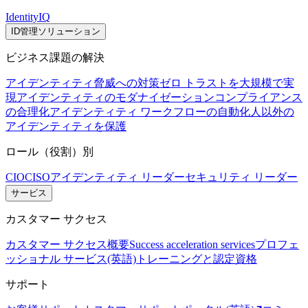
IdentityIQ
ID管理ソリューション
ビジネス課題の解決
アイデンティティ脅威への対策
ゼロ トラストを大規模で実
現
アイデンティティのモダナイゼーション
コンプライアンス
の合理化
アイデンティティ ワークフローの自動化
人以外の
アイデンティティを保護
ロール（役割）別
CIO
CISO
アイデンティティ リーダー
セキュリティ リーダー
サービス
カスタマー サクセス
カスタマー サクセス概要
Success acceleration services
プロフェ
ッショナル サービス(英語)
トレーニングと認定資格
サポート