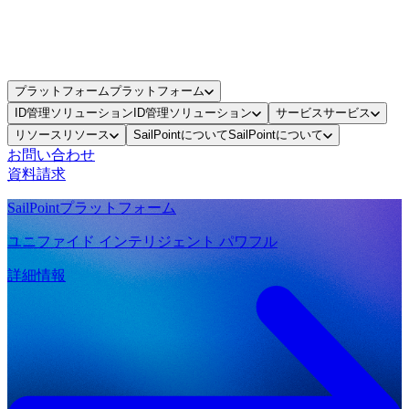
プラットフォーム
プラットフォーム
ID管理ソリューション
ID管理ソリューション
サービス
サービス
リソース
リソース
SailPointについて
SailPointについて
お問い合わせ
資料請求
SailPointプラットフォーム
ユニファイド インテリジェント パワフル
詳細情報