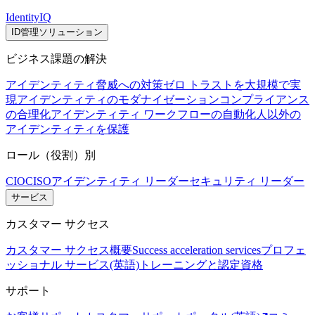
IdentityIQ
ID管理ソリューション
ビジネス課題の解決
アイデンティティ脅威への対策
ゼロ トラストを大規模で実
現
アイデンティティのモダナイゼーション
コンプライアンス
の合理化
アイデンティティ ワークフローの自動化
人以外の
アイデンティティを保護
ロール（役割）別
CIO
CISO
アイデンティティ リーダー
セキュリティ リーダー
サービス
カスタマー サクセス
カスタマー サクセス概要
Success acceleration services
プロフェ
ッショナル サービス(英語)
トレーニングと認定資格
サポート