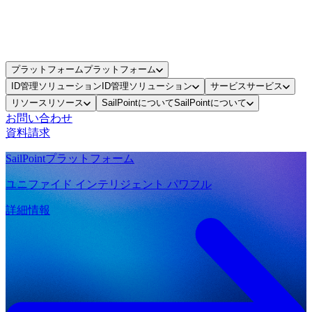
プラットフォーム
プラットフォーム
ID管理ソリューション
ID管理ソリューション
サービス
サービス
リソース
リソース
SailPointについて
SailPointについて
お問い合わせ
資料請求
SailPointプラットフォーム
ユニファイド インテリジェント パワフル
詳細情報