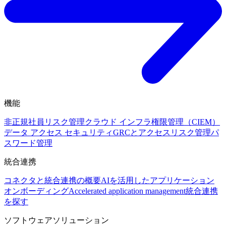
機能
非正規社員リスク管理
クラウド インフラ権限管理（CIEM）
データ アクセス セキュリティ
GRCとアクセスリスク管理
パ
スワード管理
統合連携
コネクタと統合連携の概要
AIを活用したアプリケーション
オンボーディング
Accelerated application management
統合連携
を探す
ソフトウェアソリューション