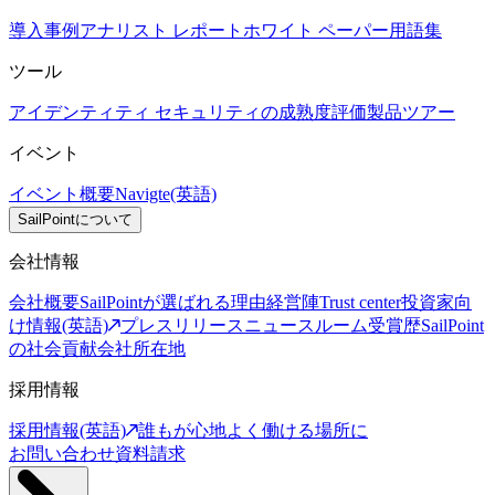
導入事例
アナリスト レポート
ホワイト ペーパー
用語集
ツール
アイデンティティ セキュリティの成熟度評価
製品ツアー
イベント
イベント概要
Navigte(英語)
SailPointについて
会社情報
会社概要
SailPointが選ばれる理由
経営陣
Trust center
投資家向
け情報(英語)
プレスリリース
ニュースルーム
受賞歴
SailPoint
の社会貢献
会社所在地
採用情報
採用情報(英語)
誰もが心地よく働ける場所に
お問い合わせ
資料請求