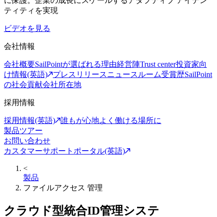
に保護。企業の成長にスケールするアダプティブ アイデン
ティティを実現
ビデオを見る
会社情報
会社概要
SailPointが選ばれる理由
経営陣
Trust center
投資家向
け情報(英語)
プレスリリース
ニュースルーム
受賞歴
SailPoint
の社会貢献
会社所在地
採用情報
採用情報(英語)
誰もが心地よく働ける場所に
製品ツアー
お問い合わせ
カスタマーサポートポータル(英語)
<
製品
ファイルアクセス 管理
クラウド型統合ID管理システ