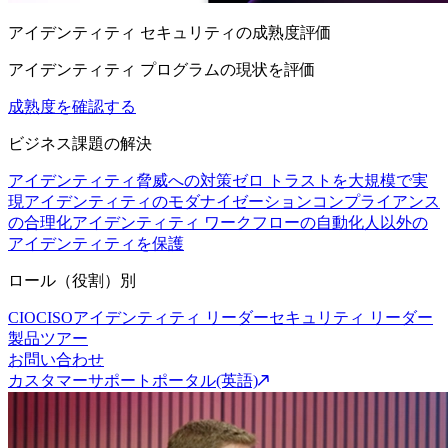
アイデンティティ セキュリティの成熟度評価
アイデンティティ プログラムの現状を評価
成熟度を確認する
ビジネス課題の解決
アイデンティティ脅威への対策
ゼロ トラストを大規模で実
現
アイデンティティのモダナイゼーション
コンプライアンス
の合理化
アイデンティティ ワークフローの自動化
人以外の
アイデンティティを保護
ロール（役割）別
CIO
CISO
アイデンティティ リーダー
セキュリティ リーダー
製品ツアー
お問い合わせ
カスタマーサポートポータル(英語)