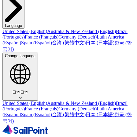
Language
United States
(
English
)
Australia & New Zealand
(
English
)
Brazil
(
Português
)
France
(
Français
)
Germany
(
Deutsch
)
Latin America
(
Español
)
Spain
(
Español
)
台湾
(
繁體中文
)
日本
(
日本語
)
한국
(
한
국어
)
Change language
日本
日本
United States
(
English
)
Australia & New Zealand
(
English
)
Brazil
(
Português
)
France
(
Français
)
Germany
(
Deutsch
)
Latin America
(
Español
)
Spain
(
Español
)
台湾
(
繁體中文
)
日本
(
日本語
)
한국
(
한
국어
)