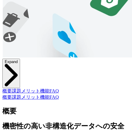
Expand
概要
課題
メリット
機能
FAQ
概要
課題
メリット
機能
FAQ
概要
機密性の高い非構造化データへの安全