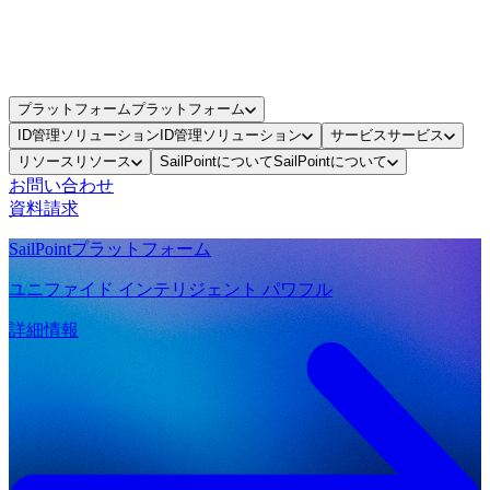
プラットフォーム
プラットフォーム
ID管理ソリューション
ID管理ソリューション
サービス
サービス
リソース
リソース
SailPointについて
SailPointについて
お問い合わせ
資料請求
SailPointプラットフォーム
ユニファイド インテリジェント パワフル
詳細情報