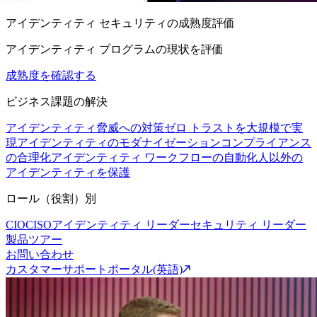
アイデンティティ セキュリティの成熟度評価
アイデンティティ プログラムの現状を評価
成熟度を確認する
ビジネス課題の解決
アイデンティティ脅威への対策
ゼロ トラストを大規模で実
現
アイデンティティのモダナイゼーション
コンプライアンス
の合理化
アイデンティティ ワークフローの自動化
人以外の
アイデンティティを保護
ロール（役割）別
CIO
CISO
アイデンティティ リーダー
セキュリティ リーダー
製品ツアー
お問い合わせ
カスタマーサポートポータル(英語)