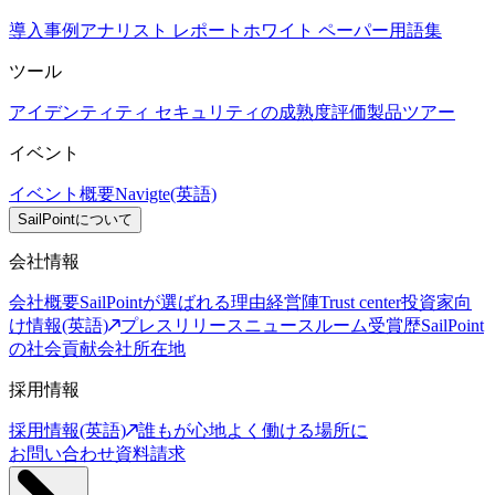
導入事例
アナリスト レポート
ホワイト ペーパー
用語集
ツール
アイデンティティ セキュリティの成熟度評価
製品ツアー
イベント
イベント概要
Navigte(英語)
SailPointについて
会社情報
会社概要
SailPointが選ばれる理由
経営陣
Trust center
投資家向
け情報(英語)
プレスリリース
ニュースルーム
受賞歴
SailPoint
の社会貢献
会社所在地
採用情報
採用情報(英語)
誰もが心地よく働ける場所に
お問い合わせ
資料請求