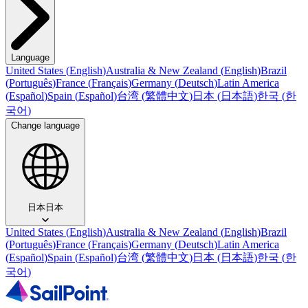
Language
United States
(
English
)
Australia & New Zealand
(
English
)
Brazil
(
Português
)
France
(
Français
)
Germany
(
Deutsch
)
Latin America
(
Español
)
Spain
(
Español
)
台湾
(
繁體中文
)
日本
(
日本語
)
한국
(
한
국어
)
Change language
日本
日本
United States
(
English
)
Australia & New Zealand
(
English
)
Brazil
(
Português
)
France
(
Français
)
Germany
(
Deutsch
)
Latin America
(
Español
)
Spain
(
Español
)
台湾
(
繁體中文
)
日本
(
日本語
)
한국
(
한
국어
)