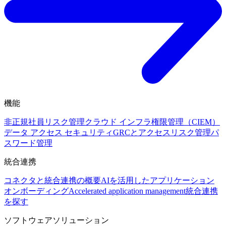
機能
非正規社員リスク管理
クラウド インフラ権限管理（CIEM）
データ アクセス セキュリティ
GRCとアクセスリスク管理
パ
スワード管理
統合連携
コネクタと統合連携の概要
AIを活用したアプリケーション
オンボーディング
Accelerated application management
統合連携
を探す
ソフトウェアソリューション