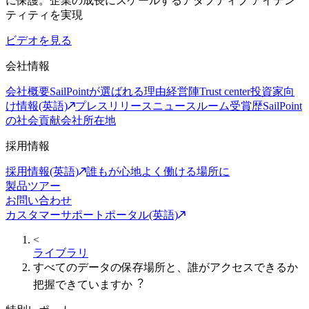
に保護。企業の成長にスケールするアダプティブ アイデン
ティティを実現
ビデオを見る
会社情報
会社概要
SailPointが選ばれる理由
経営陣
Trust center
投資家向
け情報(英語)
プレスリリース
ニュースルーム
受賞歴
SailPoint
の社会貢献
会社所在地
採用情報
採用情報(英語)
誰もが心地よく働ける場所に
製品ツアー
お問い合わせ
カスタマーサポートポータル(英語)
<
ライブラリ
すべてのデータの保存場所と、誰がアクセスできるか
把握できていますか︖