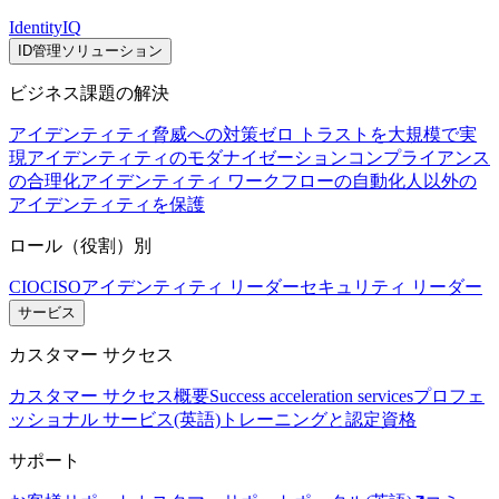
IdentityIQ
ID管理ソリューション
ビジネス課題の解決
アイデンティティ脅威への対策
ゼロ トラストを大規模で実
現
アイデンティティのモダナイゼーション
コンプライアンス
の合理化
アイデンティティ ワークフローの自動化
人以外の
アイデンティティを保護
ロール（役割）別
CIO
CISO
アイデンティティ リーダー
セキュリティ リーダー
サービス
カスタマー サクセス
カスタマー サクセス概要
Success acceleration services
プロフェ
ッショナル サービス(英語)
トレーニングと認定資格
サポート