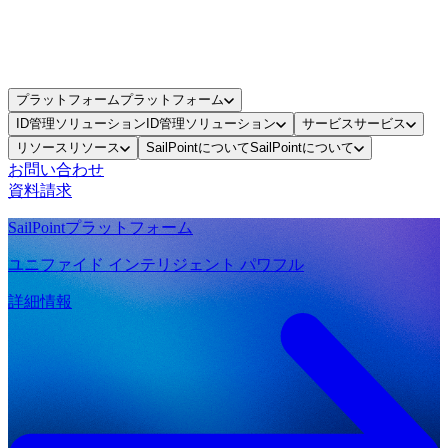
プラットフォーム
プラットフォーム
ID管理ソリューション
ID管理ソリューション
サービス
サービス
リソース
リソース
SailPointについて
SailPointについて
お問い合わせ
資料請求
SailPointプラットフォーム
ユニファイド インテリジェント パワフル
詳細情報