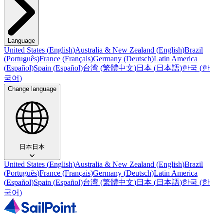
Language
United States
(
English
)
Australia & New Zealand
(
English
)
Brazil
(
Português
)
France
(
Français
)
Germany
(
Deutsch
)
Latin America
(
Español
)
Spain
(
Español
)
台湾
(
繁體中文
)
日本
(
日本語
)
한국
(
한
국어
)
Change language
日本
日本
United States
(
English
)
Australia & New Zealand
(
English
)
Brazil
(
Português
)
France
(
Français
)
Germany
(
Deutsch
)
Latin America
(
Español
)
Spain
(
Español
)
台湾
(
繁體中文
)
日本
(
日本語
)
한국
(
한
국어
)