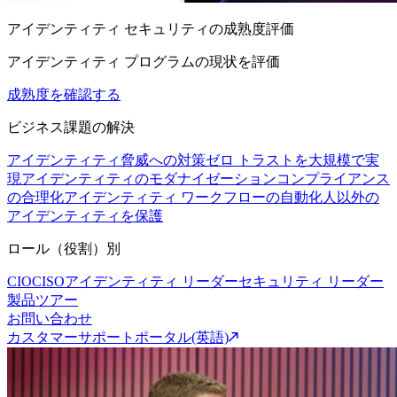
アイデンティティ セキュリティの成熟度評価
アイデンティティ プログラムの現状を評価
成熟度を確認する
ビジネス課題の解決
アイデンティティ脅威への対策
ゼロ トラストを大規模で実
現
アイデンティティのモダナイゼーション
コンプライアンス
の合理化
アイデンティティ ワークフローの自動化
人以外の
アイデンティティを保護
ロール（役割）別
CIO
CISO
アイデンティティ リーダー
セキュリティ リーダー
製品ツアー
お問い合わせ
カスタマーサポートポータル(英語)