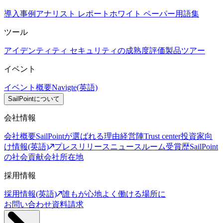
導入事例
アナリスト レポート
ホワイト ペーパー
用語集
ツール
アイデンティティ セキュリティの成熟度評価
製品ツアー
イベント
イベント概要
Navigte(英語)
SailPointについて
会社情報
会社概要
SailPointが選ばれる理由
経営陣
Trust center
投資家向
け情報(英語)
プレスリリース
ニュースルーム
受賞歴
SailPoint
の社会貢献
会社所在地
採用情報
採用情報(英語)
誰もが心地よく働ける場所に
お問い合わせ
資料請求