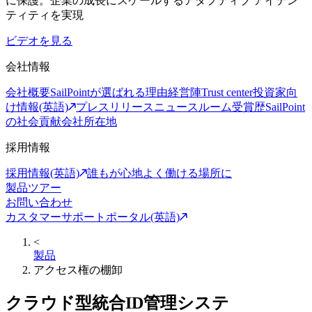
に保護。企業の成長にスケールするアダプティブ アイデン
ティティを実現
ビデオを見る
会社情報
会社概要
SailPointが選ばれる理由
経営陣
Trust center
投資家向
け情報(英語)
プレスリリース
ニュースルーム
受賞歴
SailPoint
の社会貢献
会社所在地
採用情報
採用情報(英語)
誰もが心地よく働ける場所に
製品ツアー
お問い合わせ
カスタマーサポートポータル(英語)
<
製品
アクセス権の棚卸
クラウド型統合ID管理システ