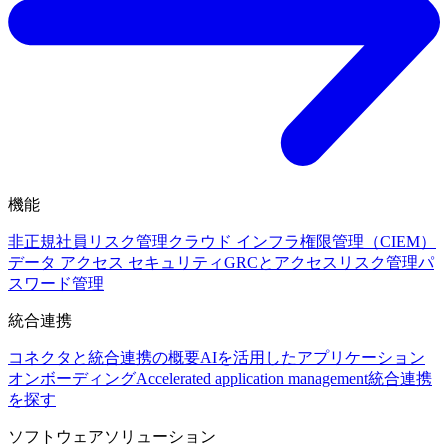
機能
非正規社員リスク管理
クラウド インフラ権限管理（CIEM）
データ アクセス セキュリティ
GRCとアクセスリスク管理
パ
スワード管理
統合連携
コネクタと統合連携の概要
AIを活用したアプリケーション
オンボーディング
Accelerated application management
統合連携
を探す
ソフトウェアソリューション