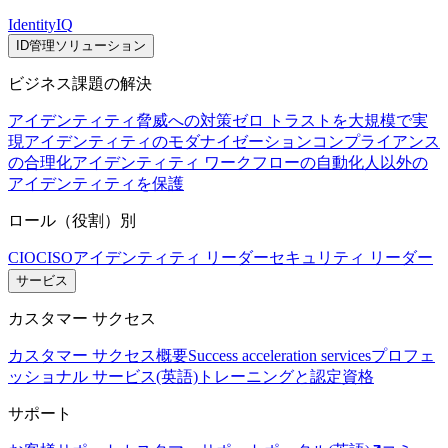
IdentityIQ
ID管理ソリューション
ビジネス課題の解決
アイデンティティ脅威への対策
ゼロ トラストを大規模で実
現
アイデンティティのモダナイゼーション
コンプライアンス
の合理化
アイデンティティ ワークフローの自動化
人以外の
アイデンティティを保護
ロール（役割）別
CIO
CISO
アイデンティティ リーダー
セキュリティ リーダー
サービス
カスタマー サクセス
カスタマー サクセス概要
Success acceleration services
プロフェ
ッショナル サービス(英語)
トレーニングと認定資格
サポート