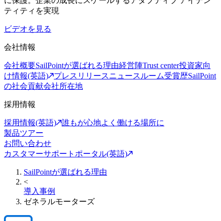
に保護。企業の成長にスケールするアダプティブ アイデン
ティティを実現
ビデオを見る
会社情報
会社概要
SailPointが選ばれる理由
経営陣
Trust center
投資家向
け情報(英語)
プレスリリース
ニュースルーム
受賞歴
SailPoint
の社会貢献
会社所在地
採用情報
採用情報(英語)
誰もが心地よく働ける場所に
製品ツアー
お問い合わせ
カスタマーサポートポータル(英語)
SailPointが選ばれる理由
<
導入事例
ゼネラルモーターズ