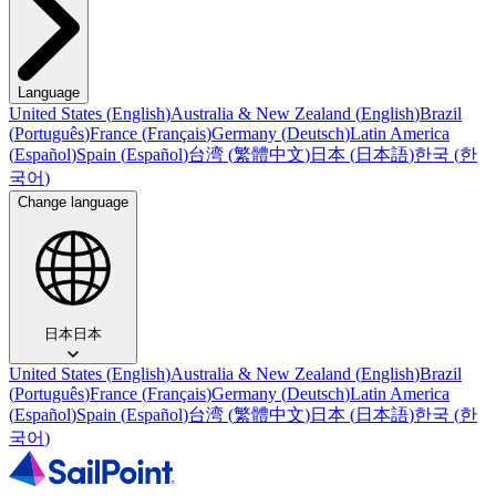
Language
United States
(
English
)
Australia & New Zealand
(
English
)
Brazil
(
Português
)
France
(
Français
)
Germany
(
Deutsch
)
Latin America
(
Español
)
Spain
(
Español
)
台湾
(
繁體中文
)
日本
(
日本語
)
한국
(
한
국어
)
Change language
日本
日本
United States
(
English
)
Australia & New Zealand
(
English
)
Brazil
(
Português
)
France
(
Français
)
Germany
(
Deutsch
)
Latin America
(
Español
)
Spain
(
Español
)
台湾
(
繁體中文
)
日本
(
日本語
)
한국
(
한
국어
)