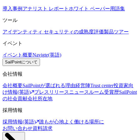
導入事例
アナリスト レポート
ホワイト ペーパー
用語集
ツール
アイデンティティ セキュリティの成熟度評価
製品ツアー
イベント
イベント概要
Navigte(英語)
SailPointについて
会社情報
会社概要
SailPointが選ばれる理由
経営陣
Trust center
投資家向
け情報(英語)
プレスリリース
ニュースルーム
受賞歴
SailPoint
の社会貢献
会社所在地
採用情報
採用情報(英語)
誰もが心地よく働ける場所に
お問い合わせ
資料請求