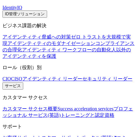
IdentityIQ
ID管理ソリューション
ビジネス課題の解決
アイデンティティ脅威への対策
ゼロ トラストを大規模で実
現
アイデンティティのモダナイゼーション
コンプライアンス
の合理化
アイデンティティ ワークフローの自動化
人以外の
アイデンティティを保護
ロール（役割）別
CIO
CISO
アイデンティティ リーダー
セキュリティ リーダー
サービス
カスタマー サクセス
カスタマー サクセス概要
Success acceleration services
プロフェ
ッショナル サービス(英語)
トレーニングと認定資格
サポート