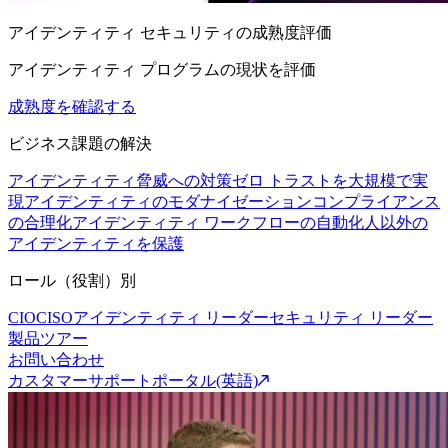
アイデンティティ セキュリティの成熟度評価
アイデンティティ プログラムの現状を評価
成熟度を確認する
ビジネス課題の解決
アイデンティティ脅威への対策
ゼロ トラストを大規模で実
現
アイデンティティのモダナイゼーション
コンプライアンス
の合理化
アイデンティティ ワークフローの自動化
人以外の
アイデンティティを保護
ロール（役割）別
CIO
CISO
アイデンティティ リーダー
セキュリティ リーダー
製品ツアー
お問い合わせ
カスタマーサポートポータル(英語)