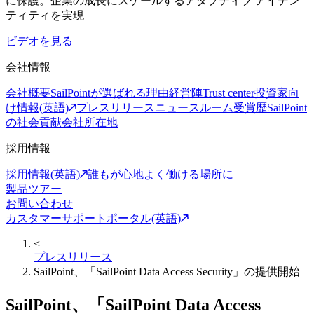
に保護。企業の成長にスケールするアダプティブ アイデン
ティティを実現
ビデオを見る
会社情報
会社概要
SailPointが選ばれる理由
経営陣
Trust center
投資家向
け情報(英語)
プレスリリース
ニュースルーム
受賞歴
SailPoint
の社会貢献
会社所在地
採用情報
採用情報(英語)
誰もが心地よく働ける場所に
製品ツアー
お問い合わせ
カスタマーサポートポータル(英語)
<
プレスリリース
SailPoint、「SailPoint Data Access Security」の提供開始
SailPoint、「SailPoint Data Access