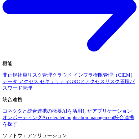
機能
非正規社員リスク管理
クラウド インフラ権限管理（CIEM）
データ アクセス セキュリティ
GRCとアクセスリスク管理
パ
スワード管理
統合連携
コネクタと統合連携の概要
AIを活用したアプリケーション
オンボーディング
Accelerated application management
統合連携
を探す
ソフトウェアソリューション