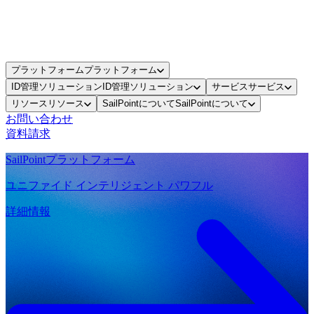
プラットフォーム
プラットフォーム
ID管理ソリューション
ID管理ソリューション
サービス
サービス
リソース
リソース
SailPointについて
SailPointについて
お問い合わせ
資料請求
SailPointプラットフォーム
ユニファイド インテリジェント パワフル
詳細情報