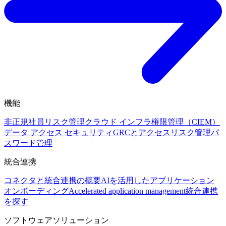
機能
非正規社員リスク管理
クラウド インフラ権限管理（CIEM）
データ アクセス セキュリティ
GRCとアクセスリスク管理
パ
スワード管理
統合連携
コネクタと統合連携の概要
AIを活用したアプリケーション
オンボーディング
Accelerated application management
統合連携
を探す
ソフトウェアソリューション