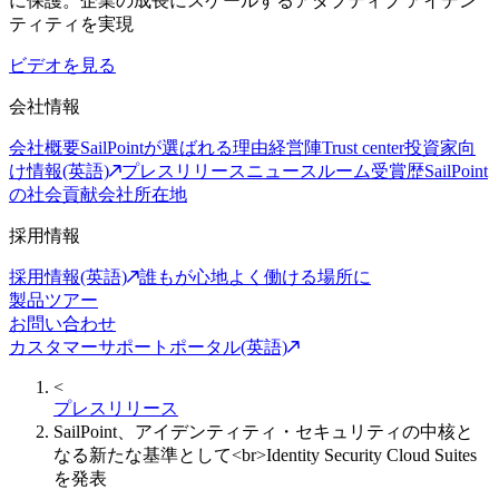
に保護。企業の成長にスケールするアダプティブ アイデン
ティティを実現
ビデオを見る
会社情報
会社概要
SailPointが選ばれる理由
経営陣
Trust center
投資家向
け情報(英語)
プレスリリース
ニュースルーム
受賞歴
SailPoint
の社会貢献
会社所在地
採用情報
採用情報(英語)
誰もが心地よく働ける場所に
製品ツアー
お問い合わせ
カスタマーサポートポータル(英語)
<
プレスリリース
SailPoint、アイデンティティ・セキュリティの中核と
なる新たな基準として<br>Identity Security Cloud Suites
を発表