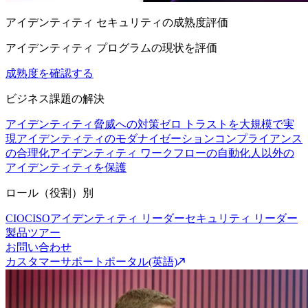
アイデンティティ セキュリティの成熟度評価
アイデンティティ プログラムの現状を評価
成熟度を確認する
ビジネス課題の解決
アイデンティティ脅威への対策
ゼロ トラストを大規模で実
現
アイデンティティのモダナイゼーション
コンプライアンス
の合理化
アイデンティティ ワークフローの自動化
人以外の
アイデンティティを保護
ロール（役割）別
CIO
CISO
アイデンティティ リーダー
セキュリティ リーダー
製品ツアー
お問い合わせ
カスタマーサポートポータル(英語)