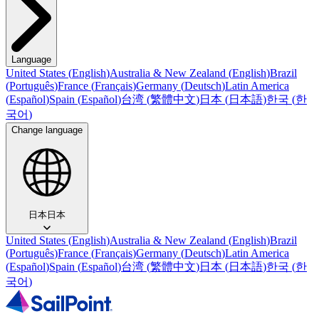
Language
United States
(
English
)
Australia & New Zealand
(
English
)
Brazil
(
Português
)
France
(
Français
)
Germany
(
Deutsch
)
Latin America
(
Español
)
Spain
(
Español
)
台湾
(
繁體中文
)
日本
(
日本語
)
한국
(
한
국어
)
Change language
日本
日本
United States
(
English
)
Australia & New Zealand
(
English
)
Brazil
(
Português
)
France
(
Français
)
Germany
(
Deutsch
)
Latin America
(
Español
)
Spain
(
Español
)
台湾
(
繁體中文
)
日本
(
日本語
)
한국
(
한
국어
)