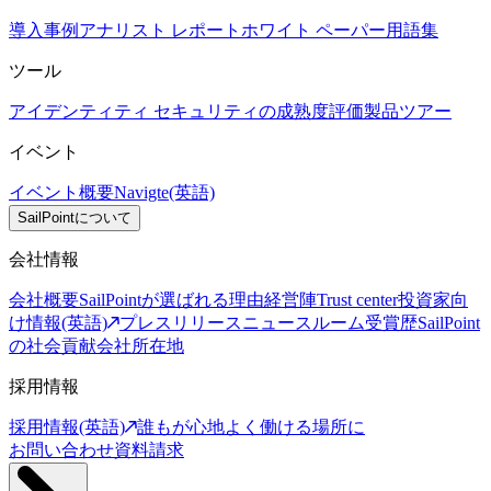
導入事例
アナリスト レポート
ホワイト ペーパー
用語集
ツール
アイデンティティ セキュリティの成熟度評価
製品ツアー
イベント
イベント概要
Navigte(英語)
SailPointについて
会社情報
会社概要
SailPointが選ばれる理由
経営陣
Trust center
投資家向
け情報(英語)
プレスリリース
ニュースルーム
受賞歴
SailPoint
の社会貢献
会社所在地
採用情報
採用情報(英語)
誰もが心地よく働ける場所に
お問い合わせ
資料請求