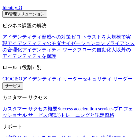
IdentityIQ
ID管理ソリューション
ビジネス課題の解決
アイデンティティ脅威への対策
ゼロ トラストを大規模で実
現
アイデンティティのモダナイゼーション
コンプライアンス
の合理化
アイデンティティ ワークフローの自動化
人以外の
アイデンティティを保護
ロール（役割）別
CIO
CISO
アイデンティティ リーダー
セキュリティ リーダー
サービス
カスタマー サクセス
カスタマー サクセス概要
Success acceleration services
プロフェ
ッショナル サービス(英語)
トレーニングと認定資格
サポート