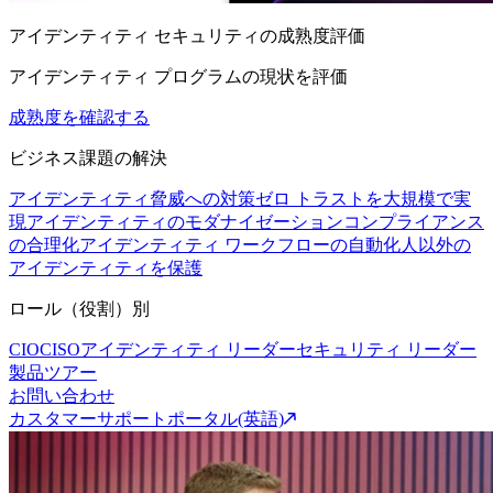
アイデンティティ セキュリティの成熟度評価
アイデンティティ プログラムの現状を評価
成熟度を確認する
ビジネス課題の解決
アイデンティティ脅威への対策
ゼロ トラストを大規模で実
現
アイデンティティのモダナイゼーション
コンプライアンス
の合理化
アイデンティティ ワークフローの自動化
人以外の
アイデンティティを保護
ロール（役割）別
CIO
CISO
アイデンティティ リーダー
セキュリティ リーダー
製品ツアー
お問い合わせ
カスタマーサポートポータル(英語)