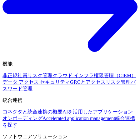
機能
非正規社員リスク管理
クラウド インフラ権限管理（CIEM）
データ アクセス セキュリティ
GRCとアクセスリスク管理
パ
スワード管理
統合連携
コネクタと統合連携の概要
AIを活用したアプリケーション
オンボーディング
Accelerated application management
統合連携
を探す
ソフトウェアソリューション