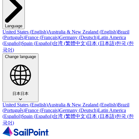
Language
United States
(
English
)
Australia & New Zealand
(
English
)
Brazil
(
Português
)
France
(
Français
)
Germany
(
Deutsch
)
Latin America
(
Español
)
Spain
(
Español
)
台湾
(
繁體中文
)
日本
(
日本語
)
한국
(
한
국어
)
Change language
日本
日本
United States
(
English
)
Australia & New Zealand
(
English
)
Brazil
(
Português
)
France
(
Français
)
Germany
(
Deutsch
)
Latin America
(
Español
)
Spain
(
Español
)
台湾
(
繁體中文
)
日本
(
日本語
)
한국
(
한
국어
)