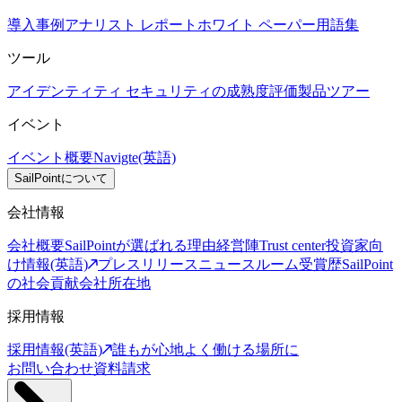
導入事例
アナリスト レポート
ホワイト ペーパー
用語集
ツール
アイデンティティ セキュリティの成熟度評価
製品ツアー
イベント
イベント概要
Navigte(英語)
SailPointについて
会社情報
会社概要
SailPointが選ばれる理由
経営陣
Trust center
投資家向
け情報(英語)
プレスリリース
ニュースルーム
受賞歴
SailPoint
の社会貢献
会社所在地
採用情報
採用情報(英語)
誰もが心地よく働ける場所に
お問い合わせ
資料請求