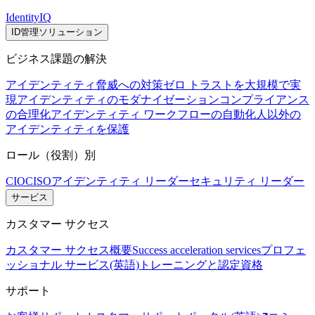
IdentityIQ
ID管理ソリューション
ビジネス課題の解決
アイデンティティ脅威への対策
ゼロ トラストを大規模で実
現
アイデンティティのモダナイゼーション
コンプライアンス
の合理化
アイデンティティ ワークフローの自動化
人以外の
アイデンティティを保護
ロール（役割）別
CIO
CISO
アイデンティティ リーダー
セキュリティ リーダー
サービス
カスタマー サクセス
カスタマー サクセス概要
Success acceleration services
プロフェ
ッショナル サービス(英語)
トレーニングと認定資格
サポート