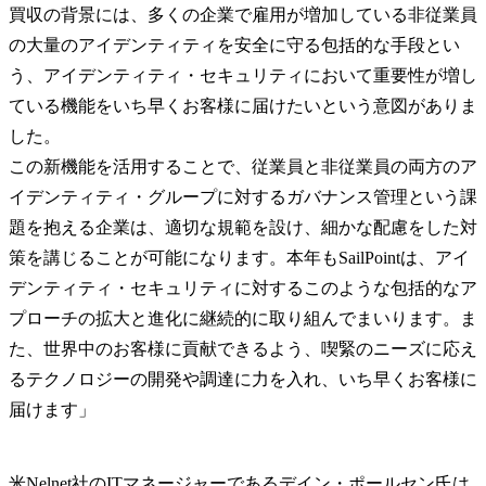
買収の背景には、多くの企業で雇用が増加している非従業員
の大量のアイデンティティを安全に守る包括的な手段とい
う、アイデンティティ・セキュリティにおいて重要性が増し
ている機能をいち早くお客様に届けたいという意図がありま
した。
この新機能を活用することで、従業員と非従業員の両方のア
イデンティティ・グループに対するガバナンス管理という課
題を抱える企業は、適切な規範を設け、細かな配慮をした対
策を講じることが可能になります。本年もSailPointは、アイ
デンティティ・セキュリティに対するこのような包括的なア
プローチの拡大と進化に継続的に取り組んでまいります。ま
た、世界中のお客様に貢献できるよう、喫緊のニーズに応え
るテクノロジーの開発や調達に力を入れ、いち早くお客様に
届けます」
米Nelnet社のITマネージャーであるデイン・ポールセン氏は