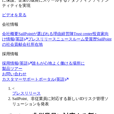
に保護。企業の成長にスケールするアダプティブ アイデン
ティティを実現
ビデオを見る
会社情報
会社概要
SailPointが選ばれる理由
経営陣
Trust center
投資家向
け情報(英語)
プレスリリース
ニュースルーム
受賞歴
SailPoint
の社会貢献
会社所在地
採用情報
採用情報(英語)
誰もが心地よく働ける場所に
製品ツアー
お問い合わせ
カスタマーサポートポータル(英語)
<
プレスリリース
SailPoint、非従業員に対応する新しいIDリスク管理ソ
リューションを発表