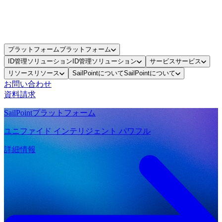
プラットフォーム
プラットフォーム
ID管理ソリューション
ID管理ソリューション
サービス
サービス
リソース
リソース
SailPointについて
SailPointについて
お問い合わせ
資料請求
SailPointプラットフォーム
ユニファイド インテリジェント パワフル
詳細情報