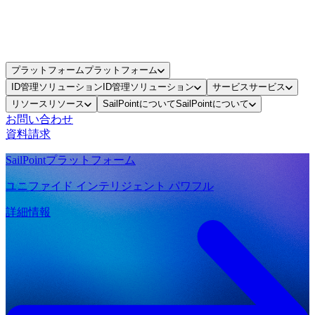
プラットフォーム
プラットフォーム
ID管理ソリューション
ID管理ソリューション
サービス
サービス
リソース
リソース
SailPointについて
SailPointについて
お問い合わせ
資料請求
SailPointプラットフォーム
ユニファイド インテリジェント パワフル
詳細情報