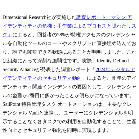
Dimensional Research社が実施した
調査レポート「マシン ア
イデンティティの危機：手作業によるプロセスと隠れたリス
ク」
によると、回答者の58%が特権アクセスのクレデンシャ
ルを自動化ツールのコードやスクリプトに直接埋め込んでお
り、誰でも閲覧できる状態にあることが判明しました。これ
は組織にとって深刻な脆弱性です。実際、Identity Defined
Security Allianceが発表した調査レポート「
2024年デジタルア
イデンティティのセキュリティ動向
」によると、昨年のアイ
デンティティ関連インシデントの要因として、クレデンシャ
ルの盗難が2番目に多かったことが明らかになっています。
SailPoint 特権管理タスク オートメーションは、主要なクレ
デンシャル Vaultと連携し、ユーザーにクレデンシャルを明
示することなく各タスクでの利用を自動化することで、生産
性向上とセキュリティ強化を同時に実現します。