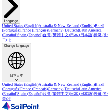
Language
United States
(
English
)
Australia & New Zealand
(
English
)
Brazil
(
Português
)
France
(
Français
)
Germany
(
Deutsch
)
Latin America
(
Español
)
Spain
(
Español
)
台湾
(
繁體中文
)
日本
(
日本語
)
한국
(
한
국어
)
Change language
日本
日本
United States
(
English
)
Australia & New Zealand
(
English
)
Brazil
(
Português
)
France
(
Français
)
Germany
(
Deutsch
)
Latin America
(
Español
)
Spain
(
Español
)
台湾
(
繁體中文
)
日本
(
日本語
)
한국
(
한
국어
)