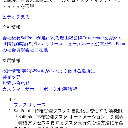
に保護。企業の成長にスケールするアダプティブ アイデン
ティティを実現
ビデオを見る
会社情報
会社概要
SailPointが選ばれる理由
経営陣
Trust center
投資家向
け情報(英語)
プレスリリース
ニュースルーム
受賞歴
SailPoint
の社会貢献
会社所在地
採用情報
採用情報(英語)
誰もが心地よく働ける場所に
製品ツアー
お問い合わせ
カスタマーサポートポータル(英語)
<
プレスリリース
SailPoint、特権管理タスクを自動化し委任する 新機能
「SailPoint 特権管理タスク オートメーション」を発表
～特権アクセスを要するタスク実行の管理方法に革命