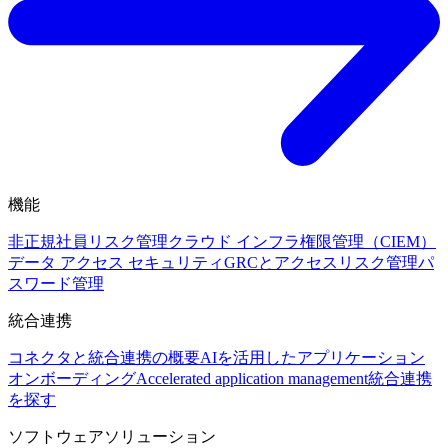
機能
非正規社員リスク管理
クラウド インフラ権限管理（CIEM）
データ アクセス セキュリティ
GRCとアクセスリスク管理
パ
スワード管理
統合連携
コネクタと統合連携の概要
AIを活用したアプリケーション
オンボーディング
Accelerated application management
統合連携
を探す
ソフトウェアソリューション