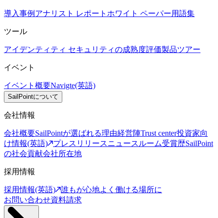
導入事例
アナリスト レポート
ホワイト ペーパー
用語集
ツール
アイデンティティ セキュリティの成熟度評価
製品ツアー
イベント
イベント概要
Navigte(英語)
SailPointについて
会社情報
会社概要
SailPointが選ばれる理由
経営陣
Trust center
投資家向
け情報(英語)
プレスリリース
ニュースルーム
受賞歴
SailPoint
の社会貢献
会社所在地
採用情報
採用情報(英語)
誰もが心地よく働ける場所に
お問い合わせ
資料請求