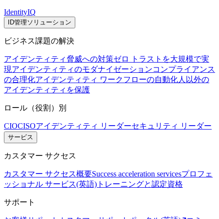
IdentityIQ
ID管理ソリューション
ビジネス課題の解決
アイデンティティ脅威への対策
ゼロ トラストを大規模で実
現
アイデンティティのモダナイゼーション
コンプライアンス
の合理化
アイデンティティ ワークフローの自動化
人以外の
アイデンティティを保護
ロール（役割）別
CIO
CISO
アイデンティティ リーダー
セキュリティ リーダー
サービス
カスタマー サクセス
カスタマー サクセス概要
Success acceleration services
プロフェ
ッショナル サービス(英語)
トレーニングと認定資格
サポート