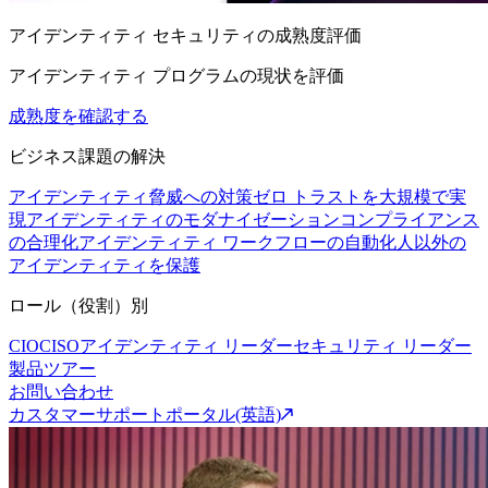
アイデンティティ セキュリティの成熟度評価
アイデンティティ プログラムの現状を評価
成熟度を確認する
ビジネス課題の解決
アイデンティティ脅威への対策
ゼロ トラストを大規模で実
現
アイデンティティのモダナイゼーション
コンプライアンス
の合理化
アイデンティティ ワークフローの自動化
人以外の
アイデンティティを保護
ロール（役割）別
CIO
CISO
アイデンティティ リーダー
セキュリティ リーダー
製品ツアー
お問い合わせ
カスタマーサポートポータル(英語)