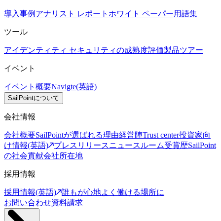
導入事例
アナリスト レポート
ホワイト ペーパー
用語集
ツール
アイデンティティ セキュリティの成熟度評価
製品ツアー
イベント
イベント概要
Navigte(英語)
SailPointについて
会社情報
会社概要
SailPointが選ばれる理由
経営陣
Trust center
投資家向
け情報(英語)
プレスリリース
ニュースルーム
受賞歴
SailPoint
の社会貢献
会社所在地
採用情報
採用情報(英語)
誰もが心地よく働ける場所に
お問い合わせ
資料請求