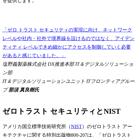
を提供します。
「ゼロ トラスト セキュリティの実現に向け、ネットワーク
レベルや社内・社外で境界線を設けるのではなく、アイデン
ティティ レベルできめ細かにアクセスを制御していく必要
があると感じていました。」
塩野義製薬株式会社 DX推進本部 IT＆デジタルソリューショ
ン部
IT＆デジタルソリューションユニット ITフロンティアグルー
プ
那須 真良樹氏
ゼロトラスト セキュリティとNIST
アメリカ国立標準技術研究所（
NIST
）のゼロトラスト アー
キテクチャに関する特別出版物800-207は、「ゼロトラスト