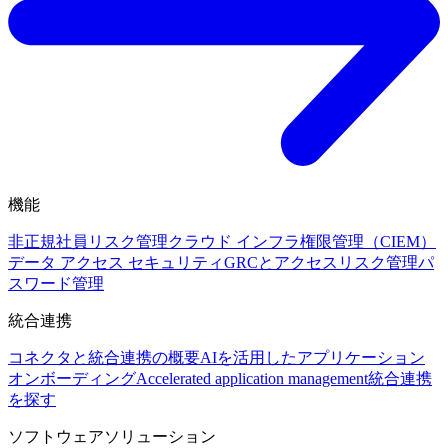
機能
非正規社員リスク管理
クラウド インフラ権限管理（CIEM）
データ アクセス セキュリティ
GRCとアクセスリスク管理
パ
スワード管理
統合連携
コネクタと統合連携の概要
AIを活用したアプリケーション
オンボーディング
Accelerated application management
統合連携
を探す
ソフトウェアソリューション