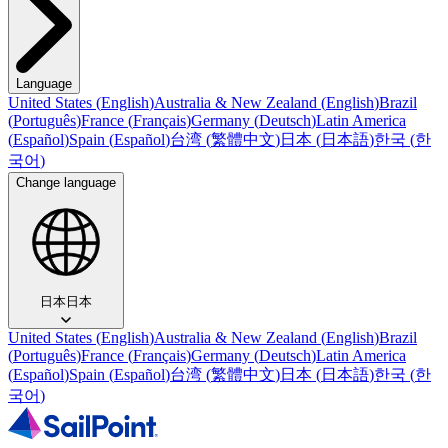
Language
United States
(
English
)
Australia & New Zealand
(
English
)
Brazil
(
Português
)
France
(
Français
)
Germany
(
Deutsch
)
Latin America
(
Español
)
Spain
(
Español
)
台湾
(
繁體中文
)
日本
(
日本語
)
한국
(
한
국어
)
Change language
日本
日本
United States
(
English
)
Australia & New Zealand
(
English
)
Brazil
(
Português
)
France
(
Français
)
Germany
(
Deutsch
)
Latin America
(
Español
)
Spain
(
Español
)
台湾
(
繁體中文
)
日本
(
日本語
)
한국
(
한
국어
)