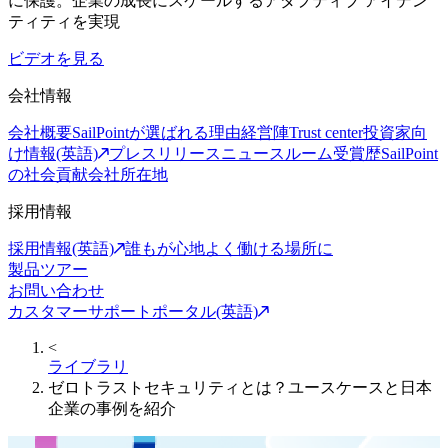
に保護。企業の成長にスケールするアダプティブ アイデン
ティティを実現
ビデオを見る
会社情報
会社概要
SailPointが選ばれる理由
経営陣
Trust center
投資家向
け情報(英語)
プレスリリース
ニュースルーム
受賞歴
SailPoint
の社会貢献
会社所在地
採用情報
採用情報(英語)
誰もが心地よく働ける場所に
製品ツアー
お問い合わせ
カスタマーサポートポータル(英語)
<
ライブラリ
ゼロトラストセキュリティとは？ユースケースと日本
企業の事例を紹介