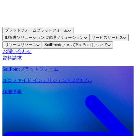
プラットフォーム
プラットフォーム
ID管理ソリューション
ID管理ソリューション
サービス
サービス
リソース
リソース
SailPointについて
SailPointについて
お問い合わせ
資料請求
SailPointプラットフォーム
ユニファイド インテリジェント パワフル
詳細情報