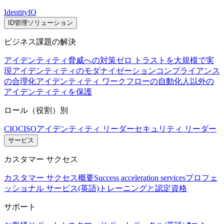
IdentityIQ
ID管理ソリューション
ビジネス課題の解決
アイデンティティ脅威への対策
ゼロ トラストを大規模で実
現
アイデンティティのモダナイゼーション
コンプライアンス
の合理化
アイデンティティ ワークフローの自動化
人以外の
アイデンティティを保護
ロール（役割）別
CIO
CISO
アイデンティティ リーダー
セキュリティ リーダー
サービス
カスタマー サクセス
カスタマー サクセス概要
Success acceleration services
プロフェ
ッショナル サービス(英語)
トレーニングと認定資格
サポート