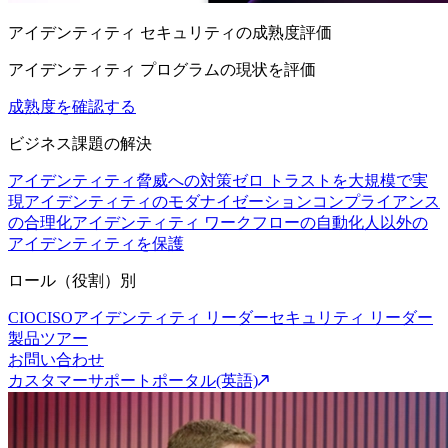
アイデンティティ セキュリティの成熟度評価
アイデンティティ プログラムの現状を評価
成熟度を確認する
ビジネス課題の解決
アイデンティティ脅威への対策
ゼロ トラストを大規模で実
現
アイデンティティのモダナイゼーション
コンプライアンス
の合理化
アイデンティティ ワークフローの自動化
人以外の
アイデンティティを保護
ロール（役割）別
CIO
CISO
アイデンティティ リーダー
セキュリティ リーダー
製品ツアー
お問い合わせ
カスタマーサポートポータル(英語)