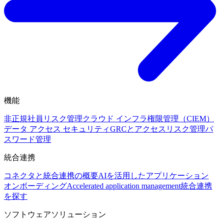
機能
非正規社員リスク管理
クラウド インフラ権限管理（CIEM）
データ アクセス セキュリティ
GRCとアクセスリスク管理
パ
スワード管理
統合連携
コネクタと統合連携の概要
AIを活用したアプリケーション
オンボーディング
Accelerated application management
統合連携
を探す
ソフトウェアソリューション