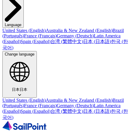
Language
United States
(
English
)
Australia & New Zealand
(
English
)
Brazil
(
Português
)
France
(
Français
)
Germany
(
Deutsch
)
Latin America
(
Español
)
Spain
(
Español
)
台湾
(
繁體中文
)
日本
(
日本語
)
한국
(
한
국어
)
Change language
日本
日本
United States
(
English
)
Australia & New Zealand
(
English
)
Brazil
(
Português
)
France
(
Français
)
Germany
(
Deutsch
)
Latin America
(
Español
)
Spain
(
Español
)
台湾
(
繁體中文
)
日本
(
日本語
)
한국
(
한
국어
)