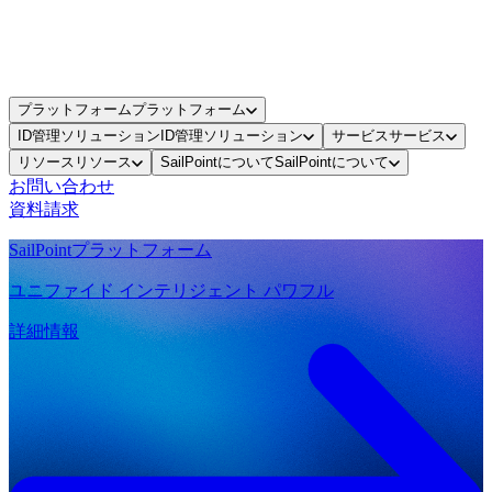
プラットフォーム
プラットフォーム
ID管理ソリューション
ID管理ソリューション
サービス
サービス
リソース
リソース
SailPointについて
SailPointについて
お問い合わせ
資料請求
SailPointプラットフォーム
ユニファイド インテリジェント パワフル
詳細情報