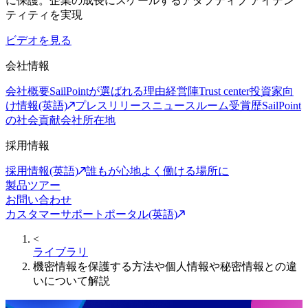
に保護。企業の成長にスケールするアダプティブ アイデン
ティティを実現
ビデオを見る
会社情報
会社概要
SailPointが選ばれる理由
経営陣
Trust center
投資家向
け情報(英語)
プレスリリース
ニュースルーム
受賞歴
SailPoint
の社会貢献
会社所在地
採用情報
採用情報(英語)
誰もが心地よく働ける場所に
製品ツアー
お問い合わせ
カスタマーサポートポータル(英語)
<
ライブラリ
機密情報を保護する方法や個人情報や秘密情報との違
いについて解説