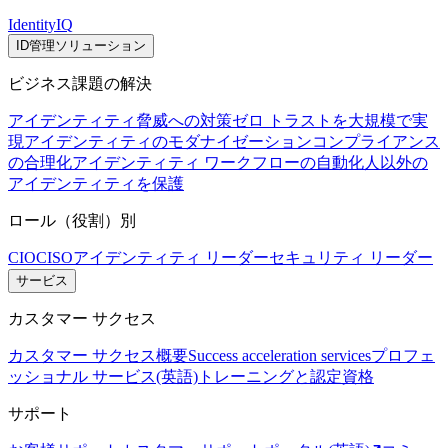
IdentityIQ
ID管理ソリューション
ビジネス課題の解決
アイデンティティ脅威への対策
ゼロ トラストを大規模で実
現
アイデンティティのモダナイゼーション
コンプライアンス
の合理化
アイデンティティ ワークフローの自動化
人以外の
アイデンティティを保護
ロール（役割）別
CIO
CISO
アイデンティティ リーダー
セキュリティ リーダー
サービス
カスタマー サクセス
カスタマー サクセス概要
Success acceleration services
プロフェ
ッショナル サービス(英語)
トレーニングと認定資格
サポート