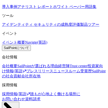
導入事例
アナリスト レポート
ホワイト ペーパー
用語集
ツール
アイデンティティ セキュリティの成熟度評価
製品ツアー
イベント
イベント概要
Navigte(英語)
SailPointについて
会社情報
会社概要
SailPointが選ばれる理由
経営陣
Trust center
投資家向
け情報(英語)
プレスリリース
ニュースルーム
受賞歴
SailPoint
の社会貢献
会社所在地
採用情報
採用情報(英語)
誰もが心地よく働ける場所に
お問い合わせ
資料請求