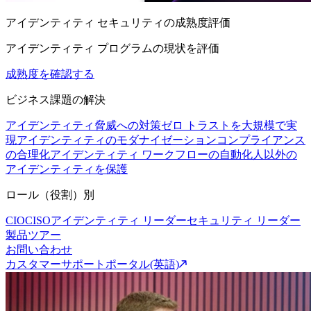
アイデンティティ セキュリティの成熟度評価
アイデンティティ プログラムの現状を評価
成熟度を確認する
ビジネス課題の解決
アイデンティティ脅威への対策
ゼロ トラストを大規模で実
現
アイデンティティのモダナイゼーション
コンプライアンス
の合理化
アイデンティティ ワークフローの自動化
人以外の
アイデンティティを保護
ロール（役割）別
CIO
CISO
アイデンティティ リーダー
セキュリティ リーダー
製品ツアー
お問い合わせ
カスタマーサポートポータル(英語)